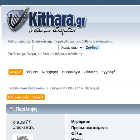
Καλώς ορίσατε,
Επισκέπτης
. Παρακαλούμε
συνδεθείτε
ή
εγγραφείτε
.
Σύνδεση με όνομα, κωδικό και διάρκεια σύνδεσης
Αρχική
Βοήθεια
Αναζήτηση
Ημερολόγιο
Σύνδεση
Εγγραφή
Το Στέκι των Κιθαρωδών
»
Προφίλ του klaus77
»
Περίληψη
Πληροφορίες προφίλ
Περίληψη
klaus77 
Μηνύματα:
Επισκέπτης
Προσωπικό κείμενο:
Φύλο:
Ηλικία: