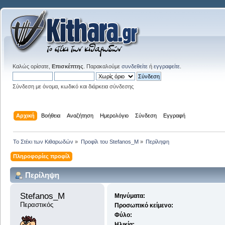
Καλώς ορίσατε,
Επισκέπτης
. Παρακαλούμε
συνδεθείτε
ή
εγγραφείτε
.
Σύνδεση με όνομα, κωδικό και διάρκεια σύνδεσης
Αρχική
Βοήθεια
Αναζήτηση
Ημερολόγιο
Σύνδεση
Εγγραφή
Το Στέκι των Κιθαρωδών
»
Προφίλ του Stefanos_M
»
Περίληψη
Πληροφορίες προφίλ
Περίληψη
Stefanos_M 
Μηνύματα:
Περαστικός
Προσωπικό κείμενο:
Φύλο:
Ηλικία: