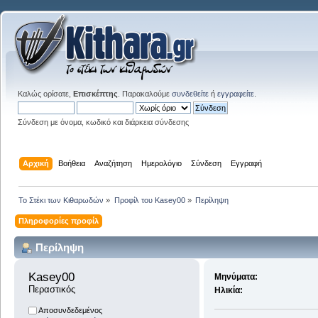
Καλώς ορίσατε,
Επισκέπτης
. Παρακαλούμε
συνδεθείτε
ή
εγγραφείτε
.
Σύνδεση με όνομα, κωδικό και διάρκεια σύνδεσης
Αρχική
Βοήθεια
Αναζήτηση
Ημερολόγιο
Σύνδεση
Εγγραφή
Το Στέκι των Κιθαρωδών
»
Προφίλ του Kasey00
»
Περίληψη
Πληροφορίες προφίλ
Περίληψη
Kasey00 
Μηνύματα:
Περαστικός
Ηλικία:
Αποσυνδεδεμένος