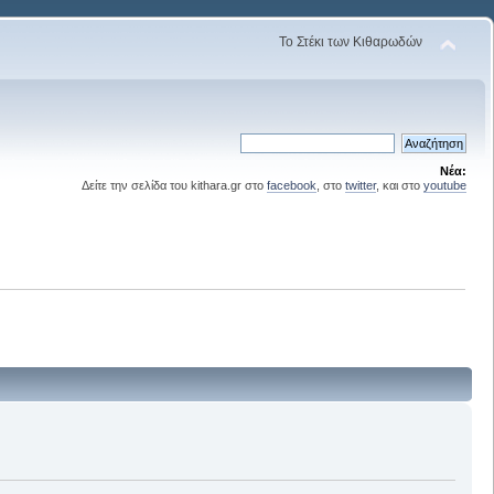
Το Στέκι των Κιθαρωδών
Νέα:
Δείτε την σελίδα του kithara.gr στο
facebook
, στο
twitter
, και στο
youtube