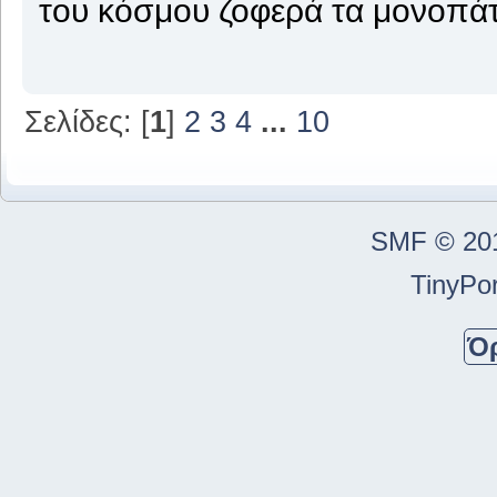
του κόσμου ζοφερά τα μονοπά
Σελίδες: [
1
]
2
3
4
...
10
SMF © 20
TinyPor
Ό