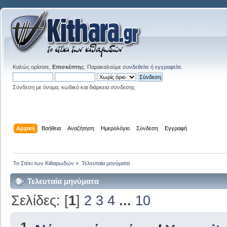
Καλώς ορίσατε,
Επισκέπτης
. Παρακαλούμε
συνδεθείτε
ή
εγγραφείτε
.
Σύνδεση με όνομα, κωδικό και διάρκεια σύνδεσης
Αρχική
Βοήθεια
Αναζήτηση
Ημερολόγιο
Σύνδεση
Εγγραφή
Το Στέκι των Κιθαρωδών
»
Τελευταία μηνύματα
Τελευταία μηνύματα
Σελίδες: [
1
]
2
3
4
...
10