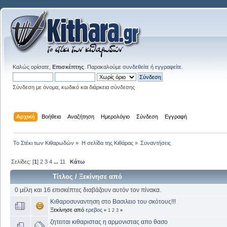
Καλώς ορίσατε,
Επισκέπτης
. Παρακαλούμε
συνδεθείτε
ή
εγγραφείτε
.
Σύνδεση με όνομα, κωδικό και διάρκεια σύνδεσης
Αρχική
Βοήθεια
Αναζήτηση
Ημερολόγιο
Σύνδεση
Εγγραφή
Το Στέκι των Κιθαρωδών
»
Η σελίδα της Κιθάρας
»
Συναντήσεις
Σελίδες: [
1
]
2
3
4
...
11
Κάτω
Τίτλος
/
Ξεκίνησε από
0 μέλη και 16 επισκέπτες διαβάζουν αυτόν τον πίνακα.
Κιθαροσυναντηση στο Βασιλειο του σκότους!!!
Ξεκίνησε από
ερεβος
«
1
2
3
»
ζητειται κιθαριστας η αρμονιστας απο θασο