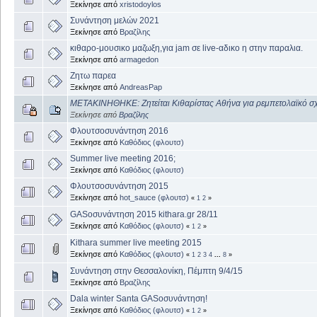
Ξεκίνησε από
xristodoylos
Συνάντηση μελών 2021
Ξεκίνησε από
Βραζίλης
κιθαρο-μουσικο μαζωξη,για jam σε live-αδικο η στην παραλια.
Ξεκίνησε από
armagedon
Ζητω παρεα
Ξεκίνησε από
AndreasPap
ΜΕΤΑΚΙΝΗΘΗΚΕ: Ζητείται Κιθαρίστας Αθήνα για ρεμπετολαϊκό σ
Ξεκίνησε από
Βραζίλης
Φλουτσοσυνάντηση 2016
Ξεκίνησε από
Καθόδιος (φλουτσ)
Summer live meeting 2016;
Ξεκίνησε από
Καθόδιος (φλουτσ)
Φλουτσοσυνάντηση 2015
Ξεκίνησε από
hot_sauce (φλουτσ)
«
1
2
»
GASοσυνάντηση 2015 kithara.gr 28/11
Ξεκίνησε από
Καθόδιος (φλουτσ)
«
1
2
»
Kithara summer live meeting 2015
Ξεκίνησε από
Καθόδιος (φλουτσ)
«
1
2
3
4
...
8
»
Συνάντηση στην Θεσσαλονίκη, Πέμπτη 9/4/15
Ξεκίνησε από
Βραζίλης
Dala winter Santa GASοσυνάντηση!
Ξεκίνησε από
Καθόδιος (φλουτσ)
«
1
2
»