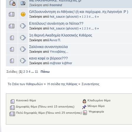
ΜΕΤΑΚΙΝΗΘΗΚΕ: Καλλιτεχνες.gr
Ξεκίνησε από
freemind
GASοσυνάντηση εν Αθήναις! (ή και περίχωρα..πχ Λαγονήσι :P )
Ξεκίνησε από
hot_sauce (φλουτσ)
«
1
2
3
4
...
6
»
Επιτέλους! συνάντηση οι Νότιοι??
Ξεκίνησε από
hot_sauce (φλουτσ)
«
1
2
3
4
...
6
»
1η θερινή Ακαδημία Κλασσικής Κιθάρας
Ξεκίνησε από
Άννα Π.
Σαλόνικα συναντησούλα
Ξεκίνησε από
Υπνοβάτης...
κανα καφέ οι βόρειοι???
Ξεκίνησε από
m@ster k@frer
Σελίδες: [
1
]
2
3
4
...
11
Πάνω
Το Στέκι των Κιθαρωδών
»
Η σελίδα της Κιθάρας
»
Συναντήσεις
Κανονικό θέμα
Κλειδωμένο θέμα
Μόνιμο θέμα
Δημοφιλές θέμα (Πάνω από 15 απαντήσεις)
Ψηφοφορία
Πολύ δημοφιλές θέμα (Πάνω από 25 απαντήσεις)