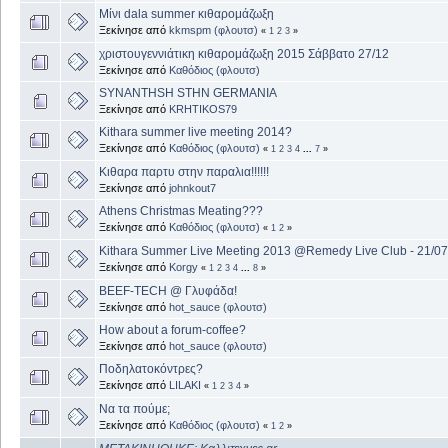
Μίνι dala summer κιθαρομάζωξη
Ξεκίνησε από
kkmspm (φλουτσ)
«
1
2
3
»
χριστουγεννιάτικη κιθαρομάζωξη 2015 Σάββατο 27/12
Ξεκίνησε από
Καθόδιος (φλουτσ)
SYNANTHSH STHN GERMANIA
Ξεκίνησε από
KRHTIKOS79
Kithara summer live meeting 2014?
Ξεκίνησε από
Καθόδιος (φλουτσ)
«
1
2
3
4
...
7
»
Κιθαρα παρτυ στην παραλια!!!!!!
Ξεκίνησε από
johnkout7
Athens Christmas Meating???
Ξεκίνησε από
Καθόδιος (φλουτσ)
«
1
2
»
Kithara Summer Live Meeting 2013 @Remedy Live Club - 21/07
Ξεκίνησε από
Korgy
«
1
2
3
4
...
8
»
BEEF-TECH @ Γλυφάδα!
Ξεκίνησε από
hot_sauce (φλουτσ)
How about a forum-coffee?
Ξεκίνησε από
hot_sauce (φλουτσ)
Ποδηλατοκόντρες?
Ξεκίνησε από
LILAKI
«
1
2
3
4
»
Να τα πούμε;
Ξεκίνησε από
Καθόδιος (φλουτσ)
«
1
2
»