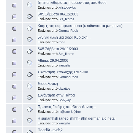
ζητειται κιθαριστας η αρμονιστας απο θασο
Ξεκίνησε από
xristodoylos
5X5 Σάββατο 06/12/2003
Ξεκίνησε από
Sts_Ikaros
Καφες στη συμπρωτευουσα (κ πιθανοτατα μπυρονια)
Ξεκίνησε από
GermanRock
5χ5 για αλλη μια φορα Κυριακη...
Ξεκίνησε από
ron-t
5X5 Σάββατο 29/11/2003
Ξεκίνησε από
Sts_Ikaros
Athina, 29.04.2006
Ξεκίνησε από
vangelis
Συναντηση Υποδοχης Σαλονικα
Ξεκίνησε από
GermanRock
θεσσαλονικη
Ξεκίνησε από
diwattos
Συνάντηση στην Πάτρα
Ξεκίνησε από
Βραζίλης
Πρωινος Γκαϊφες στη Θεσσαλονικη...
Ξεκίνησε από
m@ster k@frer
H sunanthsh (anepishmh) sthn germania ginetai
Ξεκίνησε από
vangelis
Ποσείδι κανείς?