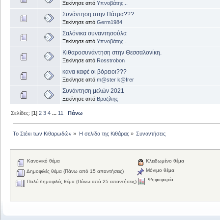
Ξεκίνησε από
Υπνοβάτης...
Συνάντηση στην Πάτρα???
Ξεκίνησε από
Germ1984
Σαλόνικα συναντησούλα
Ξεκίνησε από
Υπνοβάτης...
Κιθαροσυνάντηση στην Θεσσαλονίκη.
Ξεκίνησε από
Rosstrobon
κανα καφέ οι βόρειοι???
Ξεκίνησε από
m@ster k@frer
Συνάντηση μελών 2021
Ξεκίνησε από
Βραζίλης
Σελίδες: [
1
]
2
3
4
...
11
Πάνω
Το Στέκι των Κιθαρωδών
»
Η σελίδα της Κιθάρας
»
Συναντήσεις
Κανονικό θέμα
Κλειδωμένο θέμα
Μόνιμο θέμα
Δημοφιλές θέμα (Πάνω από 15 απαντήσεις)
Ψηφοφορία
Πολύ δημοφιλές θέμα (Πάνω από 25 απαντήσεις)