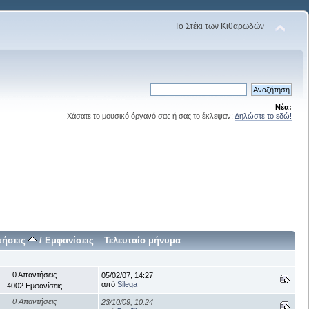
Το Στέκι των Κιθαρωδών
Νέα:
Χάσατε το μουσικό όργανό σας ή σας το έκλεψαν;
Δηλώστε το εδώ!
τήσεις
/
Εμφανίσεις
Τελευταίο μήνυμα
0 Απαντήσεις
05/02/07, 14:27
από
Silega
4002 Εμφανίσεις
0 Απαντήσεις
23/10/09, 10:24