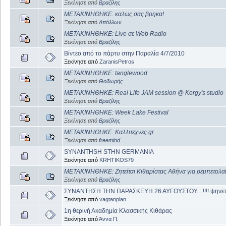
Ξεκίνησε από
Βραζίλης
ΜΕΤΑΚΙΝΗΘΗΚΕ: καλως σας βρηκα!
Ξεκίνησε από
Απόλλων
ΜΕΤΑΚΙΝΗΘΗΚΕ: Live σε Web Radio
Ξεκίνησε από
Βραζίλης
Βίντεο από το πάρτυ στην Παραλία 4/7/2010
Ξεκίνησε από
ZaranisPetros
ΜΕΤΑΚΙΝΗΘΗΚΕ: tanglewood
Ξεκίνησε από
Θοδωρής
ΜΕΤΑΚΙΝΗΘΗΚΕ: Real Life JAΜ session @ Korgy's studio --
Ξεκίνησε από
Βραζίλης
ΜΕΤΑΚΙΝΗΘΗΚΕ: Week Lake Festival
Ξεκίνησε από
Βραζίλης
ΜΕΤΑΚΙΝΗΘΗΚΕ: Καλλιτεχνες.gr
Ξεκίνησε από
freemind
SYNANTHSH STHN GERMANIA
Ξεκίνησε από
KRHTIKOS79
ΜΕΤΑΚΙΝΗΘΗΚΕ: Ζητείται Κιθαρίστας Αθήνα για ρεμπετολα
Ξεκίνησε από
Βραζίλης
ΣΥΝΑΝΤΗΣΗ ΤΗΝ ΠΑΡΑΣΚΕΥΗ 26 ΑΥΓΟΥΣΤΟΥ....!!!! ψηνετ
Ξεκίνησε από
vagtanplan
1η θερινή Ακαδημία Κλασσικής Κιθάρας
Ξεκίνησε από
Άννα Π.