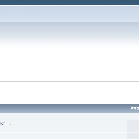
Απα
η .....