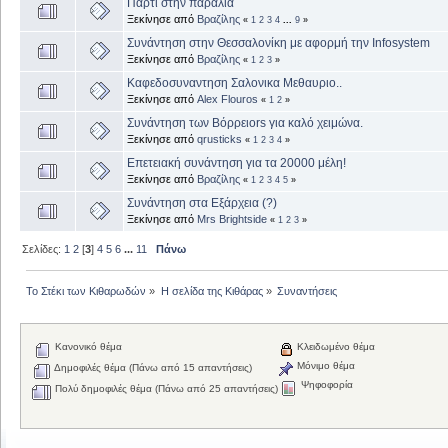
Πάρτι στην παραλία
Ξεκίνησε από
Βραζίλης
«
1
2
3
4
...
9
»
Συνάντηση στην Θεσσαλονίκη με αφορμή την Infosystem
Ξεκίνησε από
Βραζίλης
«
1
2
3
»
Kαφεδοσυναντηση Σαλονικα Μεθαυριο..
Ξεκίνησε από
Alex Flouros
«
1
2
»
Συνάντηση των Βόρρειors για καλό χειμώνα.
Ξεκίνησε από
qrusticks
«
1
2
3
4
»
Επετειακή συνάντηση για τα 20000 μέλη!
Ξεκίνησε από
Βραζίλης
«
1
2
3
4
5
»
Συνάντηση στα Εξάρχεια (?)
Ξεκίνησε από
Mrs Brightside
«
1
2
3
»
Σελίδες:
1
2
[
3
]
4
5
6
...
11
Πάνω
Το Στέκι των Κιθαρωδών
»
Η σελίδα της Κιθάρας
»
Συναντήσεις
Κανονικό θέμα
Κλειδωμένο θέμα
Μόνιμο θέμα
Δημοφιλές θέμα (Πάνω από 15 απαντήσεις)
Ψηφοφορία
Πολύ δημοφιλές θέμα (Πάνω από 25 απαντήσεις)