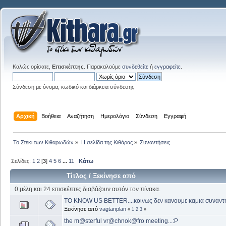
Καλώς ορίσατε,
Επισκέπτης
. Παρακαλούμε
συνδεθείτε
ή
εγγραφείτε
.
Σύνδεση με όνομα, κωδικό και διάρκεια σύνδεσης
Αρχική
Βοήθεια
Αναζήτηση
Ημερολόγιο
Σύνδεση
Εγγραφή
Το Στέκι των Κιθαρωδών
»
Η σελίδα της Κιθάρας
»
Συναντήσεις
Σελίδες:
1
2
[
3
]
4
5
6
...
11
Κάτω
Τίτλος
/
Ξεκίνησε από
0 μέλη και 24 επισκέπτες διαβάζουν αυτόν τον πίνακα.
TO KNOW US BETTER....κοινως δεν κανουμε καμια συναντησ
Ξεκίνησε από
vagtanplan
«
1
2
3
»
the m@sterful vr@chnok@fro meeting...:P