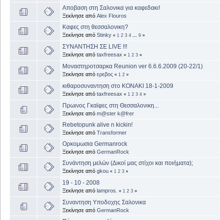
Αποβαση στη Σαλονικα για καφεδακι!
Ξεκίνησε από
Alex Flouros
Καφες στη θεσσαλονικη?
Ξεκίνησε από
Stinky
«
1
2
3
4
...
9
»
ΣΥΝΑΝΤΗΣΗ ΣΕ LIVE !!!
Ξεκίνησε από
taxfreesax
«
1
2
3
»
Μοναστηροτσαρκα Reunion ver 6.6.6.2009 (20-22/1)
Ξεκίνησε από
ερεβος
«
1
2
»
κιθαροσυναντηση στο ΚΟΝΑΚΙ 18-1-2009
Ξεκίνησε από
taxfreesax
«
1
2
3
4
»
Πρωινος Γκαϊφες στη Θεσσαλονικη...
Ξεκίνησε από
m@ster k@frer
Rebetopunk alive n kickin!
Ξεκίνησε από
Transformer
Ορκομωσια Germanrock
Ξεκίνησε από
GermanRock
Συνάντηση μελών (Δικοί μας στίχοι και ποιήματα);
Ξεκίνησε από
gkou
«
1
2
3
»
19 - 10 - 2008
Ξεκίνησε από
lampros.
«
1
2
3
»
Συναντηση Υποδοχης Σαλονικα
Ξεκίνησε από
GermanRock