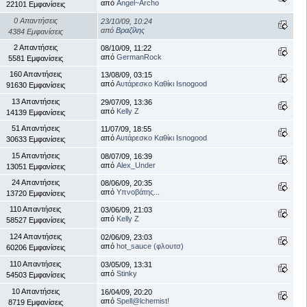
από
Angel~Archo
22101 Εμφανίσεις
0 Απαντήσεις
23/10/09, 10:24
από
Βραζίλης
4384 Εμφανίσεις
2 Απαντήσεις
08/10/09, 11:22
από
GermanRock
5581 Εμφανίσεις
160 Απαντήσεις
13/08/09, 03:15
από
Αυτάρεσκο Καθίκι Isnogood
91630 Εμφανίσεις
13 Απαντήσεις
29/07/09, 13:36
από
Kelly Z
14139 Εμφανίσεις
51 Απαντήσεις
11/07/09, 18:55
από
Αυτάρεσκο Καθίκι Isnogood
30633 Εμφανίσεις
15 Απαντήσεις
08/07/09, 16:39
από
Alex_Under
13051 Εμφανίσεις
24 Απαντήσεις
08/06/09, 20:35
από
Υπνοβάτης...
13720 Εμφανίσεις
110 Απαντήσεις
03/06/09, 21:03
από
Kelly Z
58527 Εμφανίσεις
124 Απαντήσεις
02/06/09, 23:03
από
hot_sauce (φλουτσ)
60206 Εμφανίσεις
110 Απαντήσεις
03/05/09, 13:31
από
Stinky
54503 Εμφανίσεις
10 Απαντήσεις
16/04/09, 20:20
από
Spell@lchemist!
8719 Εμφανίσεις