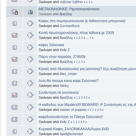
Ξεκίνησε από
m@ster k@frer
«
1
2
»
ΜΕΤΑΚΙΝΗΘΗΚΕ: Ρεμπετοκατάσταση
Ξεκίνησε από
Βραζίλης
Καφες στη συμπρωτευουσα (κ πιθανοτατα μπυρονια)
Ξεκίνησε από
GermanRock
Κοπή πρωτοχρονιάτικης πίτας kithara.gr 2009
Ξεκίνησε από
Βραζίλης
«
1
2
3
4
...
7
»
καφες Σαλονικα
Ξεκίνησε από
Kelly Z
Πάρτι στην παραλία, 27/6/09
Ξεκίνησε από
Βραζίλης
«
1
2
3
»
Κανείς από Θεσσαλονίκη για jamming? (όχι αναζήτηση μου
Ξεκίνησε από
Alex_Under
Αντε θα πιουμε κανα καφε Σαλονικα?
Ξεκίνησε από
Stinky
Συνάντηση σε οινοποιείο
Ξεκίνησε από
Βραζίλης
«
1
2
3
4
5
»
H καθοδος των Masters!!!! BEWARE! :P Συνάντηση εις τας 
Ξεκίνησε από
master of puppets
«
1
2
3
4
5
»
καφεδοσυνάντηση το Πάσχα Σαλονίκη!!
Ξεκίνησε από
Kelly Z
«
1
2
3
4
5
»
Κυριακή Καφες ΣΑΛΟΝΙΚΑΑΑΑ(Αυριο δλδ)
Ξεκίνησε από
Spell@lchemist!