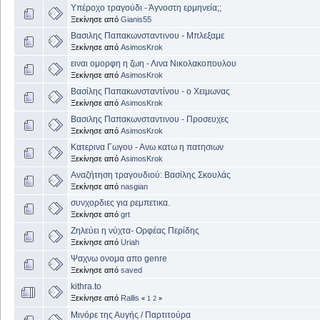
Υπέροχο τραγούδι - Άγνοστη ερμηνεία;;
Ξεκίνησε από
Gianis55
Βασιλης Παπακωνσταντινου - Μπλεξαμε
Ξεκίνησε από
AsimosKrok
ειναι ομορφη η ζωη - Λινα Νικολακοπουλου
Ξεκίνησε από
AsimosKrok
Βασίλης Παπακωνσταντίνου - ο Χειμωνας
Ξεκίνησε από
AsimosKrok
Βασιλης Παπακωνσταντινου - Προσευχες
Ξεκίνησε από
AsimosKrok
Κατερινα Γωγου - Ανω κατω η πατησιων
Ξεκίνησε από
AsimosKrok
Αναζήτηση τραγουδιού: Βασίλης Σκουλάς
Ξεκίνησε από
nasgian
συνχορδιες για ρεμπετικα.
Ξεκίνησε από
grt
Ζηλεύει η νύχτα- Ορφέας Περίδης
Ξεκίνησε από
Uriah
Ψαχνω ονομα απο genre
Ξεκίνησε από
saved
kithra.to
Ξεκίνησε από
Rallis
«
1
2
»
Μινόρε της Αυγής / Παρτιτούρα