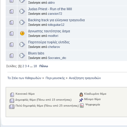
Ξεκίνησε από
aldro
Judas Priest - Run of the Mill
Ξεκίνησε από
zanxion72
Backing track για ελληνικα τραγουδια
Ξεκίνησε από
tolisguitar12
άγνωστης ταυτότητας άσμα
Ξεκίνησε από
modfori
Παρτιτούρα τυφλές ελπίδες
Ξεκίνησε από
chefarov
Blues tabs
Ξεκίνησε από
Socrates_dtc
Σελίδες: [
1
]
2
3
4
...
18
Πάνω
Το Στέκι των Κιθαρωδών
»
Περι μουσικής
»
Αναζήτηση τραγουδιών
Κανονικό θέμα
Κλειδωμένο θέμα
Μόνιμο θέμα
Δημοφιλές θέμα (Πάνω από 15 απαντήσεις)
Ψηφοφορία
Πολύ δημοφιλές θέμα (Πάνω από 25 απαντήσεις)