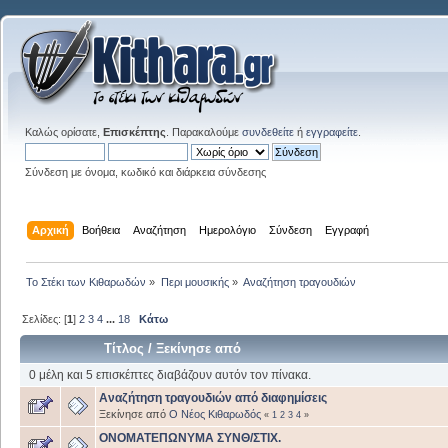
Καλώς ορίσατε,
Επισκέπτης
. Παρακαλούμε
συνδεθείτε
ή
εγγραφείτε
.
Σύνδεση με όνομα, κωδικό και διάρκεια σύνδεσης
Αρχική
Βοήθεια
Αναζήτηση
Ημερολόγιο
Σύνδεση
Εγγραφή
Το Στέκι των Κιθαρωδών
»
Περι μουσικής
»
Αναζήτηση τραγουδιών
Σελίδες: [
1
]
2
3
4
...
18
Κάτω
Τίτλος
/
Ξεκίνησε από
0 μέλη και 5 επισκέπτες διαβάζουν αυτόν τον πίνακα.
Αναζήτηση τραγουδιών από διαφημίσεις
Ξεκίνησε από
Ο Νέος Κιθαρωδός
«
1
2
3
4
»
ΟΝΟΜΑΤΕΠΩΝΥΜΑ ΣΥΝΘ/ΣΤΙΧ.