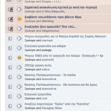
Ξεκίνησε από
Σπύρος
«
1
2
3
»
Σημαντική ανακοίνωση σχετικά με αυτή την περιοχή
Ξεκίνησε από
Ο Νέος Κιθαρωδός
Διαβάστε οπωσδήποτε πριν βάλετε θέμα.
Ξεκίνησε από
Witchking
Άναζητάτε ξένο τραγούδι? Τότε εδώ...
Ξεκίνησε από
Σιδηρόπουλος
Ψαχνω συγχορδίες για το Μαύρη Καρδιά της Σοφίας Μανουσ
Ξεκίνησε από
marmark
Ελληνικα τραγουδια για κιθαρα
Ξεκίνησε από podogej
Ψαχνω TABS απο το τραγουδι τον Χασμα - Εισαγωγη ! + tip
Ξεκίνησε από
andrick93
2002gr μαγικη αυλη
Ξεκίνησε από
saikus
Βασιλης Παπακωσταντινου - Τα παιδια
Ξεκίνησε από
AsimosKrok
Βασιλης Παπακωσταντινου - Θα σωπαινω και θα ξερεις
Ξεκίνησε από
AsimosKrok
Ελληνικά τραγούδια
Ξεκίνησε από
rosil
Αναζητώ παρτιτούρα: "Χρέος" από την "Καντάτα"
Ξεκίνησε από
Panagiotis Melas