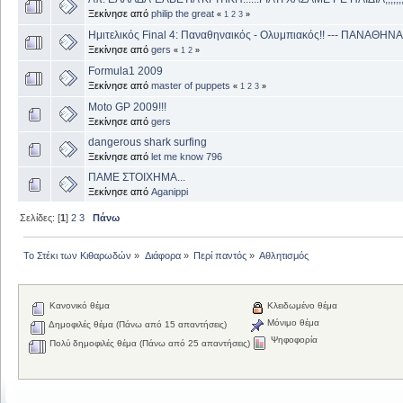
Ξεκίνησε από
philip the great
«
1
2
3
»
Ημιτελικός Final 4: Παναθηναικός - Ολυμπιακός!! --- ΠΑΝΑΘ
Ξεκίνησε από
gers
«
1
2
»
Formula1 2009
Ξεκίνησε από
master of puppets
«
1
2
3
»
Moto GP 2009!!!
Ξεκίνησε από
gers
dangerous shark surfing
Ξεκίνησε από
let me know 796
ΠΑΜΕ ΣΤΟΙΧΗΜΑ...
Ξεκίνησε από
Aganippi
Σελίδες: [
1
]
2
3
Πάνω
Το Στέκι των Κιθαρωδών
»
Διάφορα
»
Περί παντός
»
Αθλητισμός
Κανονικό θέμα
Κλειδωμένο θέμα
Μόνιμο θέμα
Δημοφιλές θέμα (Πάνω από 15 απαντήσεις)
Ψηφοφορία
Πολύ δημοφιλές θέμα (Πάνω από 25 απαντήσεις)