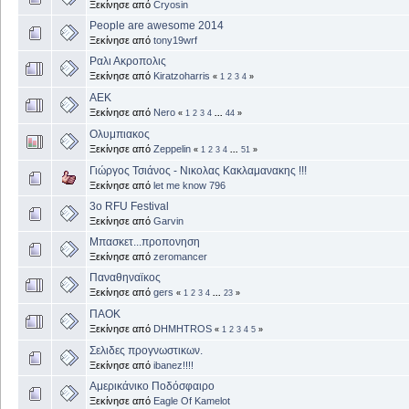
Ξεκίνησε από
Cryosin
People are awesome 2014
Ξεκίνησε από
tony19wrf
Ραλι Ακροπολις
Ξεκίνησε από
Kiratzoharris
«
1
2
3
4
»
ΑΕΚ
Ξεκίνησε από
Nero
«
1
2
3
4
...
44
»
Ολυμπιακος
Ξεκίνησε από
Zeppelin
«
1
2
3
4
...
51
»
Γιώργος Τσιάνος - Νικολας Κακλαμανακης !!!
Ξεκίνησε από
let me know 796
3o RFU Festival
Ξεκίνησε από
Garvin
Μπασκετ...προπονηση
Ξεκίνησε από
zeromancer
Παναθηναϊκος
Ξεκίνησε από
gers
«
1
2
3
4
...
23
»
ΠΑΟΚ
Ξεκίνησε από
DHMHTROS
«
1
2
3
4
5
»
Σελιδες προγνωστικων.
Ξεκίνησε από
ibanez!!!!
Aμερικάνικο Ποδόσφαιρο
Ξεκίνησε από
Eagle Of Kamelot