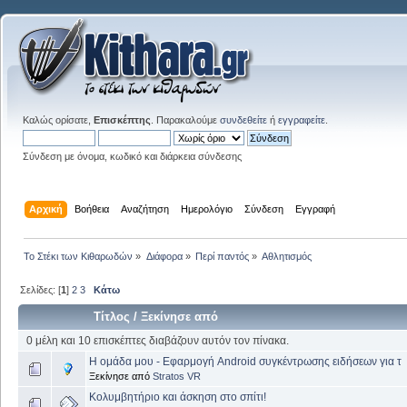
Καλώς ορίσατε,
Επισκέπτης
. Παρακαλούμε
συνδεθείτε
ή
εγγραφείτε
.
Σύνδεση με όνομα, κωδικό και διάρκεια σύνδεσης
Αρχική
Βοήθεια
Αναζήτηση
Ημερολόγιο
Σύνδεση
Εγγραφή
Το Στέκι των Κιθαρωδών
»
Διάφορα
»
Περί παντός
»
Αθλητισμός
Σελίδες: [
1
]
2
3
Κάτω
Τίτλος
/
Ξεκίνησε από
0 μέλη και 10 επισκέπτες διαβάζουν αυτόν τον πίνακα.
Η ομάδα μου - Εφαρμογή Android συγκέντρωσης ειδήσεων για τ
Ξεκίνησε από
Stratos VR
Κολυμβητήριο και άσκηση στο σπίτι!