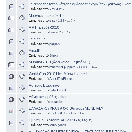
Το τέλος της ιστορικότερης ομάδας της Αγγλίας? (φάκελος Liverp
Ξεκίνησε από
YmiRLinG
Μουντομπάσκετ 2010
Ξεκίνησε από
s.s.
«
1
2
3
4
...
7
»
Α Ρ Η Σ 2009-2010
Ξεκίνησε από
bono u2
«
1
2
»
To blog μου
Ξεκίνησε από
parpan
Airsoft!
Ξεκίνησε από
Stinky
Mundial 2010 (ώρα να δουμε μπάλα...)
Ξεκίνησε από
master of puppets
«
1
2
3
4
...
14
»
World Cup 2010 Live Μέσω Internet!
Ξεκίνησε από
AderfiTouEleous
Αστερας Εξαρχειων
Ξεκίνησε από
LuNaFrEaK
Αθλητικές ομάδες kithara
Ξεκίνησε από
qrusticks
ΕΛΛΑΔΑ -ΟΥΚΡΑΝΙΑ 0-0...θα παμε ΜUNDIAL?
Ξεκίνησε από
Eagle Of Kamelot
«
1
2
»
Εμενα μου Αρεσουν οι Πολεμικες Τεχνες
Ξεκίνησε από
MiXoLydian
Απ: ΕΛΛΑΔΑ-ΕΛΒΕΤΙΑ ΚΡΙΤΙΚΗ......ΓΙΑΤΙ ΧΑΣΑΜΕ ΡΕ ΠΑΙΔΙΑ;;;;;;