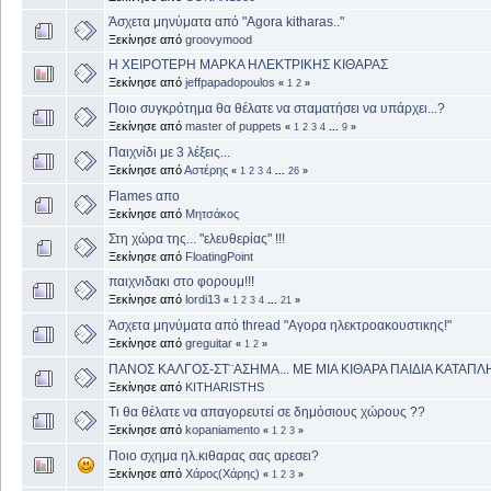
Άσχετα μηνύματα από "Agora kitharas.."
Ξεκίνησε από
groovymood
Η ΧΕΙΡΟΤΕΡΗ ΜΑΡΚΑ ΗΛΕΚΤΡΙΚΗΣ ΚΙΘΑΡΑΣ
Ξεκίνησε από
jeffpapadopoulos
«
1
2
»
Ποιο συγκρότημα θα θέλατε να σταματήσει να υπάρχει...?
Ξεκίνησε από
master of puppets
«
1
2
3
4
...
9
»
Παιχνίδι με 3 λέξεις...
Ξεκίνησε από
Αστέρης
«
1
2
3
4
...
26
»
Flames απο
Ξεκίνησε από
Μητσάκος
Στη χώρα της... "ελευθερίας" !!!
Ξεκίνησε από
FloatingPoint
παιχνιδακι στο φορουμ!!!
Ξεκίνησε από
lordi13
«
1
2
3
4
...
21
»
Άσχετα μηνύματα από thread "Αγορα ηλεκτροακουστικης!"
Ξεκίνησε από
greguitar
«
1
2
»
ΠΑΝΟΣ ΚΑΛΓΟΣ-ΣΤ¨ΑΣΗΜΑ... ΜΕ ΜΙΑ ΚΙΘΑΡΑ ΠΑΙΔΙΑ ΚΑΤΑΠΛ
Ξεκίνησε από
KITHARISTHS
Τι θα θέλατε να απαγορευτεί σε δημόσιους χώρους ??
Ξεκίνησε από
kopaniamento
«
1
2
3
»
Ποιο σχημα ηλ.κιθαρας σας αρεσει?
Ξεκίνησε από
Χάρος(Χάρης)
«
1
2
3
»