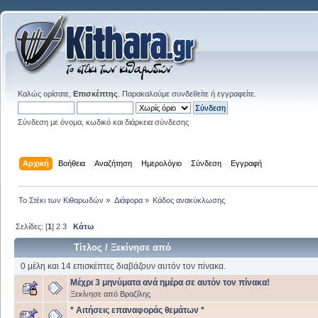
Καλώς ορίσατε,
Επισκέπτης
. Παρακαλούμε
συνδεθείτε
ή
εγγραφείτε
.
Σύνδεση με όνομα, κωδικό και διάρκεια σύνδεσης
Αρχική
Βοήθεια
Αναζήτηση
Ημερολόγιο
Σύνδεση
Εγγραφή
Το Στέκι των Κιθαρωδών
»
Διάφορα
»
Κάδος ανακύκλωσης
Σελίδες: [
1
]
2
3
Κάτω
Τίτλος
/
Ξεκίνησε από
0 μέλη και 14 επισκέπτες διαβάζουν αυτόν τον πίνακα.
Μέχρι 3 μηνύματα ανά ημέρα σε αυτόν τον πίνακα!
Ξεκίνησε από
Βραζίλης
* Αιτήσεις επαναφοράς θεμάτων *