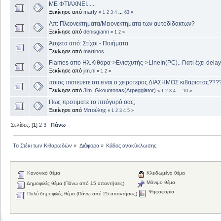
ΜΕ ΦΤΙΑΧΝΕΙ......
Ξεκίνησε από
marfy
«
1
2
3
4
...
63
»
Απ: Πλεονεκτηματα/Μειονεκτηματα των αυτοδιδακτων?
Ξεκίνησε από
denisgiann
«
1
2
»
Άσχετα από: Στίχοι - Ποιήματα
Ξεκίνησε από
martinos
Flames απο Ηλ.Κιθάρα->Ενισχυτής->LineIn(PC).. Γιατί έχει delay
Ξεκίνησε από
jim.ni
«
1
2
»
ποιος πιστευετε οτι ειναι ο χειροτερος ΔΙΑΣΗΜΟΣ κι8αριστας???
Ξεκίνησε από
Jim_Gkountonas(Arpeggiator)
«
1
2
3
4
...
10
»
Πως προτιματε το πιτόγυρό σας;
Ξεκίνησε από
Μπούλης
«
1
2
3
4
5
»
Σελίδες: [
1
]
2
3
Πάνω
Το Στέκι των Κιθαρωδών
»
Διάφορα
»
Κάδος ανακύκλωσης
Κανονικό θέμα
Κλειδωμένο θέμα
Μόνιμο θέμα
Δημοφιλές θέμα (Πάνω από 15 απαντήσεις)
Ψηφοφορία
Πολύ δημοφιλές θέμα (Πάνω από 25 απαντήσεις)