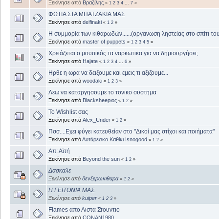
Ξεκίνησε από
Βραζίλης
«
1
2
3
4
...
7
»
ΦΩΤΙΑ ΣΤΑ ΜΠΑΤΖΑΚΙΑ ΜΑΣ
Ξεκίνησε από
delfinaki
«
1
2
»
Η συμμορία των κιθαρωδών......(οργανωση ληστείας στο σπίτι του
Ξεκίνησε από
master of puppets
«
1
2
3
4
5
»
Χρειάζεται ο μουσικός τα ναρκωτικα για να δημιουργήσει;
Ξεκίνησε από
Hajate
«
1
2
3
4
...
6
»
Ηρθε η ωρα να δειξουμε και εμεις τι αξιζουμε...
Ξεκίνησε από
woodaki
«
1
2
3
»
Λεω να καταργησουμε το τονικο συστημα
Ξεκίνησε από
Blacksheepιος
«
1
2
»
Το Wishlist σας
Ξεκίνησε από
Alex_Under
«
1
2
»
Πσσ....Εχει φύγει κατευθείαν στο "Δικοί μας στίχοι και ποιήματα"
Ξεκίνησε από
Αυτάρεσκο Καθίκι Isnogood
«
1
2
»
Απ: Αϊτή
Ξεκίνησε από
Beyond the sun
«
1
2
»
Δασκαλε
Ξεκίνησε από
δενξερωκιθαρα
«
1
2
»
Η ΓΕΙΤΟΝΙΑ ΜΑΣ.
Ξεκίνησε από
kuiper
«
1
2
3
»
Flames απο Λιστα Στουντιο
Ξεκίνησε από
CONAN1980