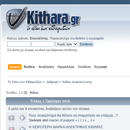
Καλώς ορίσατε,
Επισκέπτης
. Παρακαλούμε
συνδεθείτε
ή
εγγραφείτε
.
Σύνδεση με όνομα, κωδικό και διάρκεια σύνδεσης
Αρχική
Βοήθεια
Αναζήτηση
Ημερολόγιο
Σύνδεση
Εγγραφή
Το Στέκι των Κιθαρωδών
»
Διάφορα
»
Κάδος ανακύκλωσης
Σελίδες:
1
2
[
3
]
Κάτω
Τίτλος
/
Ξεκίνησε από
0 μέλη και 9 επισκέπτες διαβάζουν αυτόν τον πίνακα.
Ποιο συγκρότημα θα θέλατε να σταματήσει να υπάρχει...?
Ξεκίνησε από
master of puppets
«
1
2
3
4
...
9
»
Η ΧΕΙΡΟΤΕΡΗ ΜΑΡΚΑ ΗΛΕΚΤΡΙΚΗΣ ΚΙΘΑΡΑΣ