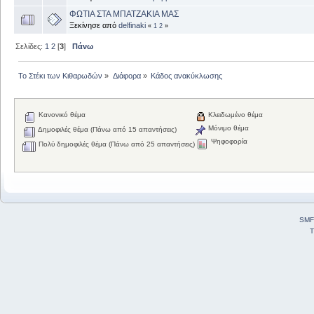
ΦΩΤΙΑ ΣΤΑ ΜΠΑΤΖΑΚΙΑ ΜΑΣ
Ξεκίνησε από
delfinaki
«
1
2
»
Σελίδες:
1
2
[
3
]
Πάνω
Το Στέκι των Κιθαρωδών
»
Διάφορα
»
Κάδος ανακύκλωσης
Κανονικό θέμα
Κλειδωμένο θέμα
Μόνιμο θέμα
Δημοφιλές θέμα (Πάνω από 15 απαντήσεις)
Ψηφοφορία
Πολύ δημοφιλές θέμα (Πάνω από 25 απαντήσεις)
SMF
T