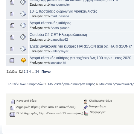
Ξεκίνησε από
jeandoumpier
10+1 προτάσεις δώρων για γιουκαλιλιστές
Ξεκίνησε από
mad_nassos
Αγορά κλασσικής κιθάρας
Ξεκίνησε από
Beats please
Cordoba C5-CET Ηλεκτροκλασσική
Ξεκίνησε από
papoulias62
Έχετε ξανακούσει για κιθάρες HARISSON (και όχι HARRISON)?
Ξεκίνησε από
Faltsoplayer
Αγορά κλασικής κιθάρας για αρχάριο έως 100 ευρώ - έτος 2020
Ξεκίνησε από
leonidas75
Σελίδες: [
1
]
2
3
4
...
34
Πάνω
Το Στέκι των Κιθαρωδών
»
Μουσικά όργανα και εξοπλισμός
»
Μουσικά όργανα και εξ
Κανονικό θέμα
Κλειδωμένο θέμα
Μόνιμο θέμα
Δημοφιλές θέμα (Πάνω από 15 απαντήσεις)
Ψηφοφορία
Πολύ δημοφιλές θέμα (Πάνω από 25 απαντήσεις)