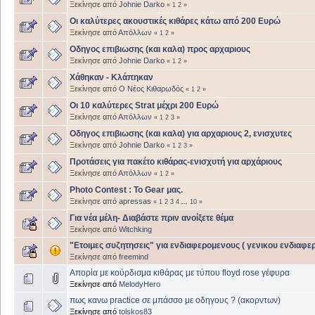
Ξεκίνησε από
Johnie Darko
«
1
2
»
Oι καλύτερες ακουστικές κιθάρες κάτω από 200 Ευρώ
Ξεκίνησε από
Απόλλων
«
1
2
»
Οδηγος επιβιωσης (και καλα) προς αρχαριους
Ξεκίνησε από
Johnie Darko
«
1
2
»
Χάθηκαν - Κλάπηκαν
Ξεκίνησε από
Ο Νέος Κιθαρωδός
«
1
2
»
Οι 10 καλύτερες Strat μέχρι 200 Ευρώ
Ξεκίνησε από
Απόλλων
«
1
2
3
»
Οδηγος επιβιωσης (και καλα) για αρχαριους 2, ενισχυτες
Ξεκίνησε από
Johnie Darko
«
1
2
3
»
Προτάσεις για πακέτο κιθάρας-ενισχυτή για αρχάριους
Ξεκίνησε από
Απόλλων
«
1
2
»
Photo Contest : To Gear μας.
Ξεκίνησε από
apressas
«
1
2
3
4
...
10
»
Για νέα μέλη- Διαβάστε πριν ανοίξετε θέμα
Ξεκίνησε από
Witchking
"Ετοιμες συζητησεις" για ενδιαφερομενους ( γενικου ενδιαφερ
Ξεκίνησε από
freemind
Απορία με κούρδισμα κιθάρας με τύπου floyd rose γέφυρα
Ξεκίνησε από
MelodyHero
πως κανω practice σε μπάσσο με οδηγους ? (ακορντων)
Ξεκίνησε από
tolskos83