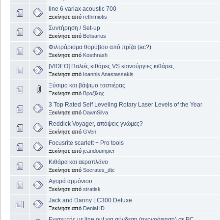
line 6 variax acoustic 700
Ξεκίνησε από
rethimiotis
Συντήρηση / Set-up
Ξεκίνησε από
Belisarius
Φιλτράρισμα θορύβου από πρίζα (ac?)
Ξεκίνησε από
Kosthrash
[VIDEO] Παλιές κιθάρες VS καινούργιες κιθάρες
Ξεκίνησε από
Ioannis Anastassakis
Ξύσιμο και βάψιμο ταστιέρας
Ξεκίνησε από
Βραζίλης
3 Top Rated Self Leveling Rotary Laser Levels of the Year
Ξεκίνησε από
DawnSilva
Reddick Voyager, απόψεις γνώμες?
Ξεκίνησε από
GVen
Focusrite scarlett + Pro tools
Ξεκίνησε από
jeandoumpier
Κιθάρα και αεροπλάνο
Ξεκίνησε από
Socrates_dtc
Αγορά αρμόνιου
Ξεκίνησε από
stratisk
Jack and Danny LC300 Deluxe
Ξεκίνησε από
DeniaHD
Ενισχυτής με line out για σύνδεση (ηχογράφηση) σε PC