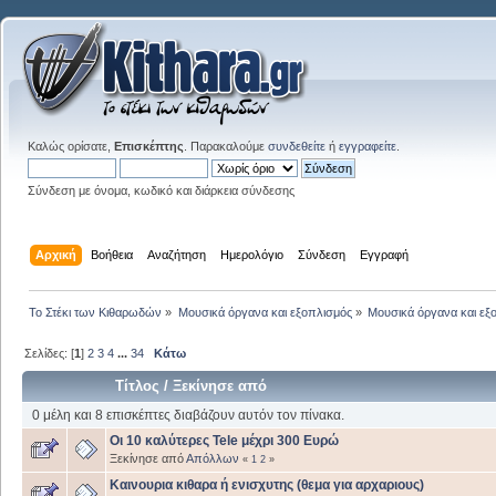
Καλώς ορίσατε,
Επισκέπτης
. Παρακαλούμε
συνδεθείτε
ή
εγγραφείτε
.
Σύνδεση με όνομα, κωδικό και διάρκεια σύνδεσης
Αρχική
Βοήθεια
Αναζήτηση
Ημερολόγιο
Σύνδεση
Εγγραφή
Το Στέκι των Κιθαρωδών
»
Μουσικά όργανα και εξοπλισμός
»
Μουσικά όργανα και εξ
Σελίδες: [
1
]
2
3
4
...
34
Κάτω
Τίτλος
/
Ξεκίνησε από
0 μέλη και 8 επισκέπτες διαβάζουν αυτόν τον πίνακα.
Οι 10 καλύτερες Tele μέχρι 300 Ευρώ
Ξεκίνησε από
Απόλλων
«
1
2
»
Καινουρια κιθαρα ή ενισχυτης (θεμα για αρχαριους)