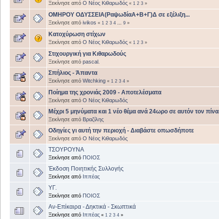
Ξεκίνησε από
Ο Νέος Κιθαρωδός
«
1
2
3
»
ΟΜΗΡΟΥ ΟΔΥΣΣΕΙΑ(ΡαψωδίαΑ+Β+Γ)Δ σε εξέλιξη...
Ξεκίνησε από
ivikos
«
1
2
3
4
...
9
»
Κατοχύρωση στίχων
Ξεκίνησε από
Ο Νέος Κιθαρωδός
«
1
2
3
»
Στιχουργική για Κιθαρωδούς
Ξεκίνησε από
pascal.
Σπήλιος - Άπαντα
Ξεκίνησε από
Witchking
«
1
2
3
4
»
Ποίημα της χρονιάς 2009 - Αποτελέσματα
Ξεκίνησε από
Ο Νέος Κιθαρωδός
Μέχρι 5 μηνύματα και 1 νέο θέμα ανά 24ωρο σε αυτόν τον πίνα
Ξεκίνησε από
Βραζίλης
Οδηγίες γι αυτή την περιοχή - Διαβάστε οπωσδήποτε
Ξεκίνησε από
Ο Νέος Κιθαρωδός
ΤΣΟΥΡΟΥΝΑ
Ξεκίνησε από
ΠΟΙΟΣ
Έκδοση Ποιητικής Συλλογής
Ξεκίνησε από
Ιππέας
ΥΓ.
Ξεκίνησε από
ΠΟΙΟΣ
Αν-Επίκαιρα - Δηκτικά - Σκωπτικά
Ξεκίνησε από
Ιππέας
«
1
2
3
4
»