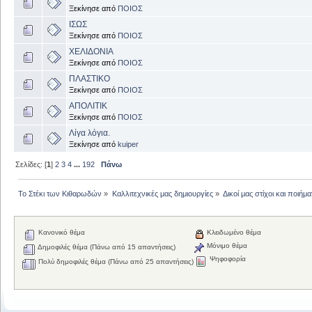
Ξεκίνησε από
ΠΟΙΟΣ
ΙΣΩΣ
Ξεκίνησε από
ΠΟΙΟΣ
ΧΕΛΙΔΟΝΙΑ
Ξεκίνησε από
ΠΟΙΟΣ
ΠΛΑΣΤΙΚΟ
Ξεκίνησε από
ΠΟΙΟΣ
ΑΠΟΛΙΤΙΚ
Ξεκίνησε από
ΠΟΙΟΣ
Λίγα λόγια.
Ξεκίνησε από
kuiper
Σελίδες: [
1
]
2
3
4
...
192
Πάνω
Το Στέκι των Κιθαρωδών
»
Καλλιτεχνικές μας δημιουργίες
»
Δικοί μας στίχοι και ποιήμα
Κανονικό θέμα
Κλειδωμένο θέμα
Μόνιμο θέμα
Δημοφιλές θέμα (Πάνω από 15 απαντήσεις)
Ψηφοφορία
Πολύ δημοφιλές θέμα (Πάνω από 25 απαντήσεις)