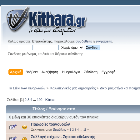
Καλώς ορίσατε,
Επισκέπτης
. Παρακαλούμε
συνδεθείτε
ή
εγγραφείτε
.
Σύνδεση με όνομα, κωδικό και διάρκεια σύνδεσης
Αρχική
Βοήθεια
Αναζήτηση
Ημερολόγιο
Σύνδεση
Εγγραφή
Το Στέκι των Κιθαρωδών
»
Καλλιτεχνικές μας δημιουργίες
»
Δικοί μας στίχοι και ποιήμα
Σελίδες: [
1
]
2
3
4
...
192
Κάτω
Τίτλος
/
Ξεκίνησε από
0 μέλη και 30 επισκέπτες διαβάζουν αυτόν τον πίνακα.
Παρωδίες τραγουδιών
Ξεκίνησε από
Βραζίλης
«
1
2
3
4
...
11
»
Συλλογή στίχων - Ζητείται εθελοντής