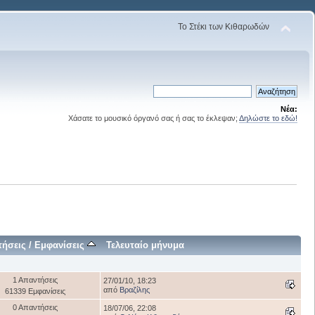
Το Στέκι των Κιθαρωδών
Νέα:
Χάσατε το μουσικό όργανό σας ή σας το έκλεψαν;
Δηλώστε το εδώ!
ήσεις
/
Εμφανίσεις
Τελευταίο μήνυμα
1 Απαντήσεις
27/01/10, 18:23
από
Βραζίλης
61339 Εμφανίσεις
0 Απαντήσεις
18/07/06, 22:08