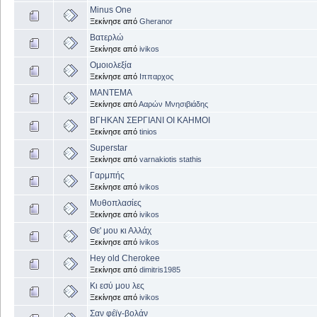
Minus One
Ξεκίνησε από
Gheranor
Βατερλώ
Ξεκίνησε από
ivikos
Ομοιολεξία
Ξεκίνησε από
Ιππαρχος
ΜΑΝΤΕΜΑ
Ξεκίνησε από
Ααρών Μνησιβιάδης
ΒΓΗΚΑΝ ΣΕΡΓΙΑΝΙ ΟΙ ΚΑΗΜΟΙ
Ξεκίνησε από
tinios
Superstar
Ξεκίνησε από
varnakiotis stathis
Γαρμπής
Ξεκίνησε από
ivikos
Μυθοπλασίες
Ξεκίνησε από
ivikos
Θε' μου κι Αλλάχ
Ξεκίνησε από
ivikos
Hey old Cherokee
Ξεκίνησε από
dimitris1985
Κι εσύ μου λες
Ξεκίνησε από
ivikos
Σαν φέϊγ-βολάν