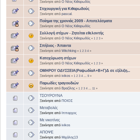
Ξεκίνησε από
Ο Νέος Κιθαρωδός
Στιχουργική για Κιθαρωδούς
Ξεκίνησε από
pascal.
Ποίημα της χρονιάς 2009 - Αποτελέσματα
Ξεκίνησε από
Ο Νέος Κιθαρωδός
Συλλογή στίχων - Ζητείται εθελοντής
Ξεκίνησε από
Ο Νέος Κιθαρωδός
«
1
2
3
»
Σπήλιος - Άπαντα
Ξεκίνησε από
Witchking
«
1
2
3
4
»
Κατοχύρωση στίχων
Ξεκίνησε από
Ο Νέος Κιθαρωδός
«
1
2
3
»
ΟΜΗΡΟΥ ΟΔΥΣΣΕΙΑ(ΡαψωδίαΑ+Β+Γ)Δ σε εξέλιξη...
Ξεκίνησε από
ivikos
«
1
2
3
4
...
9
»
Παρωδίες τραγουδιών
Ξεκίνησε από
Βραζίλης
«
1
2
3
4
...
11
»
ΤΣΟΥΡΟΥΝΑ
Ξεκίνησε από
ΠΟΙΟΣ
Μεταβολές
Ξεκίνησε από
Ιππαρχος
Με νικοτίνες
Ξεκίνησε από
ivikos
AΠΟΨΕ
Ξεκίνησε από
Μιχάλης13