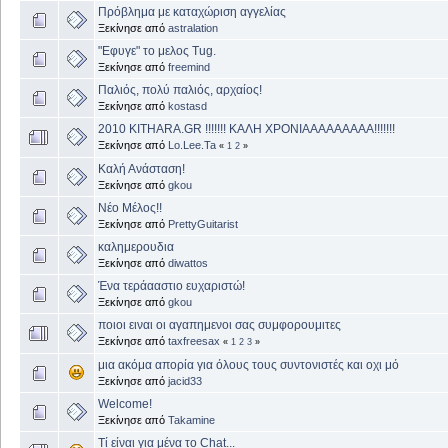
Πρόβλημα με καταχώριση αγγελίας
Ξεκίνησε από
astralation
"Εφυγε" το μελος Tug.
Ξεκίνησε από
freemind
Παλιός, πολύ παλιός, αρχαίος!
Ξεκίνησε από
kostasd
2010 KITHARA.GR !!!!!!! ΚΑΛΗ ΧΡΟΝΙΑΑΑΑΑΑΑΑΑ!!!!!!!
Ξεκίνησε από
Lo.Lee.Ta
«
1
2
»
Καλή Ανάσταση!
Ξεκίνησε από
gkou
Νέο Μέλος!!
Ξεκίνησε από
PrettyGuitarist
καλημερουδια
Ξεκίνησε από
diwattos
Ένα τεράααστιο ευχαριστώ!
Ξεκίνησε από
gkou
ποιοι ειναι οι αγαπημενοι σας συμφορουμιτες
Ξεκίνησε από
taxfreesax
«
1
2
3
»
μια ακόμα απορία για όλους τους συντονιστές και οχι μό
Ξεκίνησε από
jacid33
Welcome!
Ξεκίνησε από
Takamine
Τί είναι για μένα το Chat...