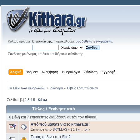
Καλώς ορίσατε,
Επισκέπτης
. Παρακαλούμε
συνδεθείτε
ή
εγγραφείτε
.
Σύνδεση με όνομα, κωδικό και διάρκεια σύνδεσης
Αρχική
Βοήθεια
Αναζήτηση
Ημερολόγιο
Σύνδεση
Εγγραφή
Το Στέκι των Κιθαρωδών
»
Διάφορα
»
Βιβλίο Εντυπώσεων
Σελίδες: [
1
]
2
3
4
5
Κάτω
Τίτλος
/
Ξεκίνησε από
0 μέλη και 7 επισκέπτες διαβάζουν αυτόν τον πίνακα.
Από πού μάθατε για το kithara.gr;
Ξεκίνησε από
SKYLLAS
«
1
2
3
4
...
14
»
Τι μας τη δίνει στο Site?