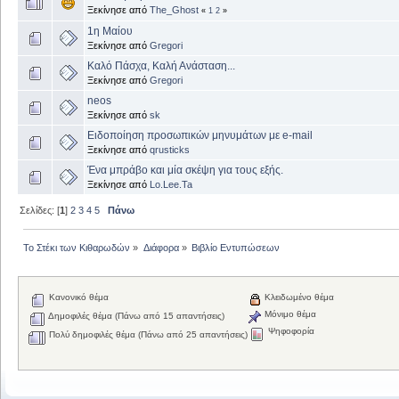
Ξεκίνησε από
The_Ghost
«
1
2
»
1η Μαίου
Ξεκίνησε από
Gregori
Καλό Πάσχα, Καλή Ανάσταση...
Ξεκίνησε από
Gregori
neos
Ξεκίνησε από
sk
Ειδοποίηση προσωπικών μηνυμάτων με e-mail
Ξεκίνησε από
qrusticks
Ένα μπράβο και μία σκέψη για τους εξής.
Ξεκίνησε από
Lo.Lee.Ta
Σελίδες: [
1
]
2
3
4
5
Πάνω
Το Στέκι των Κιθαρωδών
»
Διάφορα
»
Βιβλίο Εντυπώσεων
Κανονικό θέμα
Κλειδωμένο θέμα
Μόνιμο θέμα
Δημοφιλές θέμα (Πάνω από 15 απαντήσεις)
Ψηφοφορία
Πολύ δημοφιλές θέμα (Πάνω από 25 απαντήσεις)