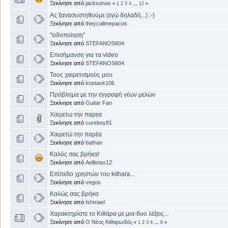
Ξεκίνησε από
jacksonas
«
1
2
3
4
...
12
»
Ας ξανασυστηθούμε (εγώ δηλαδή...) :-)
Ξεκίνησε από
theycallmepacos
''ειδοποίηση''
Ξεκίνησε από
STEFANOS604
Επισήμανση για τα video
Ξεκίνησε από
STEFANOS604
Τους χαιρετισμούς μου
Ξεκίνησε από
kostask106
Πρόβλημα με την εγγραφή νέων μελών
Ξεκίνησε από
Guitar Fan
Χαιρετω την παρεα
Ξεκίνησε από
cureboy81
Χαιρετώ την παρέα
Ξεκίνησε από
bathan
Καλός σας βρήκα!
Ξεκίνησε από
Aellistas12
Επίπεδο χρηστών του kithara...
Ξεκίνησε από
vegos
Καλώς σας βρήκα
Ξεκίνησε από
Ishmael
Χαρακτηρίστε το Κιθάρα με μια-δυο λέξεις...
Ξεκίνησε από
Ο Νέος Κιθαρωδός
«
1
2
3
4
...
8
»