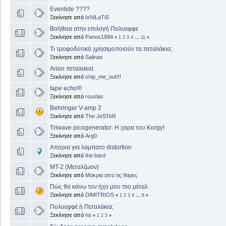
Eventide ????
Ξεκίνησε από
IxNiLaTiS
Βοήθεια στην επιλογή Πολυεφφε
Ξεκίνησε από
Panos1984
«
1
2
3
4
...
11
»
Τι τροφοδοτικό χρησιμοποιούν τα πεταλάκια;
Ξεκίνησε από
Salinas
Αrion πεταλακια
Ξεκίνησε από
ship_me_out!!!
tape echo!!!
Ξεκίνησε από
rouxlas
Behringer V-amp 2
Ξεκίνησε από
The JeSTeR
Triwave picogenerator: Η χαρα του Κorgy!
Ξεκίνησε από
Arg0
Απορια για λαμπατο distortion
Ξεκίνησε από
the bard
MT-2 (Μεταλζωον)
Ξεκίνησε από
Μακρια απο τις 9αρες
Πώς θα κάνω τον ήχο μου πιο μέταλ
Ξεκίνησε από
DIMITRIOS
«
1
2
3
4
...
6
»
Πολυεφφέ ή Πεταλάκια;
Ξεκίνησε από
ns
«
1
2
3
»