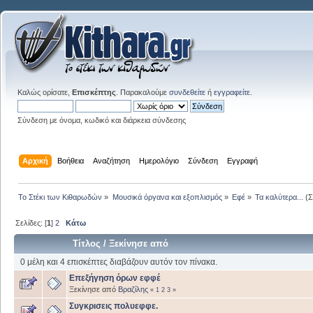
Καλώς ορίσατε,
Επισκέπτης
. Παρακαλούμε
συνδεθείτε
ή
εγγραφείτε
.
Σύνδεση με όνομα, κωδικό και διάρκεια σύνδεσης
Αρχική
Βοήθεια
Αναζήτηση
Ημερολόγιο
Σύνδεση
Εγγραφή
Το Στέκι των Κιθαρωδών
»
Μουσικά όργανα και εξοπλισμός
»
Εφέ
»
Τα καλύτερα...
(Σ
Σελίδες: [
1
]
2
Κάτω
Τίτλος
/
Ξεκίνησε από
0 μέλη και 4 επισκέπτες διαβάζουν αυτόν τον πίνακα.
Eπεξήγηση όρων εφφέ
Ξεκίνησε από
Βραζίλης
«
1
2
3
»
Συγκρισεις πολυεφφε.