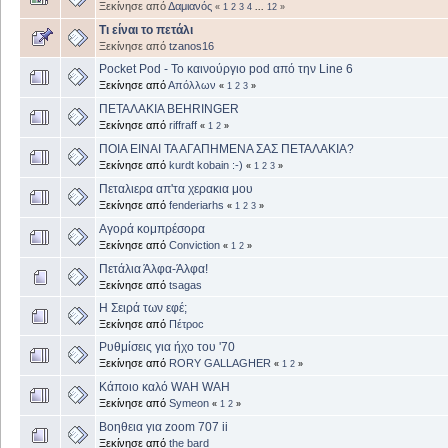
Ξεκίνησε από
Δαμιανός
«
1
2
3
4
...
12
»
Τι είναι το πετάλι
Ξεκίνησε από
tzanos16
Pocket Pod - To καινούργιο pod από την Line 6
Ξεκίνησε από
Απόλλων
«
1
2
3
»
ΠΕΤΑΛΑΚΙΑ BEHRINGER
Ξεκίνησε από
riffraff
«
1
2
»
ΠΟΙΑ ΕΙΝΑΙ ΤΑ ΑΓΑΠΗΜΕΝΑ ΣΑΣ ΠΕΤΑΛΑΚΙΑ?
Ξεκίνησε από
kurdt kobain :-)
«
1
2
3
»
Πεταλιερα απ'τα χερακια μου
Ξεκίνησε από
fenderiarhs
«
1
2
3
»
Αγορά κομπρέσορα
Ξεκίνησε από
Conviction
«
1
2
»
Πετάλια Άλφα-Άλφα!
Ξεκίνησε από
tsagas
Η Σειρά των εφέ;
Ξεκίνησε από
Πέτροc
Ρυθμίσεις για ήχο του '70
Ξεκίνησε από
RORY GALLAGHER
«
1
2
»
Κάποιο καλό WAH WAH
Ξεκίνησε από
Symeon
«
1
2
»
Βοηθεια για zoom 707 ii
Ξεκίνησε από
the bard