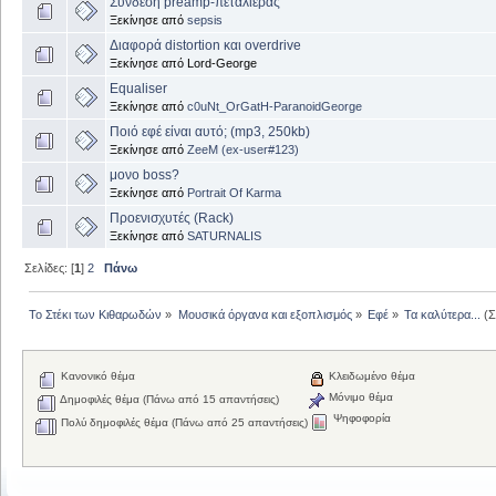
Σύνδεση preamp-πεταλιέρας
Ξεκίνησε από
sepsis
Διαφορά distortion και overdrive
Ξεκίνησε από Lord-George
Equaliser
Ξεκίνησε από
c0uNt_OrGatH-ParanoidGeorge
Ποιό εφέ είναι αυτό; (mp3, 250kb)
Ξεκίνησε από
ZeeM (ex-user#123)
μονο boss?
Ξεκίνησε από
Portrait Of Karma
Προενισχυτές (Rack)
Ξεκίνησε από
SATURNALIS
Σελίδες: [
1
]
2
Πάνω
Το Στέκι των Κιθαρωδών
»
Μουσικά όργανα και εξοπλισμός
»
Εφέ
»
Τα καλύτερα...
(Σ
Κανονικό θέμα
Κλειδωμένο θέμα
Μόνιμο θέμα
Δημοφιλές θέμα (Πάνω από 15 απαντήσεις)
Ψηφοφορία
Πολύ δημοφιλές θέμα (Πάνω από 25 απαντήσεις)