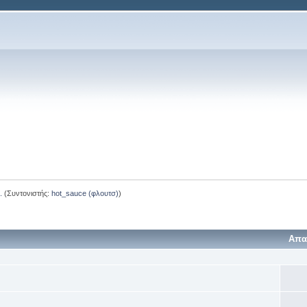
.
(Συντονιστής:
hot_sauce (φλουτσ)
)
Απα