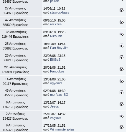
από
psilidis
29487 Εμφανίσεις
27 Απαντήσεις
14/06/11, 10:52
από
stavros-bass
35497 Εμφανίσεις
47 Απαντήσεις
09/10/10, 15:05
από
rockflea
65839 Εμφανίσεις
138 Απαντήσεις
03/01/10, 19:25
από
Nikoubis
119446 Εμφανίσεις
25 Απαντήσεις
18/10/09, 14:44
από
Fart Boy Jim
33682 Εμφανίσεις
26 Απαντήσεις
23/05/08, 23:15
από
BilliSsS
36621 Εμφανίσεις
225 Απαντήσεις
20/01/08, 21:51
από
Fanoukos
136991 Εμφανίσεις
14 Απαντήσεις
13/01/08, 21:05
από
ogyon21
20117 Εμφανίσεις
45 Απαντήσεις
02/01/08, 18:39
από
morfeas_SG
51556 Εμφανίσεις
6 Απαντήσεις
13/12/07, 14:17
από
Jezus
17675 Εμφανίσεις
2 Απαντήσεις
25/10/07, 14:32
από
vagx69
13427 Εμφανίσεις
9 Απαντήσεις
17/12/05, 21:51
από
Winmmisterakias
16532 Εμφανίσεις