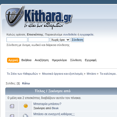
Καλώς ορίσατε,
Επισκέπτης
. Παρακαλούμε
συνδεθείτε
ή
εγγραφείτε
.
Σύνδεση με όνομα, κωδικό και διάρκεια σύνδεσης
Αρχική
Βοήθεια
Αναζήτηση
Ημερολόγιο
Σύνδεση
Εγγραφή
Το Στέκι των Κιθαρωδών
»
Μουσικά όργανα και εξοπλισμός
»
Μπάσο
»
Τα καλύτερα..
Σελίδες: [
1
]
Κάτω
Τίτλος
/
Ξεκίνησε από
0 μέλη και 2 επισκέπτες διαβάζουν αυτόν τον πίνακα.
Μπαταρία μπάσου?
Ξεκίνησε από
Bleak
Μπάσο σε ενισχυτή κιθάρας;;;