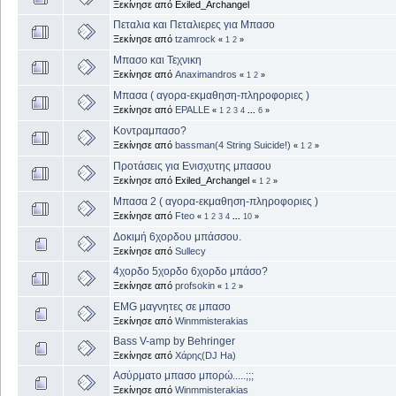
Ξεκίνησε από Exiled_Archangel
Πεταλια και Πεταλιερες για Μπασο
Ξεκίνησε από
tzamrock
«
1
2
»
Μπασο και Τεχνικη
Ξεκίνησε από
Anaximandros
«
1
2
»
Μπασα ( αγορα-εκμαθηση-πληροφοριες )
Ξεκίνησε από
EPALLE
«
1
2
3
4
...
6
»
Kοντραμπασο?
Ξεκίνησε από
bassman(4 String Suicide!)
«
1
2
»
Προτάσεις για Ενισχυτης μπασου
Ξεκίνησε από Exiled_Archangel
«
1
2
»
Μπασα 2 ( αγορα-εκμαθηση-πληροφοριες )
Ξεκίνησε από
Fteo
«
1
2
3
4
...
10
»
Δοκιμή 6χορδου μπάσσου.
Ξεκίνησε από
Sullecy
4χορδο 5χορδο 6χορδο μπάσο?
Ξεκίνησε από
profsokin
«
1
2
»
EMG μαγνητες σε μπασο
Ξεκίνησε από
Winmmisterakias
Bass V-amp by Behringer
Ξεκίνησε από
Χάρης(DJ Ha)
Ασύρματο μπασο μπορώ.....;;;
Ξεκίνησε από
Winmmisterakias