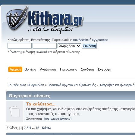
Καλώς ορίσατε,
Επισκέπτης
. Παρακαλούμε
συνδεθείτε
ή
εγγραφείτε
.
Σύνδεση με όνομα, κωδικό και διάρκεια σύνδεσης
Αρχική
Βοήθεια
Αναζήτηση
Ημερολόγιο
Σύνδεση
Εγγραφή
Το Στέκι των Κιθαρωδών
»
Μουσικά όργανα και εξοπλισμός
»
Μαγνήτες και ηλεκτρικά
Θυγατρικοί πίνακες
Τα καλύτερα...
Οι πιο χρήσιμες και ενδιαφέρουσες συζητήσεις αυτής της κατηγορί
τους συντονιστές της κατηγορίας.
Συντονιστής:
hot_sauce (φλουτσ)
Σελίδες: [
1
]
2
3
4
...
15
Κάτω