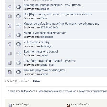
Aria original vintage neck pup - πολύ μπασο...
Ξεκίνησε από
panixgr
Προβληματισμός για αγορά μεταχειρισμενων Pickups
Ξεκίνησε από
GVen
Μπορεί να συλλάβει ο μαγνήτης δονήσεις του σώματος της
Ξεκίνησε από
STEFANOS604
διλημμα για neck-split διαγραμμα
Ξεκίνησε από
ntinosblues
P/J επιλογή και μίξη.
Ξεκίνησε από
Archangel
Ερωτηση περι tone control
Ξεκίνησε από
saved
Ερωτήματα σχετικά με αλλαγή μαγνητών.
Ξεκίνησε από
legato_lover
Συνδεση μαγνητων σε σειρα,πως;
Ξεκίνησε από
saved
Σελίδες: [
1
]
2
3
4
...
15
Πάνω
Το Στέκι των Κιθαρωδών
»
Μουσικά όργανα και εξοπλισμός
»
Μαγνήτες και ηλεκτρικά
Κανονικό θέμα
Κλειδωμένο θέμα