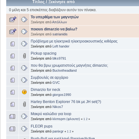
Τίτλος
/
Ξεκίνησε από
0 μέλη και 5 επισκέπτες διαβάζουν αυτόν τον πίνακα.
To υπερθέμα των μαγνητών
Ξεκίνησε από
Απόλλων
ποιουs dimarzio να βαλω?
Ξεκίνησε από
satrianidis
Πρόβλημα με ηλεκτρικά ηλεκτροακουστικής κιθάρας
Ξεκίνησε από
Left hander
Pickup spacing
Ξεκίνησε από
blks9791
που θα βρω χρωματιστούς μαγνήτες dimarzio;
Ξεκίνησε από
Bucketheadland
Συμβουλές σε αρχάριο
Ξεκίνησε από
GVC
Dimarzio for neck
Ξεκίνησε από
giorgos1990
Harley Benton Explorer 76 bk με JH set(?)
Ξεκίνησε από
Nikos7
Μακρύ καλώδιο για loop
Ξεκίνησε από
kkmspm (φλουτσ)
«
1
2
»
FLEOR pups
Ξεκίνησε από
panixgr
«
1
2
»
Push-Pull για εναλλαγή Passive/Active