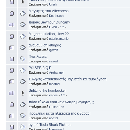
Ξεκίνησε από
Uriah
Μαγνητες απο Aliexpress
Ξεκίνησε από
Kosthrash
ποιούς Seymour Duncan?
Ξεκίνησε από
GVen
«
1
2
»
Magnetostriction, How ??
Ξεκίνησε από
gabrielantonio
αναβαθμιση κιθαρας
Ξεκίνησε από
@wolf
Πως λεγετε;
Ξεκίνησε από
saved
P/J SPB-3 Q.P.
Ξεκίνησε από
Archangel
Έλληνες κατασκευαστές μαγνητών και τιμολόγηση.
Ξεκίνησε από
modfori
Splitting the humbucker
Ξεκίνησε από
vegos
«
1
2
»
πόσο εύκολο είναι να αλλάξεις μαγνήτες;;;;
Ξεκίνησε από
Guitar Fan
Προβλημα με τα ηλεκτρικα της κιθαρας!
Ξεκίνησε από
noe13
αγορά Tesla Shark Pickups
Ξεκίνησε από
Harpwood