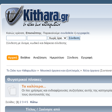
Καλώς ορίσατε,
Επισκέπτης
. Παρακαλούμε
συνδεθείτε
ή
εγγραφείτε
.
Σύνδεση με όνομα, κωδικό και διάρκεια σύνδεσης
Αρχική
Βοήθεια
Αναζήτηση
Ημερολόγιο
Σύνδεση
Εγγραφή
Το Στέκι των Κιθαρωδών
»
Μουσικά όργανα και εξοπλισμός
»
Άλλα όργανα
(Συντονισ
Θυγατρικοί πίνακες
Τα καλύτερα...
Οι πιο χρήσιμες και ενδιαφέρουσες συζητήσεις αυτής της κατηγορί
τους συντονιστές της
Σελίδες: [
1
]
2
3
4
5
Κάτω
Τίτλος
/
Ξεκίνησε από