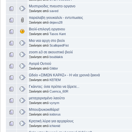
Μυστιριοδες πνευστο οργανο
Ξεκίνησε από
saved
παραλαβη γιουκαλιλι - εντυπωσεις
Ξεκίνησε από
dejavu28
Βιολί-επιλογή οργανου
Ξεκίνησε από
Tasos Kant
Μια νεα αρχη στο βιολι
Ξεκίνησε από
ScallopedFist
zoom a3 σε ακουστικό βιολί
Ξεκίνησε από
boublakis
Αγορά Ουτιού
Ξεκίνησε από
Gildor
Ωδείο «ΣΙΜΩΝ ΚΑΡΑΣ» - Η νέα χρονιά ξεκινά
Ξεκίνησε από
ΚΕΠΕΜ
Γκάιντες: όσα πρέπει να ξέρετε...
Ξεκίνησε από
Cuenca_60R
μεταχειρισμένο λαούτο
Ξεκίνησε από
vynym
Μπουζουκοκιθάρα!
Ξεκίνησε από
isidorus
Κρητική λύρα για αρχαρίους
Ξεκίνησε από
ichionid