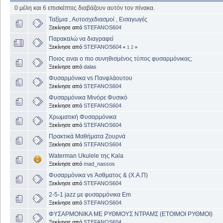
0 μέλη και 6 επισκέπτες διαβάζουν αυτόν τον πίνακα.
Ταξίμια , Αυτοσχεδιασμοί , Εισαγωγές
Ξεκίνησε από
STEFANOS604
Παρακαλώ να διαγραφεί
Ξεκίνησε από
STEFANOS604
«
1
2
»
Ποιος ειναι ο πιο συνηθισμένος τύπος φυσαρμόνικας;
Ξεκίνησε από
dalas
Φυσαρμόνικα vs Πανφλάουτου
Ξεκίνησε από
STEFANOS604
Φυσαρμόνικα Μινόρε Φυσικό
Ξεκίνησε από
STEFANOS604
Χρωματική Φυσαρμόνικα
Ξεκίνησε από
STEFANOS604
Πρακτικά Μαθήματα Ζουρνά
Ξεκίνησε από
STEFANOS604
Waterman Ukulele της Kala
Ξεκίνησε από
mad_nassos
Φυσαρμόνικα vs Άσθματος & (Χ.Α.Π)
Ξεκίνησε από
STEFANOS604
2-5-1 jazz με φυσαρμόνικα Em
Ξεκίνησε από
STEFANOS604
ΦΥΣΑΡΜΟΝΙΚΑ ΜΕ ΡΥΘΜΟΥΣ ΝΤΡΑΜΣ (ΕΤΟΙΜΟΙ ΡΥΘΜΟΙ)
Ξεκίνησε από
STEFANOS604