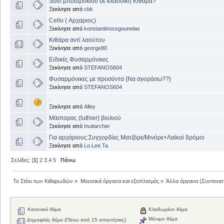
Solo μπουζουκιού σε κλασσική Κιθάρα?
Ξεκίνησε από
cbk
Cello ( Αρχαριος)
Ξεκίνησε από
konstantinossgounelas
Κιθάρα αντί λαούτου
Ξεκίνησε από
george80
Ειδικές Φυσαρμόνικες
Ξεκίνησε από
STEFANOS604
Φυσαρμόνικες με προσόντα {Να αγοράσω??}
Ξεκίνησε από
STEFANOS604
.
Ξεκίνησε από
Alley
Μάστορας (luthier) βιολιού
Ξεκίνησε από
Inuitarcher
Για αρχάριους:Συγχορδίες Ματζόρε/Μινόρε+Λαϊκοί δρόμοι
Ξεκίνησε από
Lo.Lee.Ta
Σελίδες: [
1
]
2
3
4
5
Πάνω
Το Στέκι των Κιθαρωδών
»
Μουσικά όργανα και εξοπλισμός
»
Άλλα όργανα
(Συντονισ
Κανονικό θέμα
Κλειδωμένο θέμα
Μόνιμο θέμα
Δημοφιλές θέμα (Πάνω από 15 απαντήσεις)