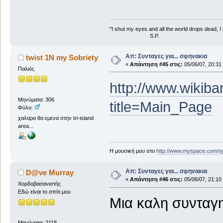
"I shut my eyes and all the world drops dead, I l
S.P.
Απ: Συνταγες για... σφηνακια
twist 1N my Sobriety
«
Απάντηση #45 στις:
05/06/07, 20:31
Παλιός
http://www.wikiba
Μηνύματα: 306
title=Main_Page
Φύλο:
χαλαρα θα εμενα στην tri-island
area...
Η μουσική μου στο
http://www.myspace.com/o
Απ: Συνταγες για... σφηνακια
D@ve Murray
«
Απάντηση #46 στις:
05/06/07, 21:10
Χορδοβασανιστής
Εδώ είναι το σπίτι μου
Μια καλη συνταγη
Μηνύματα: 2118