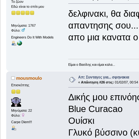
Το ζώον
Εδώ είναι το σπίτι μου
δελφινακι, θα δι
απαντησης σου...
Μηνύματα: 1767
Φύλο:
απο μια κανατα ο
Engineers Do It With Models
Είμαι ο Βασίλης και είμαι καλα...
Απ: Συνταγες για... σφηνακια
mousmoulo
«
Απάντηση #26 στις:
01/02/07, 00:54
Επισκέπτης
Δικής μου επινόη
Blue Curacao
Μηνύματα: 22
Φύλο:
Ουίσκι
Carpe Diem!!!
Γλυκό βύσσινο (κ