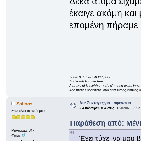
Δέκα άτομα είχαμ
έκαιγε ακόμη και
επομένη πήραμε 
There's a shark in the pool
And a witch in the tree
A crazy old neighbor and he's been watching 
And there's footsteps loud and strong coming d
Απ: Συνταγες για... σφηνακια
Salinas
«
Απάντηση #34 στις:
13/02/07, 03:52
Εδώ είναι το σπίτι μου
Παράθεση από: Μένια.
Μηνύματα: 847
Φύλο:
Έχει τύχει να μου 