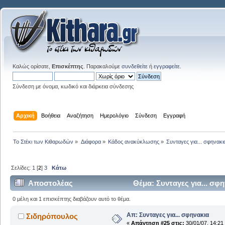
Καλώς ορίσατε,
Επισκέπτης
. Παρακαλούμε
συνδεθείτε
ή
εγγραφείτε
.
Σύνδεση με όνομα, κωδικό και διάρκεια σύνδεσης
Αρχική
Βοήθεια
Αναζήτηση
Ημερολόγιο
Σύνδεση
Εγγραφή
Το Στέκι των Κιθαρωδών
»
Διάφορα
»
Κάδος ανακύκλωσης
»
Συνταγες για... σφηνακι
Σελίδες:
1
[
2
]
3
Κάτω
Αποστολέας
Θέμα: Συνταγες για... σφ
0 μέλη και 1 επισκέπτης διαβάζουν αυτό το θέμα.
Απ: Συνταγες για... σφηνακια
Σιδηρόπουλος
«
Απάντηση #25 στις:
30/01/07, 14:21