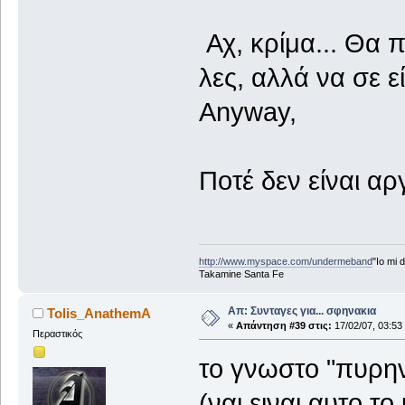
Αχ, κρίμα... Θα π
λες, αλλά να σε εί
Anyway,
Ποτέ δεν είναι αργ
http://www.myspace.com/undermeband
"Io mi d
Takamine Santa Fe
Απ: Συνταγες για... σφηνακια
Tolis_AnathemA
«
Απάντηση #39 στις:
17/02/07, 03:53
Περαστικός
το γνωστο "πυρη
(ναι ειναι αυτο 