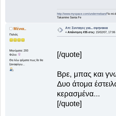
http://www.myspace.com/undermeband
"Io mi d
Takamine Santa Fe
Απ: Συνταγες για... σφηνακια
Μένια..
«
Απάντηση #35 στις:
15/02/07, 17:06
Παλιός
Μηνύματα: 293
[/quote]
Φύλο:
Θα λέω ψέματα πως δε θα
ξαναφύγω...
Βρε, μπας και γν
Δυο άτομα έστειλ
κερασμένα...
[/quote]