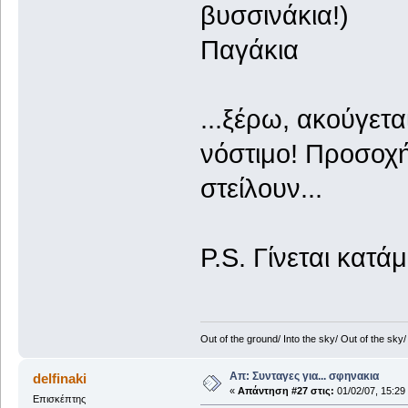
βυσσινάκια!)
Παγάκια
...ξέρω, ακούγετα
νόστιμο! Προσοχή!
στείλουν...
P.S. Γίνεται κατά
Out of the ground/ Into the sky/ Out of the sky/ I
Απ: Συνταγες για... σφηνακια
delfinaki
«
Απάντηση #27 στις:
01/02/07, 15:29
Επισκέπτης