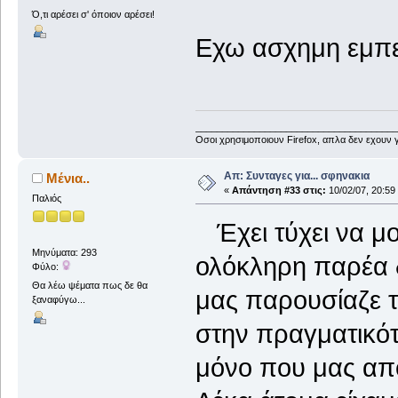
Ό,τι αρέσει σ' όποιον αρέσει!
Εχω ασχημη εμπειρ
______________________________________
Οσοι χρησιμοποιουν Firefox, απλα δεν εχουν γ
Απ: Συνταγες για... σφηνακια
Μένια..
«
Απάντηση #33 στις:
10/02/07, 20:59
Παλιός
Έχει τύχει να μ
Μηνύματα: 293
ολόκληρη παρέα 
Φύλο:
Θα λέω ψέματα πως δε θα
μας παρουσίαζε 
ξαναφύγω...
στην πραγματικότ
μόνο που μας απο