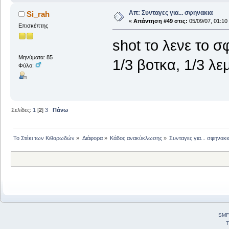
Απ: Συνταγες για... σφηνακια
Si_rah
«
Απάντηση #49 στις:
05/09/07, 01:10
Επισκέπτης
shot το λενε το σ
Μηνύματα: 85
1/3 βοτκα, 1/3 λε
Φύλο:
Σελίδες:
1
[
2
]
3
Πάνω
Το Στέκι των Κιθαρωδών
»
Διάφορα
»
Κάδος ανακύκλωσης
»
Συνταγες για... σφηνακι
SMF
T