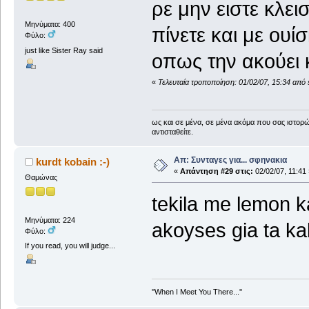
ρε μην ειστε κλει
Μηνύματα: 400
πίνετε και με ουίσ
Φύλο:
just like Sister Ray said
οπως την ακούει
«
Τελευταία τροποποίηση: 01/02/07, 15:34 από
ως και σε μένα, σε μένα ακόμα που σας ιστορ
αντισταθείτε.
Απ: Συνταγες για... σφηνακια
kurdt kobain :-)
«
Απάντηση #29 στις:
02/02/07, 11:41 
Θαμώνας
tekila me lemon ka
Μηνύματα: 224
akoyses gia ta kal
Φύλο:
If you read, you will judge...
''When I Meet You There...''