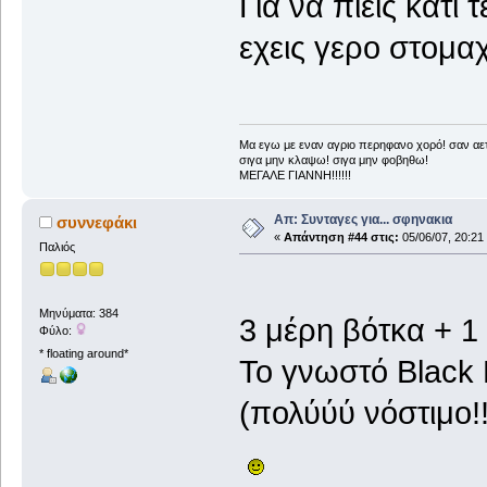
Για να πιεις κατι 
εχεις γερο στομαχι
Μα εγω με εναν αγριο περηφανο χορό! σαν αετ
σιγα μην κλαψω! σιγα μην φοβηθω!
ΜΕΓΑΛΕ ΓΙΑΝΝΗ!!!!!!
Απ: Συνταγες για... σφηνακια
συννεφάκι
«
Απάντηση #44 στις:
05/06/07, 20:21
Παλιός
Μηνύματα: 384
3 μέρη βότκα + 1
Φύλο:
* floating around*
Το γνωστό Black
(πολύύύ νόστιμο!!