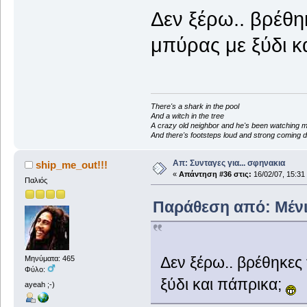
Δεν ξέρω.. βρέθη
μπύρας με ξύδι κ
There's a shark in the pool
And a witch in the tree
A crazy old neighbor and he's been watching 
And there's footsteps loud and strong coming d
Απ: Συνταγες για... σφηνακια
ship_me_out!!!
«
Απάντηση #36 στις:
16/02/07, 15:31
Παλιός
Παράθεση από: Μένια.
Δεν ξέρω.. βρέθηκες
Μηνύματα: 465
Φύλο:
ξύδι και πάπρικα;
ayeah ;-)