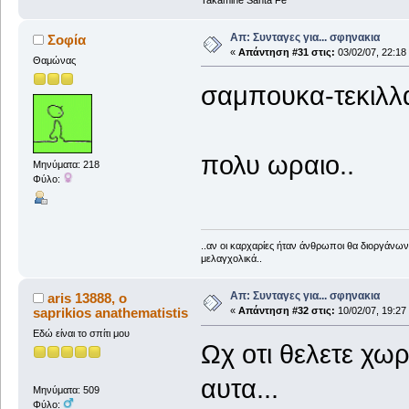
Απ: Συνταγες για... σφηνακια
Σοφία
«
Απάντηση #31 στις:
03/02/07, 22:18
Θαμώνας
σαμπουκα-τεκιλλ
πολυ ωραιο..
Μηνύματα: 218
Φύλο:
..αν οι καρχαρίες ήταν άνθρωποι θα διοργάνων
μελαγχολικά..
Απ: Συνταγες για... σφηνακια
aris 13888, ο
saprikios anathematistis
«
Απάντηση #32 στις:
10/02/07, 19:27
Εδώ είναι το σπίτι μου
Ωχ οτι θελετε χω
αυτα...
Μηνύματα: 509
Φύλο: