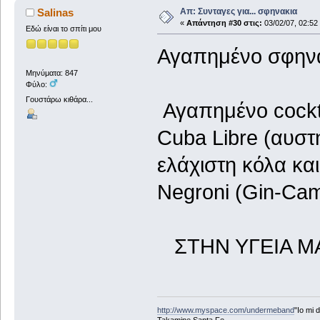
Απ: Συνταγες για... σφηνακια
Salinas
«
Απάντηση #30 στις:
03/02/07, 02:52
Εδώ είναι το σπίτι μου
Αγαπημένο σφηνάκ
Μηνύματα: 847
Φύλο:
Γουστάρω κιθάρα...
Αγαπημένο cockta
Cuba Libre (αυστ
ελάχιστη κόλα και
Negroni (Gin-Camp
ΣΤΗΝ ΥΓΕΙΑ Μ
http://www.myspace.com/undermeband
"Io mi d
Takamine Santa Fe