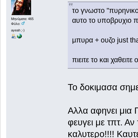
το γνωστο "πυρηνικο
αυτο το υποβρυχιο π
Μηνύματα: 465
Φύλο:
ayeah ;-)
μπυρα + ουζο just th
πιειτε το και χαθειτ
Το δοκιμασα σημε
Αλλα αφηνει μια 
φευγει με τπτ. Αν
καλυτερο!!!! Καυ