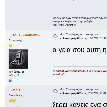
Μα εγω με εναν αγριο περηφανο χορό! σαν αετ
σιγα μην κλαψω! σιγα μην φοβηθω!
ΜΕΓΑΛΕ ΓΙΑΝΝΗ!!!!!!
Απ: Συνταγες για... σφηνακια
Tolis_AnathemA
«
Απάντηση #41 στις:
19/02/07, 01:37
Περαστικός
α γεια σου αυτη 
“Tonight your soul sleeps, but one day you w
Μηνύματα: 15
emotion”
Φύλο:
Απ: Συνταγες για... σφηνακια
MaD
«
Απάντηση #42 στις:
20/02/07, 21:04
Επισκέπτης
ξερει κανεις ενα 