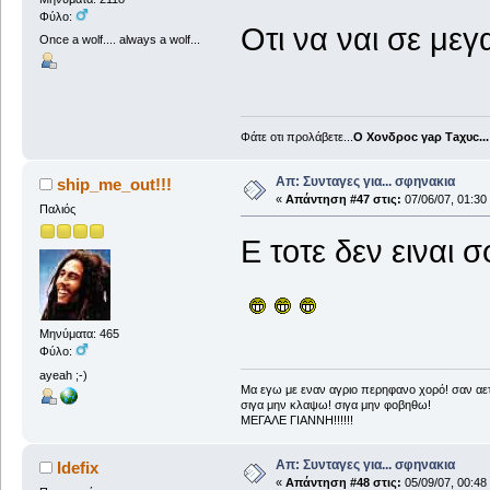
Φύλο:
Οτι να ναι σε μεγ
Once a wolf.... always a wolf...
Φάτε οτι προλάβετε...
Ο Χονδροc γaρ Τaχυc...
Απ: Συνταγες για... σφηνακια
ship_me_out!!!
«
Απάντηση #47 στις:
07/06/07, 01:30
Παλιός
Ε τοτε δεν ειναι σ
Μηνύματα: 465
Φύλο:
ayeah ;-)
Μα εγω με εναν αγριο περηφανο χορό! σαν αετ
σιγα μην κλαψω! σιγα μην φοβηθω!
ΜΕΓΑΛΕ ΓΙΑΝΝΗ!!!!!!
Απ: Συνταγες για... σφηνακια
Idefix
«
Απάντηση #48 στις:
05/09/07, 00:48