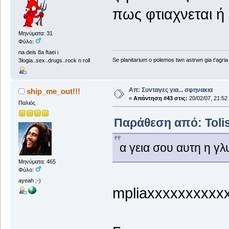
πως φτιαχνεται ή
Μηνύματα: 31
Φύλο:
na deis 8a ftaei i
Se planitarium o polemos twn astrwn gia t'agria 
3logia..sex..drugs..rock n roll
Απ: Συνταγες για... σφηνακια
ship_me_out!!!
«
Απάντηση #43 στις:
20/02/07, 21:52
Παλιός
Παράθεση από: Tolis
α γεια σου αυτη η γ
Μηνύματα: 465
Φύλο:
ayeah ;-)
mpliaxxxxxxxxxx