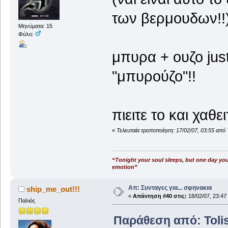
των βερμουδων!!
Μηνύματα: 15
Φύλο:
μπυρα + ουζο just
"μπυρούζο"!!
πιειτε το και χα
«
Τελευταία τροποποίηση: 17/02/07, 03:55 από
“Tonight your soul sleeps, but one day you w
emotion”
Απ: Συνταγες για... σφηνακια
ship_me_out!!!
«
Απάντηση #40 στις:
18/02/07, 23:47
Παλιός
Παράθεση από: Tolis