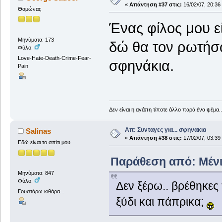
«
Απάντηση #37 στις:
16/02/07, 20:36
Θαμώνας
Ένας φίλος μου εί
Μηνύματα: 173
δώ θα τον ρωτήσω
Φύλο:
Love-Hate-Death-Crime-Fear-
σφηνάκια.
Pain
Δεν είναι η αγάπη τίποτε άλλο παρά ένα ψέμα..
Απ: Συνταγες για... σφηνακια
Salinas
«
Απάντηση #38 στις:
17/02/07, 03:39
Εδώ είναι το σπίτι μου
Παράθεση από: Μένια.
Μηνύματα: 847
Φύλο:
Δεν ξέρω.. βρέθηκες
Γουστάρω κιθάρα...
ξύδι και πάπρικα;