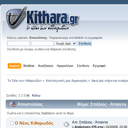
Καλώς ορίσατε,
Επισκέπτης
. Παρακαλούμε
συνδεθείτε
ή
εγγραφείτε
.
Σύνδεση με όνομα, κωδικό και διάρκεια σύνδεσης
Αρχική
Βοήθεια
Αναζήτηση
Ημερολόγιο
Σύνδεση
Εγγραφή
Το Στέκι των Κιθαρωδών
»
Καλλιτεχνικές μας δημιουργίες
»
Δικοί μας στίχοι και ποιήμα
Σελίδες:
1
2
3
[
4
]
Κάτω
Αποστολέας
Θέμα: Σπήλιος - Άπαντα
0 μέλη και 1 επισκέπτης διαβάζουν αυτό το θέμα.
Απ: Σπήλιος - Άπαντα
Ο Νέος Κιθαρωδός
«
Απάντηση #75 στις:
31/03/09, 22:06