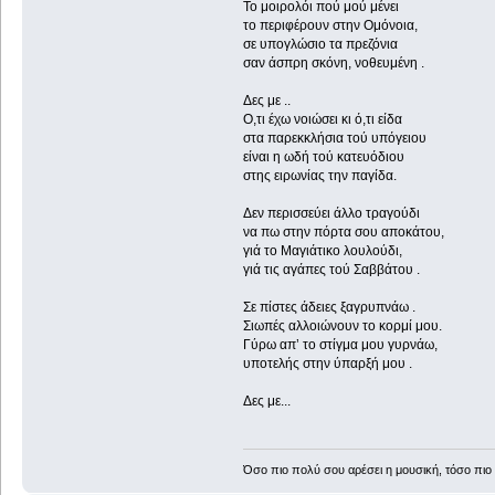
Το μοιρολόι πού μού μένει
το περιφέρουν στην Ομόνοια,
σε υπογλώσιο τα πρεζόνια
σαν άσπρη σκόνη, νοθευμένη .
Δες με ..
Ο,τι έχω νοιώσει κι ό,τι είδα
στα παρεκκλήσια τού υπόγειου
είναι η ωδή τού κατευόδιου
στης ειρωνίας την παγίδα.
Δεν περισσεύει άλλο τραγούδι
να πω στην πόρτα σου αποκάτου,
γιά το Μαγιάτικο λουλούδι,
γιά τις αγάπες τού Σαββάτου .
Σε πίστες άδειες ξαγρυπνάω .
Σιωπές αλλοιώνουν το κορμί μου.
Γύρω απ’ το στίγμα μου γυρνάω,
υποτελής στην ύπαρξή μου .
Δες με...
Όσο πιο πολύ σου αρέσει η μουσική, τόσο πιο 