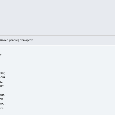
πολλή μουσική σου αρέσει...
 »
σεις
ίδια
ς.
δια
ου.
ου
σου,
ου.