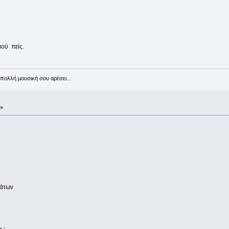
ού πείς.
πολλή μουσική σου αρέσει...
 »
.
μάτων