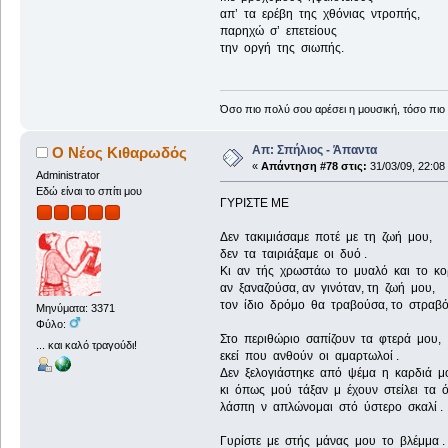
απ’ τα ερέβη της χθόνιας ντροπής,
παρηχώ σ’ επετείους
την οργή της σιωπής.
Όσο πιο πολύ σου αρέσει η μουσική, τόσο πιο 
Απ: Σπήλιος - Άπαντα
Ο Νέος Κιθαρωδός
«
Απάντηση #78 στις:
31/03/09, 22:08
Administrator
Εδώ είναι το σπίτι μου
ΓΥΡΙΣΤΕ ΜΕ
Δεν τακιμιάσαμε ποτέ με τη ζωή μου,
δεν τα ταιριάξαμε οι δυό .
Κι αν τής χρωστάω το μυαλό και το κο
αν ξαναζούσα, αν γινόταν, τη ζωή μου,
τον ίδιο δρόμο θα τραβούσα, το στραβό
Μηνύματα: 3371
Φύλο:
Στο περιθώριο σαπίζουν τα φτερά μου,
... και καλό τραγούδι!
εκεί που ανθούν οι αμαρτωλοί .
Δεν ξελογιάστηκε από ψέμα η καρδιά μ
κι όπως μού τάξαν μ έχουν στείλει τα ό
λάσπη ν απλώνομαι στό ύστερο σκαλί .
Γυρίστε με στής μάνας μου το βλέμμα .