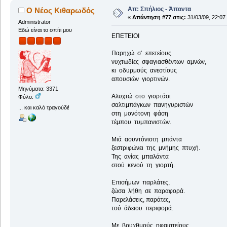
Απ: Σπήλιος - Άπαντα
Ο Νέος Κιθαρωδός
«
Απάντηση #77 στις:
31/03/09, 22:07
Administrator
Εδώ είναι το σπίτι μου
ΕΠΕΤΕΙΟΙ
Παρηχώ σ’ επετείους
νυχτωδίες σφαγιασθέντων αμνών,
κι οδυρμούς ανεστίους
απουσιών γιορτινών.
Μηνύματα: 3371
Αλυχτώ στο γιορτάσι
Φύλο:
σαλτιμπάγκων πανηγυριστών
... και καλό τραγούδι!
στη μονότονη φάση
τέμπου τυμπανιστών.
Μιά ασυντόνιστη μπάντα
ξεστριφώνει της μνήμης πτυχή.
Της ανίας μπαλάντα
στού κενού τη γιορτή.
Επισήμων παρλάτες,
ζώσα λήθη σε παραφορά.
Παρελάσεις, παράτες,
τού άδειου περιφορά.
Με βρυχθμούς ηφαιστείους