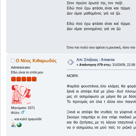
Στον πρώτο έρωτά της, τον πεζό .
Εδώ πού έχω φτάσει, είναι και τέρμα .
Δεν είμαι μαθημένος γιά να ζώ .
Εδώ πού έχω φτάσει είναι καί τέρμα .
Δεν είμαι γεννημένος γιά να ζώ
Όσο πιο πολύ σου αρέσει η μουσική, τόσο πιο 
Απ: Σπήλιος - Άπαντα
Ο Νέος Κιθαρωδός
«
Απάντηση #79 στις:
31/03/09, 22:08
Administrator
Εδώ είναι το σπίτι μου
ΜΟΙΡΑ
Φαρδιά φουστάνια, όλο κλάρες θα φορέ
ξανά κι απόψε. Καί με χίλια - δυό πλουμ
μες στ ασημόφωτο με μάγια θα με δέσει
Το προτιμάς απ όλα τ άλλα σου παιγνί
Μηνύματα: 3371
Ξανά κι απόψε θα ντυθείς τα γύφτινά σ
Φύλο:
Σκούρο τσεμπέρι κι ένα ντέφι παιδικό μ
... και καλό τραγούδι!
και θα ζητήσεις, με τη λάγνα τσαχπινιά 
να σ ασημώσω, να μού πείς το ριζικό μ