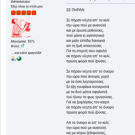
Administrator
Εδώ είναι το σπίτι μου
ΣΕ ΠΗΡΑΝ
Σε πήραν νύχτα απ’ το κελί
την ώρα πού με ανατολή
και με έρωτα μεθούσες,
πού μάνα κι αγαπητικιά
και μιάν ελπίδα δανεικιά
Μηνύματα: 3371
απ τη ζωή απαιτούσες .
Φύλο:
Γιά τη στερνή σου οφειλή
... και καλό τραγούδι!
σε πήραν νύχτα απ’ το κελί,
πρώτη φορά πού ζούσες .
Σε πήραν νύχτα απ’ το όνειρο
την ώρα πού άνοιγες χορό
με τα όσα λαχταρούσες .
Σε έξη τουφέκια αντικριστά
με τα δυό μάτια σφαλιστά
τού ήλιου το φως τρυγούσες .
Γιά να ξοφλήσεις τον καιρό
σε πήραν νύχτα απ’ το όνειρο
πρώτη φορά πού ζούσες .
Απ το όνειρο κι απ’ το κελί,
την ώρα πού με ανατολή
και με αύριο ξεδιψούσες,