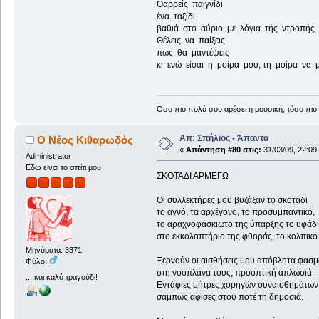
Θαρρείς παιγνίδι
ένα ταξίδι
βαθιά στο αύριο, με λόγια τής ντροπής.
Θέλεις να παίξεις
πως θα μαντέψεις
κι ενώ είσαι η μοίρα μου, τη μοίρα να μ
Όσο πιο πολύ σου αρέσει η μουσική, τόσο πιο 
Απ: Σπήλιος - Άπαντα
Ο Νέος Κιθαρωδός
«
Απάντηση #80 στις:
31/03/09, 22:09
Administrator
Εδώ είναι το σπίτι μου
ΣΚΟΤΑΔΙ ΑΡΜΕΓΩ
Οι συλλεκτήρες μου βυζάξαν το σκοτάδι
το αγνό, τα αρχέγονο, το προσυμπαντικό,
το αραχνοφάσκιωτο της ύπαρξης το υφάδι
στο εκκολαπτήριο της φθοράς, το κολπικό
Μηνύματα: 3371
Ξερνούν οι αισθήσεις μου απόβλητα φασ
Φύλο:
στη νοοπλάνα τους, προοπτική απλωσιά.
... και καλό τραγούδι!
Εντάφιες μήτρες χορηγών συναισθημάτων
σάμπως αφίσες στού ποτέ τη δημοσιά.