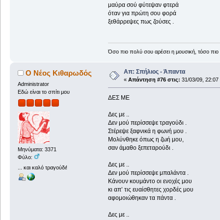
μαύρα σού φύτεψαν φτερά
όταν για πρώτη σου φορά
ξεθάρρεψες πως ζούσες .
Όσο πιο πολύ σου αρέσει η μουσική, τόσο πιο 
Απ: Σπήλιος - Άπαντα
Ο Νέος Κιθαρωδός
«
Απάντηση #76 στις:
31/03/09, 22:07
Administrator
Εδώ είναι το σπίτι μου
ΔΕΣ ΜΕ
Δες με ..
Δεν μού περίσσεψε τραγούδι .
Στέρεψε ξαφνικά η φωνή μου .
Μολύνθηκε όπως η ζωή μου,
σαν άμαθο ξεπεταρούδι .
Μηνύματα: 3371
Φύλο:
Δες με ..
... και καλό τραγούδι!
Δεν μού περίσσεψε μπαλάντα .
Κάνουν κουμάντο οι ενοχές μου
κι απ’ τις ευαίσθητες χορδές μου
αφομοιώθηκαν τα πάντα .
Δες με ..