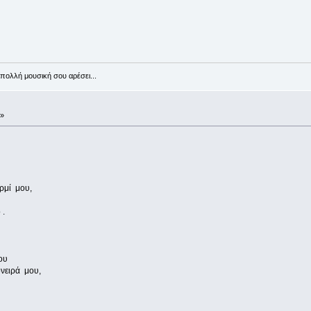
πολλή μουσική σου αρέσει...
 »
ρμί μου,
 .
ου
νειρά μου,