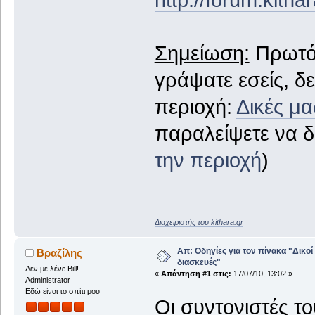
Σημείωση:
Πρωτότ
γράψατε εσείς, δ
περιοχή:
Δικές μα
παραλείψετε να δι
την περιοχή
)
Διαχειριστής του kithara.gr
Απ: Οδηγίες για τον πίνακα "Δικοί
Βραζίλης
διασκευές"
Δεν με λένε Bill!
«
Απάντηση #1 στις:
17/07/10, 13:02 »
Administrator
Εδώ είναι το σπίτι μου
Οι συντονιστές το