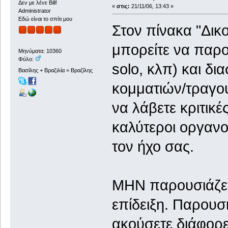
Δεν με λένε Bill!
«
στις:
21/11/06, 13:43 »
Administrator
Εδώ είναι το σπίτι μου
Στον πίνακα "Δικο
μπορείτε να παρο
Μηνύματα: 10360
Φύλο:
solo, κλπ) και δι
Βασίλης + Βραζιλία = Βραζίλης
κομματιών/τραγο
να λάβετε κριτικέ
καλύτεροι οργανο
τον ήχο σας.
ΜΗΝ παρουσιάζετ
επίδειξη. Παρουσι
ακούσετε διάφορες