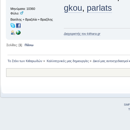
gkou
,
parlats
Μηνύματα: 10360
Φύλο:
Βασίλης + Βραζιλία = Βραζίλης
Διαχειριστής του kithara.gr
Σελίδες: [
1
]
Πάνω
Το Στέκι των Κιθαρωδών
»
Καλλιτεχνικές μας δημιουργίες
»
Δικοί μας αυτοσχεδιασμοί 
SMF
T