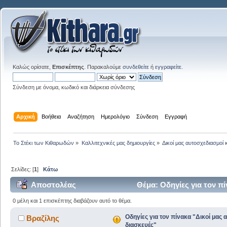
Καλώς ορίσατε,
Επισκέπτης
. Παρακαλούμε
συνδεθείτε
ή
εγγραφείτε
.
Σύνδεση με όνομα, κωδικό και διάρκεια σύνδεσης
Αρχική
Βοήθεια
Αναζήτηση
Ημερολόγιο
Σύνδεση
Εγγραφή
Το Στέκι των Κιθαρωδών
»
Καλλιτεχνικές μας δημιουργίες
»
Δικοί μας αυτοσχεδιασμοί 
Σελίδες: [
1
]
Κάτω
Αποστολέας
Θέμα: Οδηγίες για τον π
φορές)
0 μέλη και 1 επισκέπτης διαβάζουν αυτό το θέμα.
Οδηγίες για τον πίνακα "Δικοί μας 
Βραζίλης
διασκευές"