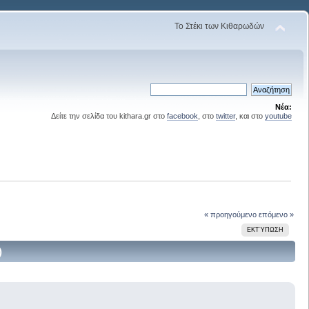
Το Στέκι των Κιθαρωδών
Νέα:
Δείτε την σελίδα του kithara.gr στο
facebook
, στο
twitter
, και στο
youtube
« προηγούμενο
επόμενο »
ΕΚΤΎΠΩΣΗ
)