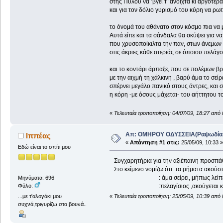
στης Πύλου νά ’βγει τ ’ανοιχτά κι αργότερ
και για τον δόλιο γυρισμό του κύρη να ρωτ
το όνομά του αθάνατο στον κόσμο πια να μ
Αυτά είπε και τα σάνδαλα θα σκύψει για να
που χρυσοποίκιλτα την παν, στων άνεμων 
στις άκριες κάθε στεριάς σε όποιου 
και το κοντάρι άρπαξε, που σε πολέμων β
με την αιχμή τη χάλκινη , βαρύ άμα το σείρ
σπέρνει μεγάλο πανικό στους άντρες, και 
η κόρη -με όσους μάχεται- του αήττη
«
Τελευταία τροποποίηση: 04/07/09, 18:27 από 
Απ: ΟΜΗΡΟΥ ΟΔΥΣΣΕΙΑ(Ραψωδία Α!
Ιππέας
«
Απάντηση #1 στις:
25/05/09, 10:33 »
Εδώ είναι το σπίτι μου
Συγχαρητήρια για την αξιέπαινη προσπάθε
Στο κείμενο νομίζω ότι: τα ρήματα ακούστ
: άμα σείρει, μήπως λείπει το ρ κ
Μηνύματα: 696
Φύλο:
:πελαγίσιος ,ακούγεται και πρ
...με τ'αλογάκι μου
«
Τελευταία τροποποίηση: 25/05/09, 10:39 από 
συχνά,τριγυρίζω στα βουνά..