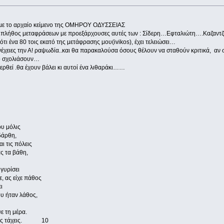
με το αρχαίο κείμενο της ΟΜΗΡΟΥ ΟΔΥΣΣΕΙΑΣ
πλήθος μεταφράσεων με προεξάρχουσες αυτές των : Σίδερη…Εφταλιώτη….Καζαντζ
ότι ένα 80 τοις εκατό της μετάφρασης μου(ivikos), έχει τελειώσει…
χειες την Α! ραψωδία..και θα παρακαλούσα όσους θέλουν να σταθούν κριτικά, αν 
το σχολιάσουν…
ερθεί .θα έχουν βάλει κι αυτοί ένα λιθαράκι……
ου μόλις
δάρθη,
ι τις πόλεις
ς τα βάθη,
γυρίσει
, ας είχε πάθος
ι
υ ήταν λάθος,
ε τη μέρα.
 όπως τάχεις. 10