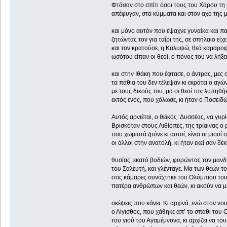
Φτάσαν στο σπίτι όσοι τους του Χάρου τη
απέφυγαν, στα κύμματα και στον αχό της 
και μόνο αυτόν που έψαχνε γυναίκα και π
ζητώντας τον για ταίρι της, σε σπήλαιο είχε 
και τον κρατούσε, η Καλυψώ, θεά καμαρο
ωσότου είπαν οι θεοί, ο πόνος του να λήξει
και στην Ιθάκη που έφτασε, ο άντρας, μες
τα πάθια του δεν τέλεψαν κι εκράτει ο αγώ
με τους δικούς του, μα οι θεοί τον λυπηθή
εκτός ενός, που χόλωσε, κι ήταν 
Αυτός αρνιέται, ο θεϊκός ’Δυσσέας, να γυρί
Βρισκόταν στους Αιθίοπες, της τρίαινας ο 
που χωριστά ζούνε κι αυτοί, είναι οι μισοί 
οι άλλοι στην ανατολή, κι ήταν εκεί σαν δέ
θυσίας, εκατό βοδιών, φορώντας τον μαν
του Σαλευτή, και γλένταγε. Μα των θεών το
στις κάμαρες συνάχτηκε του Ολύμπιου του
πατέρα ανθρώπων και θεών, κι ακούν να μ
σκέψεις που κάνει. Κι αρχινά, ενώ στον νου
ο Αίγισθος, που χάθηκε απ’ το σπ
του γιού του Αγαμέμνονα, κι αρχίζει να τους