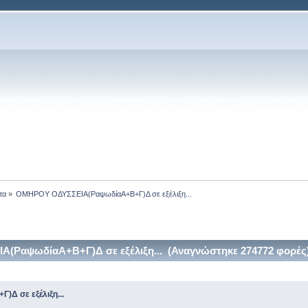
τα
»
ΟΜΗΡΟΥ ΟΔΥΣΣΕΙΑ(ΡαψωδίαΑ+Β+Γ)Δ σε εξέλιξη...
ΡαψωδίαΑ+Β+Γ)Δ σε εξέλιξη... (Αναγνώστηκε 274772 φορές
Δ σε εξέλιξη...