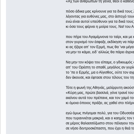
«Αχ των ανθρώπων τη γενιά, θεοί ο καθένας
πόσο άδικα μας κρίνουνε για τα δικά τους 
λέγοντας για ευθύνες μας, στο άστοχό του
ενώ είναι αυτοί υπεύθυνοι για τα δικά του
κι όσα τους φέρνει η μοίρα τους. Να! του Α
που πήρε του Αγαμέμνονα το ταίρι, και με
στον γυρισμό τον έσφαξε, εκδίκηση να πάρ
κι ας ήξερε απ’ τον Ερμή, πως θα ’ναι μέγ
να μην το κάμει, ειδ’ αλλιώς θα πά
Να μην τον κόψει του είπαμε, ο γδικιωμός
απ’ του Ορέστη το σπαθί, μεγάλος αν γυρίσ
το ’πε ο Ερμής, μα ο Αίγισθος, ούτε τον αγ
δεν άκουσε, και έφτασε στου τέλους του τ
Τότε η φωνή της Αθηνάς, μελίρρυτη ακούστ
«Κύρη μας, πρώτε βασιλιά, γόνε τρανέ το
εκείνου αυτά του πρέπανε, και τον χαμό το
κι όμοια όποιος πράξει, ας χαθεί στο πλή
εγώ όμως πνίγομαι πολύ, για του Οδυσσέα
που τυραννιέται μακριά, και ο καημ
σε μέρος θαλασσόζωστο στου πέλαγου τη
σε νήσο δεντροσκέπαστη, που έχει η θεά το