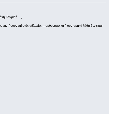
άκη-Κακριδή….,
συναντήσουν πιθανές αβλεψίες …ορθογραφικά ή συντακτικά λάθη-δεν είμαι