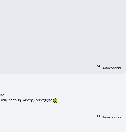
Καταγράφηκε
υς.
ο ανεμοδάρθη- δέχτης (εδέχτ(θ)ης
Καταγράφηκε