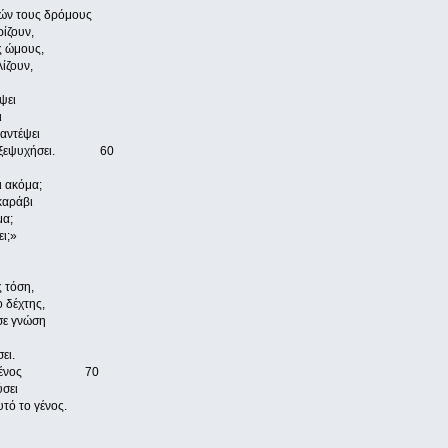
θών τους δρόμους
ρίζουν,
ς ώμους,
ίζουν,
ψει
ι
ναντέψει
ρα ας ξεψυχήσει. 60
ι ακόμα;
καράβι
μα;
ει;»
 τόση,
ο δέχτης,
 σε γνώση
ει.
ι ένα μένος 70
ύσει
τό το γένος.