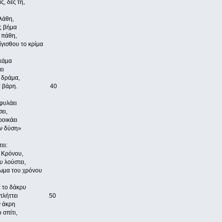
, δες τη,
λάθη,
ς βήμα
ς πάθη,
ίγισθου το κρίμα
 κάμα
ει
α δράμα,
ρει άγρια βάρη. 40
 φυλάει
ει,
ροικάει
ην δύση»
ει:
υ Κρόνου,
υ λούστει,
ρωμα του χρόνου
 το δάκρυ
ός τον πλήττει 50
ν άκρη
 σπίτι,