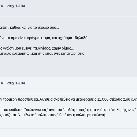
...στιχ.1-104
εψη , καθώς και για το σχόλιό σου...
μόνο το άμα είναι πράγματι: άμα, και όχι άρμα...δηλαδή:
 γνώση μου έμεινε :πελαγίσος, χάριν ρίμας...
 μεγάλο ευχαριστώ...και στις επόμενες καταχωρήσεις
...στιχ.1-104
ην τρομερή προσπάθεια. Αλήθεια σκοπεύεις να μεταφράσεις 11.000 στίχους ;Σου εύχ
η του επιθέτου "πολύγνωμος" αντί του "πολύτροπος" ή στα νεότερα "πολυμήχανος". 
ρειάζεται. Νομίζω το "πολύτροπος" θα ήταν η καλύτερη επιλογή.