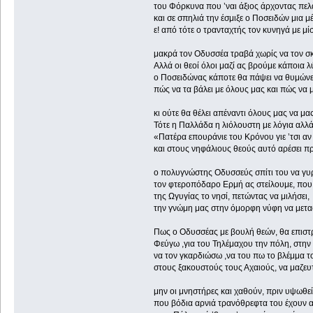
του Φόρκυνα που ’ναι άξιος άρχοντας πελ
και σε σπηλιά την έσμιξε ο Ποσειδών μια μ
ε! από τότε ο τρανταχτής τον κυνηγά με μί
μακρά τον Οδυσσέα τραβά χωρίς να τον σκ
Αλλά οι θεοί όλοι μαζί ας βρούμε κάποια λ
ο Ποσειδώνας κάποτε θα πάψει να θυμώνε
πώς να τα βάλει με όλους μας και πώς
κι ούτε θα θέλει απέναντι όλους μας να μας
Τότε η Παλλάδα η λιόλουστη με λόγια αλλά
«Πατέρα επουράνιε του Κρόνου γιε ’τσι αν 
και στους νηφάλιους θεούς αυτό αρέσει π
ο πολυγνώστης Οδυσσεύς σπίτι του να γυρ
τον φτεροπόδαρο Ερμή ας στείλουμε, που 
της Ωγυγίας το νησί, πετώντας να μιλήσει,
την γνώμη μας στην όμορφη νύφη να μετα
Πως ο Οδυσσέας με βουλή θεών, θα επιστρ
Φεύγω ,για του Τηλέμαχου την πόλη,
να τον γκαρδιώσω ,να του πω το βλέμμα τ
στους ξακουστούς τους Αχαιούς, να μαζευ
μην οι μνηστήρες και χαθούν, πριν υψωθεί
που βόδια αρνιά τρανόθρεφτα του έχουν α