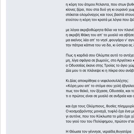
η κόρη του άτιμου Άτλαντα, που στων βυ
κίονες ξέρει, που στα δυό γη κι ουρανό χω
στέκεται ολομόναχος και τους βαστά στου
ετούτου η κόρη τον κρατά με λόγια που ζαλ
με λόγια ακριβοθώρητα θέλει να τον πλανέ
η ακριβή Ιθάκη του απ’ το μυαλό να σβήσε
μα εκείνος λέει απ’ το νησί ,φουγάρο ν’ αγ
την πάτρια κάπνα του να δει, κι ύστε
Πως η καρδιά σου Ολύμπιε αυτό το αντέχε
μη, λίγα σφάγια σε βωμούς, στο Αργείτικο 
ο Οδυσσέας έκανε στης Τροίας το άγιο χώ
Δία μου τι σε πλάνεψε κι η πίκρα σου ανάβ
Κι Δίας αποκρίθηκε ο νεφελοσυλλέχτης:
«Κόρη μου απ’ το στόμα σου χολή έβγαλες
πως τον θεϊκό, τον ξέχασα, Οδυσσέα, και τ
τι ο πρώτος είναι σε μυαλό σε ανδρεία και
και έχει τους Ολύμπιους, θυσίες πλημμυρίσ
Ο κοσμοβρόντης μοναχά, τυφλό έχε
γι αυτόνε, που του Κύκλωπα το μάτι έχει χ
του γιού του του Πολύφημου, πρώτον σ’αυ
Η Θόωσα τον γέννησε, νεραϊδα,θυγατέρα