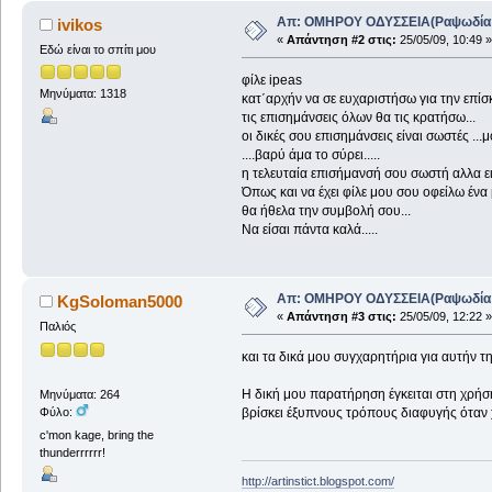
Απ: ΟΜΗΡΟΥ ΟΔΥΣΣΕΙΑ(Ραψωδία Α!
ivikos
«
Απάντηση #2 στις:
25/05/09, 10:49 »
Εδώ είναι το σπίτι μου
φίλε ipeas
Μηνύματα: 1318
κατ΄αρχήν να σε ευχαριστήσω για την επίσκ
τις επισημάνσεις όλων θα τις κρατήσω...
οι δικές σου επισημάνσεις είναι σωστές ...
....βαρύ άμα το σύρει.....
η τελευταία επισήμανσή σου σωστή αλλα εις
Όπως και να έχει φίλε μου σου οφείλω ένα
θα ήθελα την συμβολή σου...
Να είσαι πάντα καλά.....
Απ: ΟΜΗΡΟΥ ΟΔΥΣΣΕΙΑ(Ραψωδία Α!
KgSoloman5000
«
Απάντηση #3 στις:
25/05/09, 12:22 »
Παλιός
και τα δικά μου συγχαρητήρια για αυτήν τ
Η δική μου παρατήρηση έγκειται στη χρήσ
Μηνύματα: 264
Φύλο:
βρίσκει έξυπνους τρόπους διαφυγής όταν χ
c'mon kage, bring the
thunderrrrrr!
http://artinstict.blogspot.com/