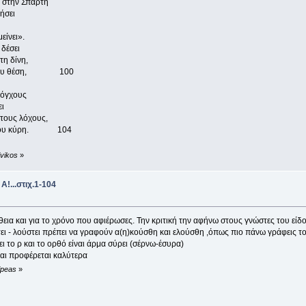
α στην Σπάρτη
ήσει
είνει».
 δέσει
τη δίνη,
πελάγου θέση, 100
ρόγχους
ει
στους λόχους,
του του κύρη. 104
ivikos
»
...στιχ.1-104
ια και για το χρόνο που αφιέρωσες. Την κριτική την αφήνω στους γνώστες του είδο
ει - λούστει πρέπει να γραφούν α(η)κούσθη και ελούσθη ,όπως πιο πάνω γράφεις τ
αι το ορθό είναι άρμα σύρει (σέρνω-έσυρα)
οφέρεται καλύτερα
ipeas
»