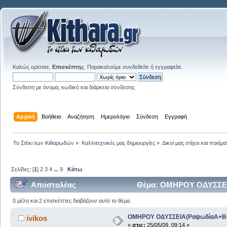
Καλώς ορίσατε,
Επισκέπτης
. Παρακαλούμε
συνδεθείτε
ή
εγγραφείτε
.
Σύνδεση με όνομα, κωδικό και διάρκεια σύνδεσης
Αρχική
Βοήθεια
Αναζήτηση
Ημερολόγιο
Σύνδεση
Εγγραφή
Το Στέκι των Κιθαρωδών
»
Καλλιτεχνικές μας δημιουργίες
»
Δικοί μας στίχοι και ποιήμα
Σελίδες: [
1
]
2
3
4
...
9
Κάτω
Αποστολέας
Θέμα: ΟΜΗΡΟΥ ΟΔΥΣΣΕΙΑ(
0 μέλη και 2 επισκέπτες διαβάζουν αυτό το θέμα.
ΟΜΗΡΟΥ ΟΔΥΣΣΕΙΑ(ΡαψωδίαΑ+Β+Γ)
ivikos
«
στις:
25/05/09, 09:14 »