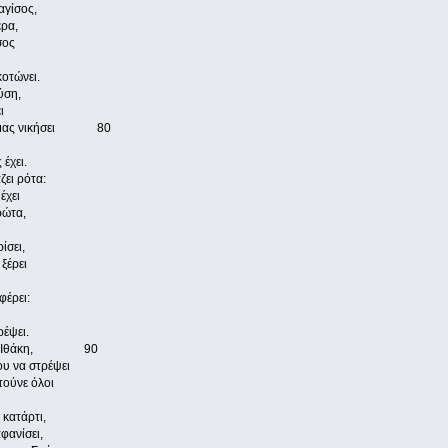
αγίσος,
έρα,
σος
οτώνει.
ύση,
ι
 να μας νικήσει 80
 έχει.
ζει ρότα:
έχει
ρώτα,
ίσει,
ξέρει
φέρει:
έψει.
 στην Ιθάκη, 90
ου να στρέψει
τούνε όλοι
 κατάρτι,
φανίσει,