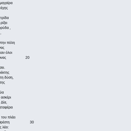
 μαχαίρα
μάχης
ατρίδα
ρίξει
φρύδα ,
,
 στην πόλη
νας
καν όλοι
ο Ποσειδώνας 20
σει.
ρέκτης
στη δύση,
κτης
δύα
 ασκέρι
 Δία,
εταφέρει
 του πλέει
αθί του Ορέστη 30
 λέει: