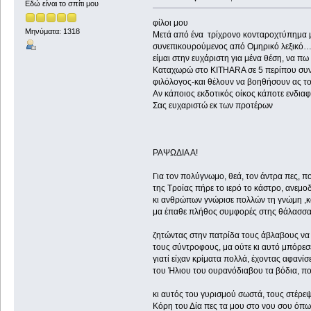
Εδώ είναι το σπίτι μου
φίλοι μου
Μηνύματα: 1318
Μετά από ένα τρίχρονο κονταροχτύπημα 
συνεπικουρούμενος από Ομηρικό λεξικό…
είμαι στην ευχάριστη για μένα θέση, να πω 
Καταχωρώ στο KITHARA σε 5 περίπου συνέ
φιλόλογος-και θέλουν να βοηθήσουν ας 
Αν κάποιος εκδοτικός οίκος κάποτε ενδιαφ
Σας ευχαριστώ εκ των προτέρων
ΡΑΨΩΔΙΑ Α!
Για τον πολύγνωμο, θεά, τον άντρα πες, π
της Τροίας πήρε το ιερό το κάστρο, ανεμο
κι ανθρώπων γνώρισε πολλών τη γνώμη ,κα
μα έπαθε πλήθος συμφορές στης θάλασσα
ζητώντας στην πατρίδα τους άβλαβους να 
τους σύντροφους, μα ούτε κι αυτό μπόρεσε
γιατί είχαν κρίματα πολλά, έχοντας αφανίσε
του Ήλιου του ουρανόδιαβου τα βόδια, πο
κι αυτός του γυρισμού σωστά, τους στέρεψ
Κόρη του Δία πες τα μου στο νου σου