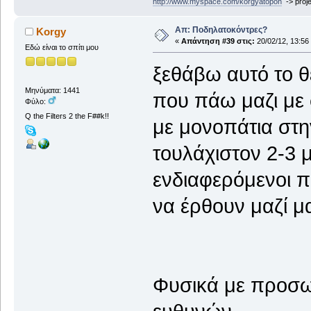
http://www.myspace.com/korgyatopon
-> proje
Απ: Ποδηλατοκόντρες?
Korgy
«
Απάντηση #39 στις:
20/02/12, 13:56
Εδώ είναι το σπίτι μου
ξεθάβω αυτό το θ
Μηνύματα: 1441
που πάω μαζι με
Φύλο:
Q the Filters 2 the F##k!!
με μονοπάτια στ
τουλάχιστον 2-3 
ενδιαφερόμενοι 
να έρθουν μαζί μ
Φυσικά με προσω