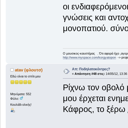
οι ενδιαφερόμενο
γνώσεις και αντο
μονοπατιού. σύνο
Ο μουσικος-καυστήρας . Ότι αφορά ήχο ,αγορ
http://www.myspace.com/korgyatopon
-> proje
Απ: Ποδηλατοκόντρες?
atav (φλουτσ)
«
Απάντηση #48 στις:
14/05/12, 13:36
Εδώ είναι το σπίτι μου
Ρίχνω τον οβολό 
Μηνύματα: 552
μου έρχεται ενημε
Φύλο:
Κουλάδι ολκής!
Κάφρος, το ξέρω