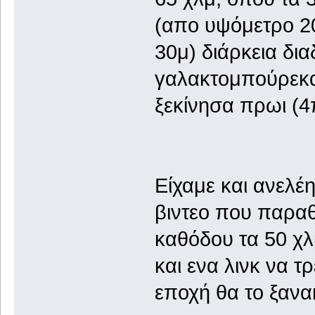
(απο υψόμετρο 20
30μ) διάρκεια δι
γαλακτομπούρεκα
ξεκίνησα πρωι (4π
Είχαμε και ανελέ
βιντεο που παραθ
καθόδου τα 50 χλμ
και ενα λινκ να τ
εποχή θα το ξανα