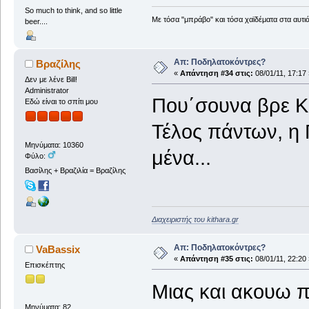
So much to think, and so little
Με τόσα "μπράβο" και τόσα χαϊδέματα στα αυτιά
beer....
Απ: Ποδηλατοκόντρες?
Βραζίλης
«
Απάντηση #34 στις:
08/01/11, 17:17 
Δεν με λένε Bill!
Administrator
Που΄σουνα βρε K
Εδώ είναι το σπίτι μου
Τέλος πάντων, η 
Μηνύματα: 10360
μένα...
Φύλο:
Βασίλης + Βραζιλία = Βραζίλης
Διαχειριστής του kithara.gr
Απ: Ποδηλατοκόντρες?
VaBassix
«
Απάντηση #35 στις:
08/01/11, 22:20 
Επισκέπτης
Μιας και ακουω 
Μηνύματα: 82