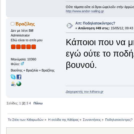
Οὔτε τάματα οὔτε οἱ ἅγιοι ὠφελοῦν στὴν ἀρρώστ
http://www.andor-sailing.gr
Απ: Ποδηλατοκόντρες?
Βραζίλης
«
Απάντηση #49 στις:
15/05/12, 09:43
Δεν με λένε Bill!
Administrator
Κάποιοι που να μ
Εδώ είναι το σπίτι μου
εγώ ούτε το ποδή
Μηνύματα: 10360
βουνού.
Φύλο:
Βασίλης + Βραζιλία = Βραζίλης
Διαχειριστής του kithara.gr
Σελίδες:
1
[
2
]
3
4
Πάνω
Το Στέκι των Κιθαρωδών
»
Η σελίδα της Κιθάρας
»
Συναντήσεις
»
Ποδηλατοκόντρες?