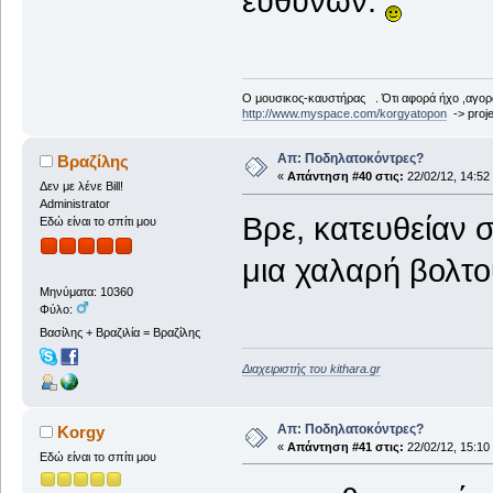
ευθυνών.
Ο μουσικος-καυστήρας . Ότι αφορά ήχο ,αγορ
http://www.myspace.com/korgyatopon
-> proje
Απ: Ποδηλατοκόντρες?
Βραζίλης
«
Απάντηση #40 στις:
22/02/12, 14:52
Δεν με λένε Bill!
Administrator
Βρε, κατευθείαν
Εδώ είναι το σπίτι μου
μια χαλαρή βολτο
Μηνύματα: 10360
Φύλο:
Βασίλης + Βραζιλία = Βραζίλης
Διαχειριστής του kithara.gr
Απ: Ποδηλατοκόντρες?
Korgy
«
Απάντηση #41 στις:
22/02/12, 15:10
Εδώ είναι το σπίτι μου