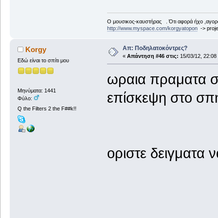
Ο μουσικος-καυστήρας . Ότι αφορά ήχο ,αγορ
http://www.myspace.com/korgyatopon
-> proje
Απ: Ποδηλατοκόντρες?
Korgy
«
Απάντηση #46 στις:
15/03/12, 22:08
Εδώ είναι το σπίτι μου
ωραια πραματα σ
Μηνύματα: 1441
επίσκεψη στο σπ
Φύλο:
Q the Filters 2 the F##k!!
οριστε δειγματα ν