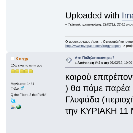
Uploaded with
Im
«
Τελευταία τροποποίηση: 22/02/12, 22:41 από 
Ο μουσικος-καυστήρας . Ότι αφορά ήχο ,αγορ
http://www.myspace.com/korgyatopon
-> proje
Απ: Ποδηλατοκόντρες?
Korgy
«
Απάντηση #42 στις:
07/03/12, 10:00
Εδώ είναι το σπίτι μου
καιρού επιτρέπο
Μηνύματα: 1441
) θα πάμε παρέα 
Φύλο:
Q the Filters 2 the F##k!!
Γλυφάδα (περιοχή
την ΚΥΡΙΑΚΗ 11 