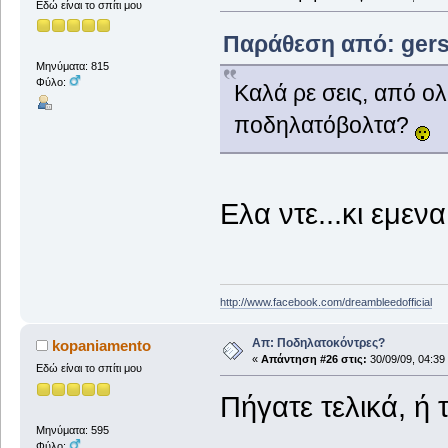
Εδώ είναι το σπίτι μου
Παράθεση από: gers 
Μηνύματα: 815
Φύλο:
Καλά ρε σεις, από ο
ποδηλατόβολτα?
Eλα ντε...κι εμε
http://www.facebook.com/dreambleedofficial
Απ: Ποδηλατοκόντρες?
kopaniamento
«
Απάντηση #26 στις:
30/09/09, 04:39
Εδώ είναι το σπίτι μου
Πήγατε τελικά, ή
Μηνύματα: 595
Φύλο: