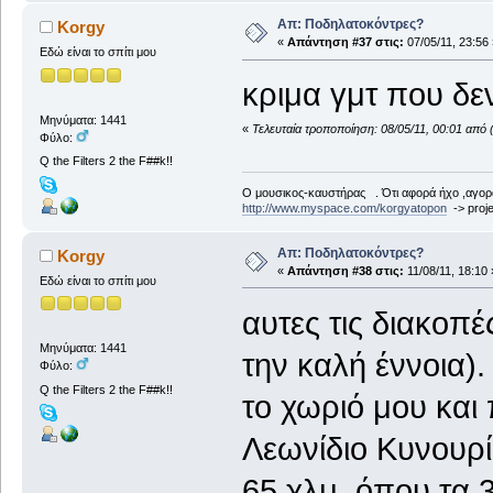
Απ: Ποδηλατοκόντρες?
Korgy
«
Απάντηση #37 στις:
07/05/11, 23:56 
Εδώ είναι το σπίτι μου
κριμα γμτ που δε
Μηνύματα: 1441
«
Τελευταία τροποποίηση: 08/05/11, 00:01 από 
Φύλο:
Q the Filters 2 the F##k!!
Ο μουσικος-καυστήρας . Ότι αφορά ήχο ,αγορ
http://www.myspace.com/korgyatopon
-> proje
Απ: Ποδηλατοκόντρες?
Korgy
«
Απάντηση #38 στις:
11/08/11, 18:10 
Εδώ είναι το σπίτι μου
αυτες τις διακοπέ
Μηνύματα: 1441
την καλή έννοια)
Φύλο:
Q the Filters 2 the F##k!!
το χωριό μου και
Λεωνίδιο Κυνουρί
65 χλμ, όπου τα 