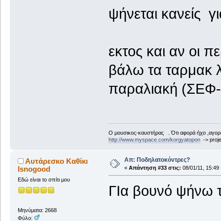
ψήνεται κανείς 
εκτος και αν οι π
βάλω τα ταρμακ λ
παραλιακή (ΣΕΦ-Β
Ο μουσικος-καυστήρας . Ότι αφορά ήχο ,αγορ
http://www.myspace.com/korgyatopon
-> proje
Απ: Ποδηλατοκόντρες?
Αυτάρεσκο Καθίκι
Isnogood
«
Απάντηση #33 στις:
08/01/11, 15:49 
Εδώ είναι το σπίτι μου
ΓΙα βουνό ψήνω τ
Μηνύματα: 2668
Φύλο: