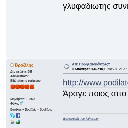
γλυφαδιωτης συνη
Απ: Ποδηλατοκόντρες?
Βραζίλης
«
Απάντηση #36 στις:
07/05/11, 21:37 
Δεν με λένε Bill!
Administrator
http://www.podil
Εδώ είναι το σπίτι μου
Άραγε ποιος απο μ
Μηνύματα: 10360
Φύλο:
Βασίλης + Βραζιλία = Βραζίλης
Διαχειριστής του kithara.gr