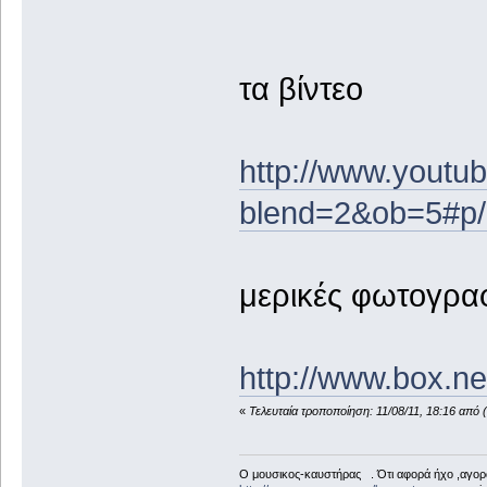
τα βίντεο
http://www.youtu
blend=2&ob=5#p
μερικές φωτογρα
http://www.box.n
«
Τελευταία τροποποίηση: 11/08/11, 18:16 από 
Ο μουσικος-καυστήρας . Ότι αφορά ήχο ,αγορ