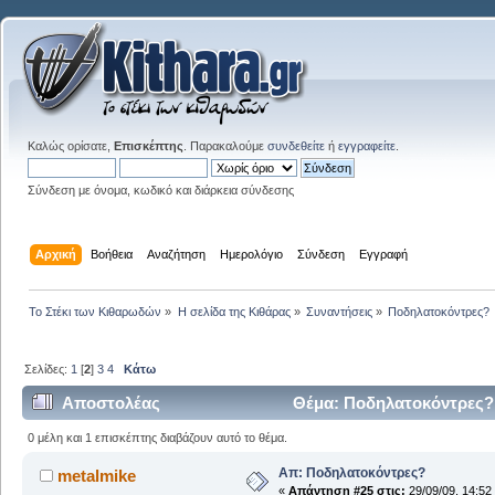
Καλώς ορίσατε,
Επισκέπτης
. Παρακαλούμε
συνδεθείτε
ή
εγγραφείτε
.
Σύνδεση με όνομα, κωδικό και διάρκεια σύνδεσης
Αρχική
Βοήθεια
Αναζήτηση
Ημερολόγιο
Σύνδεση
Εγγραφή
Το Στέκι των Κιθαρωδών
»
Η σελίδα της Κιθάρας
»
Συναντήσεις
»
Ποδηλατοκόντρες?
Σελίδες:
1
[
2
]
3
4
Κάτω
Αποστολέας
Θέμα: Ποδηλατοκόντρες?
0 μέλη και 1 επισκέπτης διαβάζουν αυτό το θέμα.
Απ: Ποδηλατοκόντρες?
metalmike
«
Απάντηση #25 στις:
29/09/09, 14:52