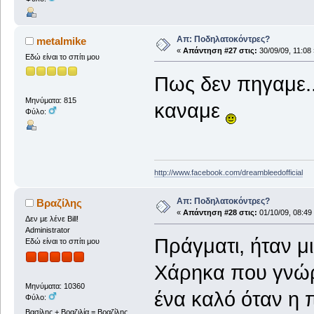
Απ: Ποδηλατοκόντρες?
metalmike
«
Απάντηση #27 στις:
30/09/09, 11:08 
Εδώ είναι το σπίτι μου
Πως δεν πηγαμε..
Μηνύματα: 815
καναμε
Φύλο:
http://www.facebook.com/dreambleedofficial
Απ: Ποδηλατοκόντρες?
Βραζίλης
«
Απάντηση #28 στις:
01/10/09, 08:49
Δεν με λένε Bill!
Administrator
Πράγματι, ήταν μ
Εδώ είναι το σπίτι μου
Χάρηκα που γνώρι
Μηνύματα: 10360
ένα καλό όταν η π
Φύλο:
Βασίλης + Βραζιλία = Βραζίλης