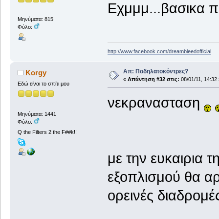
Εχμμμ...βασικα π
Μηνύματα: 815
Φύλο:
http://www.facebook.com/dreambleedofficial
Απ: Ποδηλατοκόντρες?
Korgy
«
Απάντηση #32 στις:
08/01/11, 14:32 
Εδώ είναι το σπίτι μου
νεκρανασταση
Μηνύματα: 1441
Φύλο:
Q the Filters 2 the F##k!!
με την ευκαιρια 
εξοπλισμού θα α
ορεινές διαδρομέ