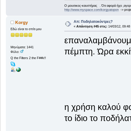
Ο μουσικος-καυστήρας . Ότι αφορά ήχο ,αγορ
http://www.myspace.com/korgyatopon
-> proje
Απ: Ποδηλατοκόντρες?
Korgy
«
Απάντηση #45 στις:
14/03/12, 09:48
Εδώ είναι το σπίτι μου
επαναλαμβάνουμε
Μηνύματα: 1441
πέμπτη. Ώρα εκκί
Φύλο:
Q the Filters 2 the F##k!!
η χρήση καλού φα
το ίδιο το ποδήλ