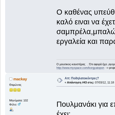
Ο καθένας υπεύθυ
καλό ειναι να έχε
σαμπρέλα,μπαλώμ
εργαλεία και πα
Ο μουσικος-καυστήρας . Ότι αφορά ήχο ,αγορ
http://www.myspace.com/korgyatopon
-> proje
Απ: Ποδηλατοκόντρες?
mackay
«
Απάντηση #43 στις:
07/03/12, 11:18 
Θαμώνας
Μηνύματα: 102
Πουλμανάκι για 
Φύλο:
έχει;