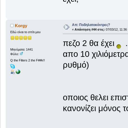
Απ: Ποδηλατοκόντρες?
Korgy
«
Απάντηση #44 στις:
07/03/12, 11:36 
Εδώ είναι το σπίτι μου
πεζο 2 θα έχει
.
Μηνύματα: 1441
απο 10 χιλιόμετρ
Φύλο:
Q the Filters 2 the F##k!!
ρυθμό)
οποιος θελει επι
κανονίζει μόνος τ