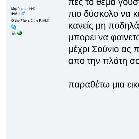
πες το θεμα γούσ
Μηνύματα: 1441
πιο δύσκολο να κ
Φύλο:
Q the Filters 2 the F##k!!
κανείς μη ποδηλά
μπορει να φαινετ
μέχρι Σούνιο ας 
απο την πλάτη σο
παραθέτω μια εικ