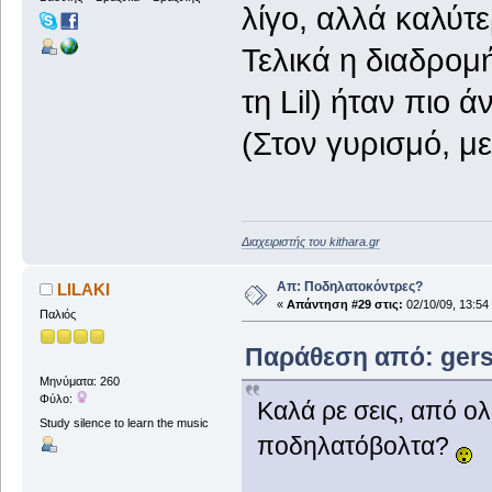
λίγο, αλλά καλύτ
Τελικά η διαδρομ
τη Lil) ήταν πιο ά
(Στον γυρισμό, με
Διαχειριστής του kithara.gr
Απ: Ποδηλατοκόντρες?
LILAKI
«
Απάντηση #29 στις:
02/10/09, 13:54
Παλιός
Παράθεση από: gers 
Μηνύματα: 260
Φύλο:
Καλά ρε σεις, από ο
Study silence to learn the music
ποδηλατόβολτα?