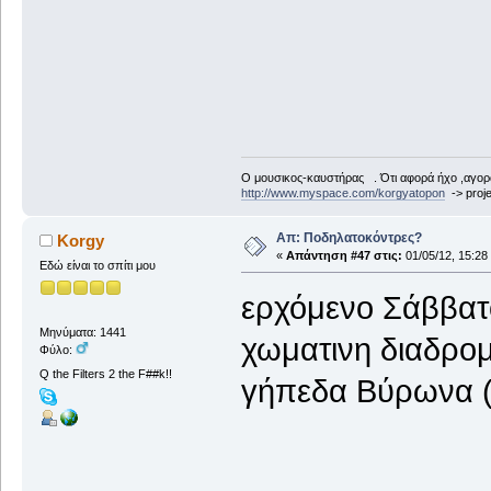
Ο μουσικος-καυστήρας . Ότι αφορά ήχο ,αγορ
http://www.myspace.com/korgyatopon
-> proje
Απ: Ποδηλατοκόντρες?
Korgy
«
Απάντηση #47 στις:
01/05/12, 15:28
Εδώ είναι το σπίτι μου
ερχόμενο Σάββατ
Μηνύματα: 1441
χωματινη διαδρο
Φύλο:
Q the Filters 2 the F##k!!
γήπεδα Βύρωνα (π