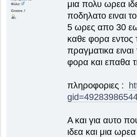
μια πολυ ωρεα ιδ
Φύλο:
Groove..!
ποδηλατο ειναι τ
5 ωρες απο 30 εω
καθε φορα εντος 
πραγματικα ειναι
φορα και επαθα τ
πληροφοριες :
h
gid=49283986544
A και για αυτο πο
ιδεα και μια ωρεα