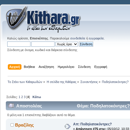
Καλώς ορίσατε,
Επισκέπτης
. Παρακαλούμε
συνδεθείτε
ή
εγγραφείτε
.
Σύνδεση με όνομα, κωδικό και διάρκεια σύνδεσης
Αρχική
Βοήθεια
Αναζήτηση
Ημερολόγιο
Σύνδεση
Εγγραφή
Το Στέκι των Κιθαρωδών
»
Η σελίδα της Κιθάρας
»
Συναντήσεις
»
Ποδηλατοκόντρες?
Σελίδες:
1
2
3
[
4
]
Κάτω
Αποστολέας
Θέμα: Ποδηλατοκόντρες?
0 μέλη και 1 επισκέπτης διαβάζουν αυτό το θέμα.
Απ: Ποδηλατοκόντρες?
Βραζίλης
«
Απάντηση #75 στις:
05/10/12, 10:33