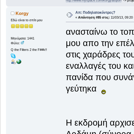
http://www.myspace.com/korgyatopon
-> proje
Απ: Ποδηλατοκόντρες?
Korgy
«
Απάντηση #85 στις:
11/03/13, 09:20 
Εδώ είναι το σπίτι μου
ανασταίνω το τοπ
Μηνύματα: 1441
μου απο την επέλ
Φύλο:
Q the Filters 2 the F##k!!
στις χαράδρες το
εναλλαγές του και
πανίδα που συνά
γεύτηκα
Η εκδρομή αρχισε
Αρδάμη (σύνορα Λ