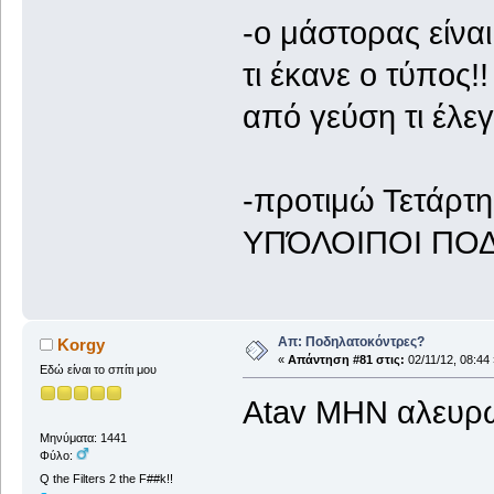
-ο μάστορας είνα
τι έκανε ο τύπος!!
από γεύση τι έλε
-προτιμώ Τετάρτη
ΥΠΌΛΟΙΠΟΙ ΠΟΔ
Απ: Ποδηλατοκόντρες?
Korgy
«
Απάντηση #81 στις:
02/11/12, 08:44 
Εδώ είναι το σπίτι μου
Αtav ΜΗΝ αλευρώ
Μηνύματα: 1441
Φύλο:
Q the Filters 2 the F##k!!