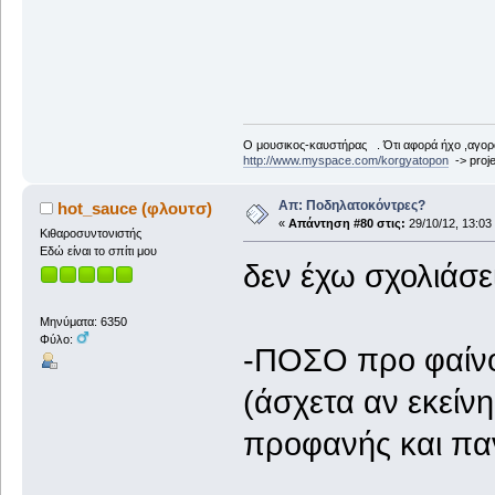
Ο μουσικος-καυστήρας . Ότι αφορά ήχο ,αγορ
http://www.myspace.com/korgyatopon
-> proje
Απ: Ποδηλατοκόντρες?
hot_sauce (φλουτσ)
«
Απάντηση #80 στις:
29/10/12, 13:03
Κιθαροσυντονιστής
Εδώ είναι το σπίτι μου
δεν έχω σχολιάσει
Μηνύματα: 6350
Φύλο:
-ΠΟΣΟ προ φαίνομ
(άσχετα αν εκείνη
προφανής και πα