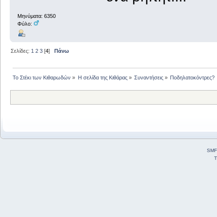
Μηνύματα: 6350
Φύλο:
Σελίδες:
1
2
3
[
4
]
Πάνω
Το Στέκι των Κιθαρωδών
»
Η σελίδα της Κιθάρας
»
Συναντήσεις
»
Ποδηλατοκόντρες?
SMF
T