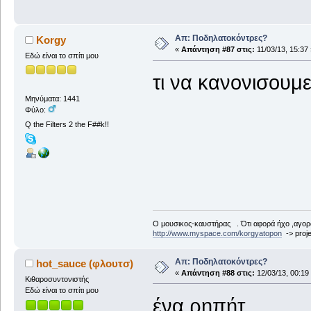
Απ: Ποδηλατοκόντρες?
Korgy
«
Απάντηση #87 στις:
11/03/13, 15:37 
Εδώ είναι το σπίτι μου
τι να κανονισουμ
Μηνύματα: 1441
Φύλο:
Q the Filters 2 the F##k!!
Ο μουσικος-καυστήρας . Ότι αφορά ήχο ,αγορ
http://www.myspace.com/korgyatopon
-> proje
Απ: Ποδηλατοκόντρες?
hot_sauce (φλουτσ)
«
Απάντηση #88 στις:
12/03/13, 00:19
Κιθαροσυντονιστής
Εδώ είναι το σπίτι μου
ένα ρηπήτ....