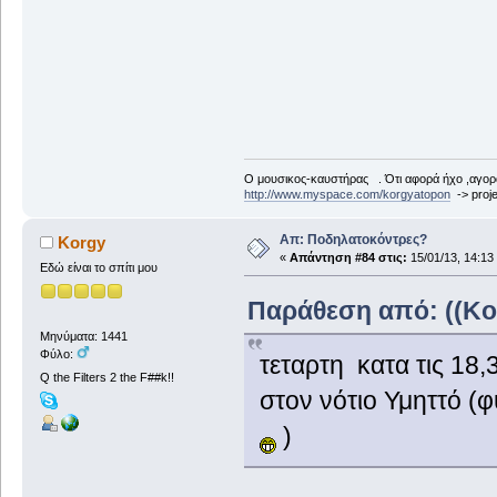
Ο μουσικος-καυστήρας . Ότι αφορά ήχο ,αγορ
http://www.myspace.com/korgyatopon
-> proje
Απ: Ποδηλατοκόντρες?
Korgy
«
Απάντηση #84 στις:
15/01/13, 14:13
Εδώ είναι το σπίτι μου
Παράθεση από: ((Korg
Μηνύματα: 1441
Φύλο:
τεταρτη κατα τις 1
Q the Filters 2 the F##k!!
στον νότιο Υμηττό (
)