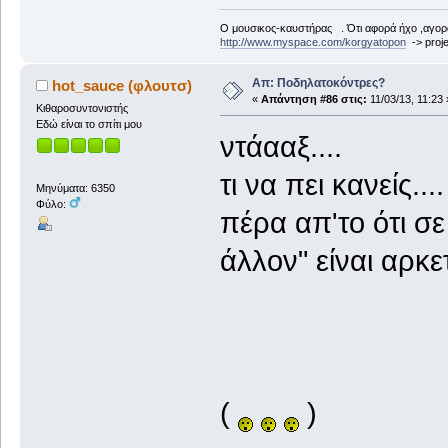
Ο μουσικος-καυστήρας . Ότι αφορά ήχο ,αγορ
http://www.myspace.com/korgyatopon
-> proje
Απ: Ποδηλατοκόντρες?
hot_sauce (φλουτσ)
«
Απάντηση #86 στις:
11/03/13, 11:23 
Κιθαροσυντονιστής
Εδώ είναι το σπίτι μου
ντάααξ....
τι να πει κανείς....
Μηνύματα: 6350
Φύλο:
πέρα απ'το ότι σε
άλλον" είναι αρκετ
(
)