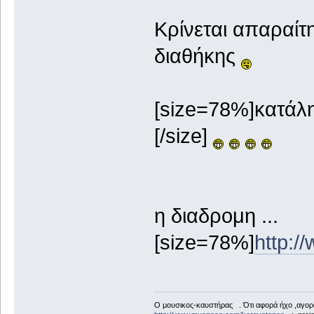
Κρίνεται απαραίτ
διαθήκης
[size=78%]κατάλη
[/size]
η διαδρομη ...
[size=78%]
http:
Ο μουσικος-καυστήρας . Ότι αφορά ήχο ,αγορ