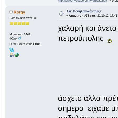
http://www.myspace.com/korgyatopon
-> proje
Απ: Ποδηλατοκόντρες?
Korgy
«
Απάντηση #78 στις:
21/10/12, 17:41
Εδώ είναι το σπίτι μου
χαλαρή και άνετα
Μηνύματα: 1441
πετρούπολης
Φύλο:
Q the Filters 2 the F##k!!
άσχετο αλλα πρέπ
σημερα ειχαμε μ