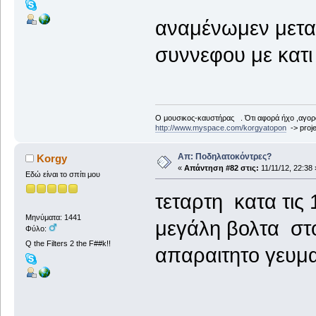
αναμένωμεν μετα 
συννεφου με κατ
Ο μουσικος-καυστήρας . Ότι αφορά ήχο ,αγορ
http://www.myspace.com/korgyatopon
-> proje
Απ: Ποδηλατοκόντρες?
Korgy
«
Απάντηση #82 στις:
11/11/12, 22:38 
Εδώ είναι το σπίτι μου
τεταρτη κατα τι
Μηνύματα: 1441
μεγάλη βολτα στο
Φύλο:
Q the Filters 2 the F##k!!
απαραιτητο γευ