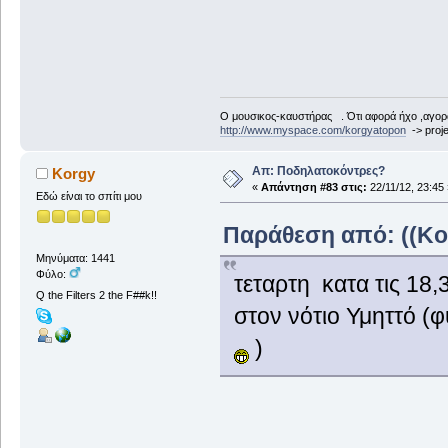
Ο μουσικος-καυστήρας . Ότι αφορά ήχο ,αγορ
http://www.myspace.com/korgyatopon
-> proje
Απ: Ποδηλατοκόντρες?
Korgy
«
Απάντηση #83 στις:
22/11/12, 23:45 
Εδώ είναι το σπίτι μου
Παράθεση από: ((Korg
Μηνύματα: 1441
Φύλο:
τεταρτη κατα τις 1
Q the Filters 2 the F##k!!
στον νότιο Υμηττό (
)