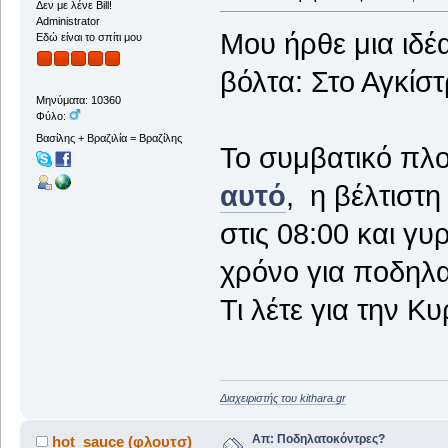
Δεν με λένε Bill!
Administrator
Μου ήρθε μια ιδέ
Εδώ είναι το σπίτι μου
βόλτα: Στο Αγκίστ
Μηνύματα: 10360
Φύλο:
Βασίλης + Βραζιλία = Βραζίλης
Το συμβατικό πλ
αυτό
, η βέλτιστη
στις 08:00 και γυ
χρόνο για ποδηλατ
Τι λέτε για την Κ
Διαχειριστής του kithara.gr
Απ: Ποδηλατοκόντρες?
hot_sauce (φλουτσ)