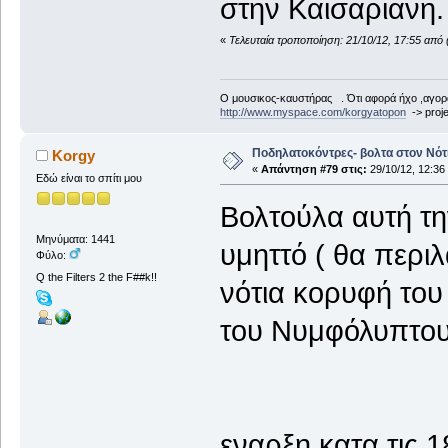
στην Καισαριανη
«
Τελευταία τροποποίηση: 21/10/12, 17:55 από 
Ο μουσικος-καυστήρας . Ότι αφορά ήχο ,αγορ
http://www.myspace.com/korgyatopon
-> proje
Ποδηλατοκόντρες- βολτα στον Νότ
Korgy
«
Απάντηση #79 στις:
29/10/12, 12:36
Εδώ είναι το σπίτι μου
Βολτούλα αυτή τη
Μηνύματα: 1441
υμηττό ( θα περι
Φύλο:
Q the Filters 2 the F##k!!
νότια κορυφή του
του Νυμφόλυπτου
εναρξη κατα τις 1