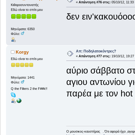
«
Απάντηση #76 στις:
05/10/12, 11:33 
Κιθαροσυντονιστής
Εδώ είναι το σπίτι μου
δεν ειν'κακουόοο
Μηνύματα: 6350
Φύλο:
Απ: Ποδηλατοκόντρες?
Korgy
«
Απάντηση #77 στις:
19/10/12, 19:27
Εδώ είναι το σπίτι μου
αύριο σάββατο στ
Μηνύματα: 1441
αγιου αντωνίου γι
Φύλο:
Q the Filters 2 the F##k!!
παρέα με τον hot 
Ο μουσικος-καυστήρας . Ότι αφορά ήχο ,αγορ