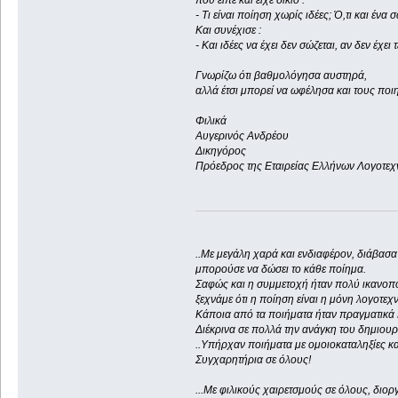
που είπε και είχε δίκιο :
- Τι είναι ποίηση χωρίς ιδέες; Ό,τι και έν
Και συνέχισε :
- Και ιδέες να έχει δεν σώζεται, αν δεν έχει τεχνικ
Γνωρίζω ότι βαθμολόγησα αυστηρά,
αλλά έτσι μπορεί να ωφέλησα και τους ποιη
Φιλικά
Αυγερινός Ανδρέου
Δικηγόρος
Πρόεδρος της Εταιρείας Ελλήνων Λογοτε
..Με μεγάλη χαρά και ενδιαφέρον, διάβασα 
μπορούσε να δώσει το κάθε ποίημα.
Σαφώς και η συμμετοχή ήταν πολύ ικανοπο
ξεχνάμε ότι η ποίηση είναι η μόνη λογοτεχ
Κάποια από τα ποιήματα ήταν πραγματικά 
Διέκρινα σε πολλά την ανάγκη του δημιουργο
..Υπήρχαν ποιήματα με ομοιοκαταληξίες κα
Συγχαρητήρια σε όλους!
...Με φιλικούς χαιρετσμούς σε όλους, διο