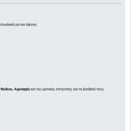
τυπωσιακή μα και άψογη.
, Neikos, Aganippi
) και της κριτικής επιτροπής για τη βοήθειά τους.