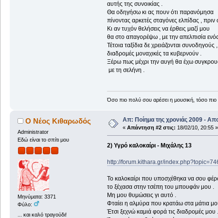
αυτής της συνοικίας .
Θα οδηγήσω κι ας πουν ότι παρανόμησα
πίνοντας αρκετές σταγόνες ελπίδας , πριν
Κι αν τυχόν θελήσεις να έρθεις μαζί μου
θα στο απαγορέψω , με την απελπισία ενός
Τέτοια ταξίδια δε χρειάζονται συνοδηγούς ,
διαδρομές μοναχικές τα κυβερνούν .
Ξέρω πως μέχρι την αυγή θα έχω συγκρου
με τη σελήνη .
Όσο πιο πολύ σου αρέσει η μουσική, τόσο πιο 
Απ: Ποίημα της χρονιάς 2009 - Απ
Ο Νέος Κιθαρωδός
«
Απάντηση #2 στις:
18/02/10, 20:55 »
Administrator
Εδώ είναι το σπίτι μου
2) Υγρό καλοκαίρι - Μιχάλης 13
http://forum.kithara.gr/index.php?topic=7
Το καλοκαίρι που υποσχέθηκα να σου φέ
το ξέχασα στην τσέπη του μπουφάν μου .
Μη μου θυμώσεις γι αυτό .
Μηνύματα: 3371
Φταίει η αλμύρα που κρατάω στα μάτια μο
Φύλο:
Έτσι ξεχνώ καμιά φορά τις διαδρομές μου 
... και καλό τραγούδι!