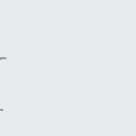
 .
μου .
.
ω .