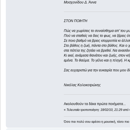
Μοσχονίδου Δ. Άννα
ΣΤΟΝ ΠΟΙΗΤΗ
Πώς να χωρίσεις το συναίσθημα απ’ του μυ
Πού να σταθείς να δεις το φως, να ξέρεις ότ
Σε ποιο βαθμό να βρεις ισορροπία κι άλλοθ
Στο βάθος η ζωή, πάντα στο βάθος. Και ο 
στα πέπλα της ζητάει να βρεθεί. Να ανασάν
Κι εκεί, ανάμεσα θανάτου και ζωής, στον κή
εμένα. Το θαύμα. Το γέλιο και η πληγή. Η 
Σας ευχαριστώ για την ευκαιρία που μου δ
Νικόλας Κολοκοτρώνης
Ακολουθούν τα δέκα πρώτα ποιήματα...
«
Τελευταία τροποποίηση: 18/02/10, 21:29 απ
Όσο πιο πολύ σου αρέσει η μουσική, τόσο πιο 