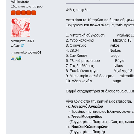
Administrator
Εδώ είναι το σπίτι μου
Φίλες και φίλοι
Αυτά είναι τα 10 πρώτα ποιήματα σύμφωνα 
Ξεχώρισαν και πολλά άλλα μα, "Αιέν Αριστ
1. Μετωπική σύγκρουση Μιχάλης 
2. Υγρό καλοκαίρι Μιχάλης 1
Μηνύματα: 3371
3. Ο κανένας ivikos
Φύλο:
4. 28.04 Neikos
... και καλό τραγούδι!
5. Σαν Xουάν augo
6. Γλυκιά μητέρα μου Βάγι
7. Στις διαθλάσεις iviko
8. Εκτελούνται έργα Μιχάλης 
9. Μια ιστορία παλιά όσο εμείς rakend
10. Άδειο κοχύλι augo
Θερμά συγχαρητήρια σε όλους τους συμμετ
Λίγα λόγια από την κριτική μας επιτροπή.
- κ.
Αυγερινό Ανδρέου
(Πρόεδρο της Εταιρίας Ελλήνων λογοτε
- κ.
Άννα Μοσχονίδου
(Συγγραφέα – Ποιήτρια, μέλος της ένωσ
- κ.
Νικόλα Κολοκοτρώνη
(Συγγραφέα – Ποιητή)