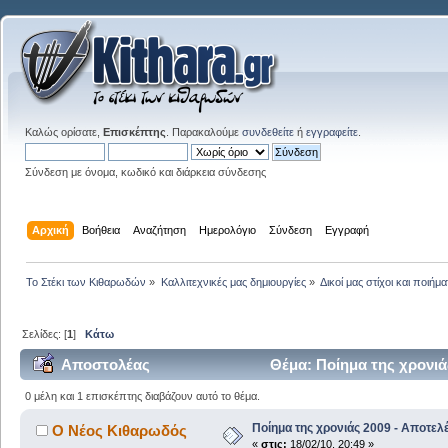
Καλώς ορίσατε,
Επισκέπτης
. Παρακαλούμε
συνδεθείτε
ή
εγγραφείτε
.
Σύνδεση με όνομα, κωδικό και διάρκεια σύνδεσης
Αρχική
Βοήθεια
Αναζήτηση
Ημερολόγιο
Σύνδεση
Εγγραφή
Το Στέκι των Κιθαρωδών
»
Καλλιτεχνικές μας δημιουργίες
»
Δικοί μας στίχοι και ποιήμα
Σελίδες: [
1
]
Κάτω
Αποστολέας
Θέμα: Ποίημα της χρονιά
0 μέλη και 1 επισκέπτης διαβάζουν αυτό το θέμα.
Ποίημα της χρονιάς 2009 - Αποτελ
Ο Νέος Κιθαρωδός
«
στις:
18/02/10, 20:49 »