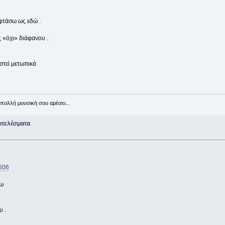
 φτάσω ως εδώ .
 «όχι» διάφανου .
στεί μετωπικά
πολλή μουσική σου αρέσει...
οτελέσματα
4606
ρω
υ .
.