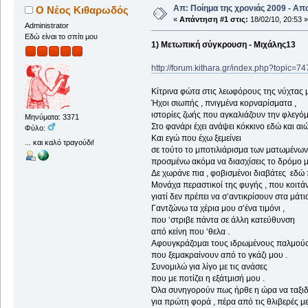
Απ: Ποίημα της χρονιάς 2009 - Απ
Ο Νέος Κιθαρωδός
«
Απάντηση #1 στις:
18/02/10, 20:53 »
Administrator
Εδώ είναι το σπίτι μου
1) Μετωπική σύγκρουση - Μιχάλης13
http://forum.kithara.gr/index.php?topic=7
Κίτρινα φώτα στις λεωφόρους της νύχτας μ
Ήχοι σιωπής , πνιγμένα κορναρίσματα ,
ιστορίες ζωής που αγκαλιάζουν την φλεγό
Μηνύματα: 3371
Στο φανάρι έχει ανάψει κόκκινο εδώ και αιώ
Φύλο:
Και εγώ που έχω ξεμείνει
... και καλό τραγούδι!
σε τούτο το μποτιλιάρισμα των ματωμένων
προσμένω ακόμα να διασχίσεις το δρόμο μ
Δε χωράνε πια , φοβισμένοι διαβάτες εδώ 
Μονάχα περαστικοί της φυγής , που κοιτά
γιατί δεν πρέπει να σ’αντικρίσουν στα μάτια
Γαντζώνω τα χέρια μου σ’ένα τιμόνι ,
που ‘στριβε πάντα σε άλλη κατεύθυνση
από κείνη που ‘θελα .
Αφουγκράζομαι τους ιδρωμένους παλμού
που ξεμακραίνουν από το γκάζι μου .
Συνομιλώ για λίγο με τις ανάσες
που με ποτίζει η εξάτμισή μου .
Όλα συνηγορούν πως ήρθε η ώρα να ταξι
για πρώτη φορά , πέρα από τις θλιβερές μ