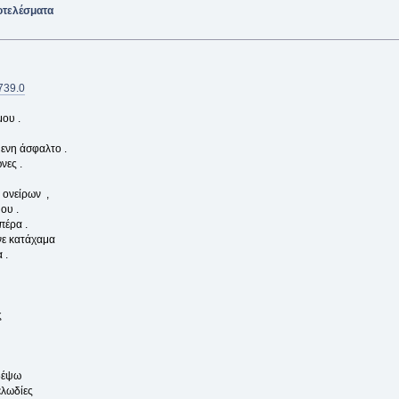
οτελέσματα
4739.0
ου .
μενη άσφαλτο .
νες .
 ονείρων ,
ου .
πέρα .
νε κατάχαμα
 .
ς
δέψω
ελωδίες