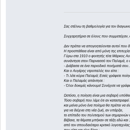
Σας στέλνω τη βαθμολογία για τον διαγων
Συγχαρητήρια σε όλους που συμμετείχαν,
Δεν πρέπει να απογοητεύονται αυτοί που δ
Η προσπάθεια είναι από μόνη της επιτυχία
Γύρω στα 1910 ο φοιτητής τότε Μάρκος Α
συνάντησε στον Παρνασσό τον Παλαμά, ο ο
- Διάβασα σε ένα περιοδικό ποιήματά σου...
Και ο Αυγέρης ντροπαλός του είπε :
- Τι λέτε κύριε Παλαμά; Εσείς γράφετε ποί
Και ο Παλαμάς απάντησε :
- Όλοι δοκιμές κάνουμε! Συνέχισε να γράφεις
Ωστόσο, η ποίηση είναι μια σοβαρή υπόθε
Τόσο σοβαρή που λέμε ότι αν καταστραφεί 
και μείνει μόνο ένα ποίημα θα πρέπει να είν
για να δείχνει στη νέα ζωή, αν υπάρξει,
το επίπεδο του πολιτισμού των σημερινώ
Βέβαια, τα θέματα μπήκαν σε τάξη εδώ και
από τον σπουδαιότερο κριτικό λογοτεχνία