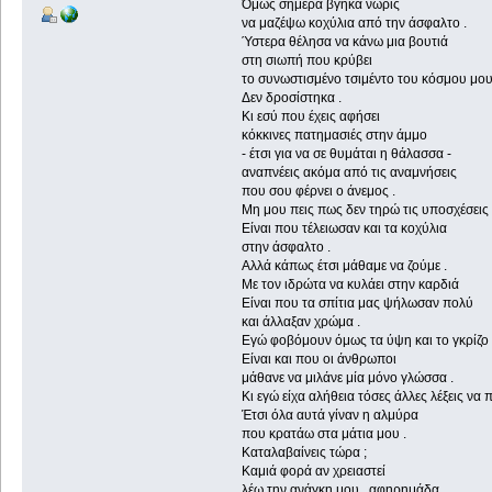
Όμως σήμερα βγήκα νωρίς
να μαζέψω κοχύλια από την άσφαλτο .
Ύστερα θέλησα να κάνω μια βουτιά
στη σιωπή που κρύβει
το συνωστισμένο τσιμέντο του κόσμου μου
Δεν δροσίστηκα .
Κι εσύ που έχεις αφήσει
κόκκινες πατημασιές στην άμμο
- έτσι για να σε θυμάται η θάλασσα -
αναπνέεις ακόμα από τις αναμνήσεις
που σου φέρνει ο άνεμος .
Μη μου πεις πως δεν τηρώ τις υποσχέσεις 
Είναι που τέλειωσαν και τα κοχύλια
στην άσφαλτο .
Αλλά κάπως έτσι μάθαμε να ζούμε .
Με τον ιδρώτα να κυλάει στην καρδιά
Είναι που τα σπίτια μας ψήλωσαν πολύ
και άλλαξαν χρώμα .
Εγώ φοβόμουν όμως τα ύψη και το γκρίζο 
Είναι και που οι άνθρωποι
μάθανε να μιλάνε μία μόνο γλώσσα .
Κι εγώ είχα αλήθεια τόσες άλλες λέξεις να π
Έτσι όλα αυτά γίναν η αλμύρα
που κρατάω στα μάτια μου .
Καταλαβαίνεις τώρα ;
Καμιά φορά αν χρειαστεί
λέω την ανάγκη μου , αφηρημάδα .