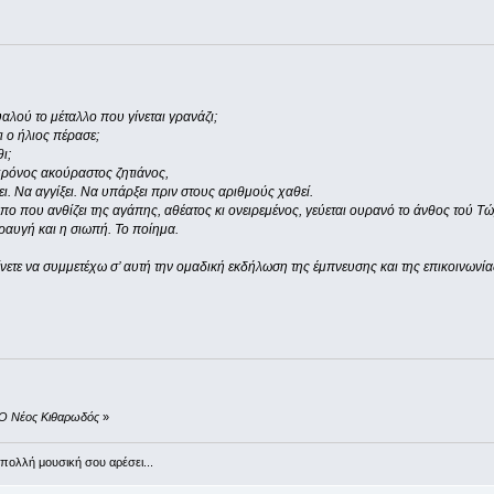
αλού το μέταλλο που γίνεται γρανάζι;
ι ο ήλιος πέρασε;
ι;
χρόνος ακούραστος ζητιάνος,
ει. Να αγγίξει. Να υπάρξει πριν στους αριθμούς χαθεί.
πο που ανθίζει της αγάπης, αθέατος κι ονειρεμένος, γεύεται ουρανό το άνθος τού Τώρ
κραυγή και η σιωπή. Το ποίημα.
ίνετε να συμμετέχω σ’ αυτή την ομαδική εκδήλωση της έμπνευσης και της επικοινωνία
ό Ο Νέος Κιθαρωδός
»
πολλή μουσική σου αρέσει...