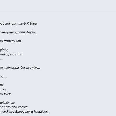
ισμό ποίησης των Φ.Κιθάρα.
 ανεξαρτήτως βαθμολογίας.
εν πέτυχαν κάτι.
.
υγέρης
ποίος του είπε :
...
ηση, εγώ απλώς δοκιμές κάνω.
......
ση.
η γη
αι τέλειο
ν ανθρώπων.
 170 περίπου χρόνια
ς, τον Ρώσο Βησσαρίωνα Μπιελίνσκι