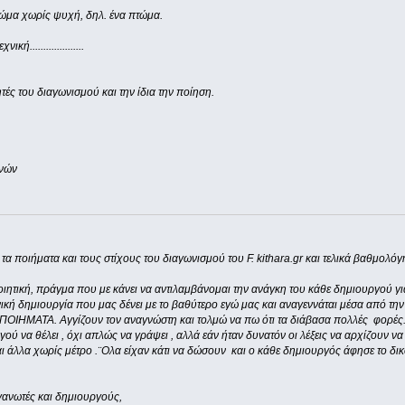
α σώμα χωρίς ψυχή, δηλ. ένα πτώμα.
ή....................
τές του διαγωνισμού και την ίδια την ποίηση.
χνών
τα ποιήματα και τους στίχους του διαγωνισμού του F. kithara.gr και τελικά βαθμολόγ
ιητική, πράγμα που με κάνει να αντιλαμβάνομαι την ανάγκη του κάθε δημιουργού γ
νική δημιουργία που μας δένει με το βαθύτερο εγώ μας και αναγεννάται μέσα από την
ΠΟΙΗΜΑΤΑ. Αγγίζουν τον αναγνώστη και τολμώ να πω ότι τα διάβασα πολλές φορές
ύ να θέλει , όχι απλώς να γράψει , αλλά εάν ήταν δυνατόν οι λέξεις να αρχίζουν να π
ι άλλα χωρίς μέτρο .¨Ολα είχαν κάτι να δώσουν και ο κάθε δημιουργός άφησε το δικό
ργανωτές και δημιουργούς,