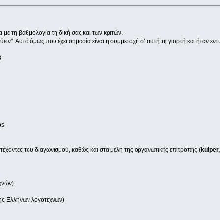
με τη βαθμολογία τη δική σας και των κριτών.
εύειν" Αυτό όμως που έχει σημασία είναι η συμμετοχή σ’ αυτή τη γιορτή και ήταν εν
13
3
α
s
13
itos
έχοντες του διαγωνισμού, καθώς και στα μέλη της οργανωτικής επιτροπής (
kuiper
χνών)
ης Ελλήνων λογοτεχνών)