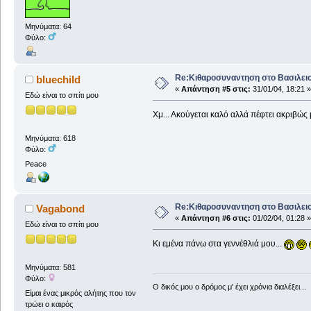
Μηνύματα: 64
Φύλο:
Re:Κιθαροσυναντηση στο Βασιλειο
bluechild
«
Απάντηση #5 στις:
31/01/04, 18:21 »
Εδώ είναι το σπίτι μου
Χμ... Ακούγεται καλό αλλά πέφτει ακριβώς
Μηνύματα: 618
Φύλο:
Peace
Re:Κιθαροσυναντηση στο Βασιλειο
Vagabond
«
Απάντηση #6 στις:
01/02/04, 01:28 »
Εδώ είναι το σπίτι μου
Κι εμένα πάνω στα γεννέθλιά μου...
Μηνύματα: 581
Φύλο:
Ο δικός μου ο δρόμος μ' έχει χρόνια διαλέξει...
Είμαι ένας μικρός αλήτης που τον
τρώει ο καιρός