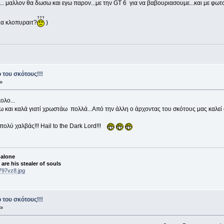
... μαλλον θα δωσω και εγω παρον...με την GT 6 για να βαβουριασουμε...και με φωτ
ια κλοπυραιτ?
)
 του σκότους!!!
»
ολο...
ψω και καλά γιατί χρωστάω πολλά...Από την άλλη ο άρχοντας του σκότους μας καλεί 
ι πολύ χαλβάς!!! Hail to the Dark Lord!!!
 alone
re his stealer of souls
797vz8.jpg
 του σκότους!!!
 »