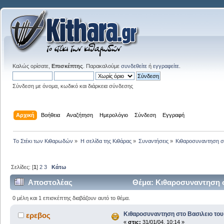
Καλώς ορίσατε,
Επισκέπτης
. Παρακαλούμε
συνδεθείτε
ή
εγγραφείτε
.
Σύνδεση με όνομα, κωδικό και διάρκεια σύνδεσης
Αρχική
Βοήθεια
Αναζήτηση
Ημερολόγιο
Σύνδεση
Εγγραφή
Το Στέκι των Κιθαρωδών
»
Η σελίδα της Κιθάρας
»
Συναντήσεις
»
Κιθαροσυναντηση στ
Σελίδες: [
1
]
2
3
Κάτω
Αποστολέας
Θέμα: Κιθαροσυναντηση σ
0 μέλη και 1 επισκέπτης διαβάζουν αυτό το θέμα.
Κιθαροσυναντηση στο Βασιλειο του 
ερεβος
«
στις:
31/01/04, 10:14 »