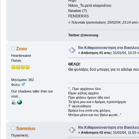
Arg0
Nikos_Ts μετά κλαρινέτου
Newbie (?)
FENDERAS
«
Τελευταία τροποποίηση: 20/02/04, 23:14 από
Twitter @mcrosog
Re:Κιθαροσυναντηση στο Βασιλειο
Zoso
«
Απάντηση #1 στις:
31/01/04, 10:23 »
Heartbreaker
Παλιός
ΘΕΛΩ!
Θα φυλάξεις δυό μπύρες για το αδέλφι σου,
Μηνύματα: 362
Φύλο:
''...Πριν αρχίσουν όλα
Our shadows taller than our
Είχαν κιόλας αρχίσει
soul...
Πριν φτάσω ήμουν ήδη εκεί
Τα ίχνη μου και ο δρόμος προϋπήρχαν
Τ’ ακολούθησα
Βρήκα ένα σπίτι στις φλόγες
Μπήκα μέσα και του 'βαλα φωτιά...''
Re:Κιθαροσυναντηση στο Βασιλειο
Somnius
«
Απάντηση #2 στις:
31/01/04, 11:53 »
Περαστικός