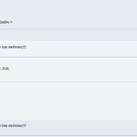
 έρεβος
»
 του σκότους!!!
 έτσι;
 του σκότους!!!