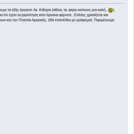
με τα εξής όργανα: Ακ. Κιθαρα (αθλια, ας φερει καποιος μια καλή..
),
ρα ότι έχετε ευχαρίστηση απο όργανα φέρνετε...Επίσης χρειάζεται και
σιων και την Πλατεία Αμερικής. (Θα επανέλθω με γράφημα). Περιμένουμε