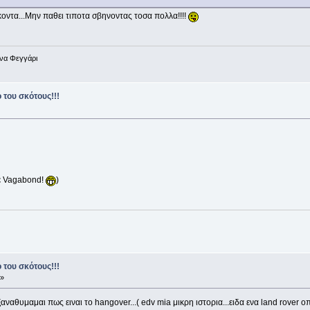
ι κοντα...Μην παθει τιποτα σβηνοντας τοσα πολλα!!!!
ένα Φεγγάρι
 του σκότους!!!
με Vagabond!
)
 του σκότους!!!
 »
αθυμαμαι πως ειναι το hangover...( edv mia μικρη ιστορια...ειδα ενα land rover οπ