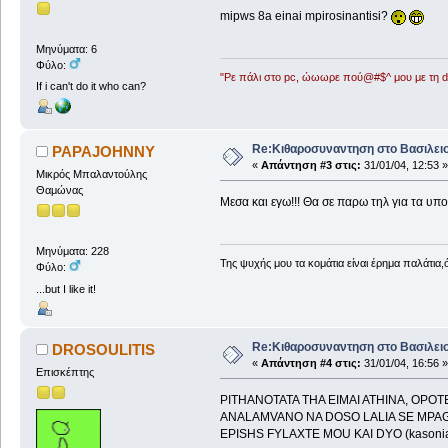
mipws 8a einai mpirosinantisi?
Μηνύματα: 6
Φύλο:
"Ρε πάλι στο pc, ώωωρε πού@#$^ μου με τη ds
If i can't do it who can?
Re:Κιθαροσυναντηση στο Βασιλειο
PAPAJOHNNY
«
Απάντηση #3 στις:
31/01/04, 12:53 »
Μικρός Μπαλαντούλης
Θαμώνας
Μεσα και εγω!!! Θα σε παρω τηλ για τα υπο
Μηνύματα: 228
Της ψυχής μου τα κομάτια είναι έρημα παλάτια,
Φύλο:
...but I like it!
Re:Κιθαροσυναντηση στο Βασιλειο
DROSOULITIS
«
Απάντηση #4 στις:
31/01/04, 16:56 »
Επισκέπτης
PITHANOTATA THA EIMAI ATHINA, OPO
ANALAMVANO NA DOSO LALIA SE MPA
EPISHS FYLAXTE MOU KAI DYO (kasoni