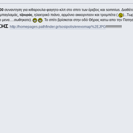
00
συναντηση για κιθαρουλα-φαγητο-κλπ στο σπιτι των έρεβος και somnius. Διαθέτου
, μπαγλαμάς,
τζουράς
, ηλεκτρικό πιάνο, αρμόνιο ακκορντεον και τρομπέτα (
)...Τω
ο μενα.....σωθηκατε).
. Το σπίτι βρίσκεται στην οδό Θήρας κατω απο την Πατη
ΣΗΣ
http://homepages.pathfinder.gr/sosipolis/erevomap%2EJPG
!!!!!!!!!!!!!!!!!!