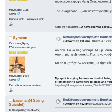
πισω μερος εγραφε Hang Over...σωστος..) 
Μηνύματα: 2118
Τρεμε Vagabond ...( λετε να κατηγορηθω γ
Φύλο:
Once a wolf.... always a wolf...
Φάτε οτι προλάβετε...
Ο Χονδροc γaρ Τaχυc...
Re:Κιθαροσυναντηση στο Βασιλειο
Symeon
«
Απάντηση #11 στις:
01/02/04, 17:49 
Έκπτωτος Άγιος
Εδώ είναι το σπίτι μου
Λοιπόν...Για να τα ζυγίσουμε...Μμμμ...Δύσκ
Από τη μία, η εξεταστική... Πρέπει να γρά
Και το συζητάς!!! Αν δεν έρθω, θα είμαι κά
Μηνύματα: 1474
My spirit is crying for love so tired of being
Φύλο:
I Remember He came here to steal, and You a
Elen sila lumenn omentielvo
http://img74.imageshack.us/img74/4245/53408
Re:Κιθαροσυναντηση στο Βασιλειο
bassman(4 String
Suicide!)
«
Απάντηση #12 στις:
01/02/04, 22:34
O Πολεμιστής του Φωτός