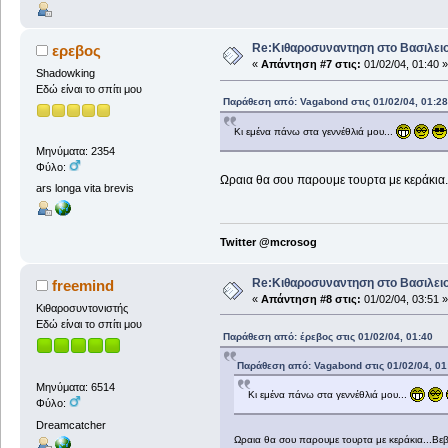
Re:Κιθαροσυναντηση στο Βασιλειο
ερεβος
«
Απάντηση #7 στις:
01/02/04, 01:40 »
Shadowking
Εδώ είναι το σπίτι μου
Παράθεση από: Vagabond στις 01/02/04, 01:28
Κι εμένα πάνω στα γεννέθλιά μου...
Μηνύματα: 2354
Φύλο:
Ωραια θα σου παρουμε τουρτα με κεράκια..
ars longa vita brevis
Twitter @mcrosog
Re:Κιθαροσυναντηση στο Βασιλειο
freemind
«
Απάντηση #8 στις:
01/02/04, 03:51 »
Κιθαροσυντονιστής
Εδώ είναι το σπίτι μου
Παράθεση από: έρεβος στις 01/02/04, 01:40
Παράθεση από: Vagabond στις 01/02/04, 01
Μηνύματα: 6514
Κι εμένα πάνω στα γεννέθλιά μου...
Φύλο:
Dreamcatcher
Ωραια θα σου παρουμε τουρτα με κεράκια...Βεβ