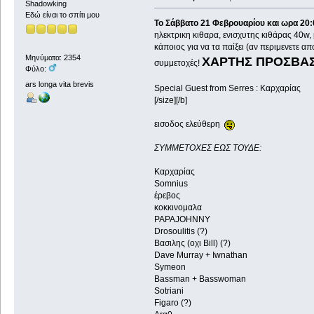
Shadowking
Εδώ είναι το σπίτι μου
Το Σάββατο 21 Φεβρουαρίου και ωρα 20:
ηλεκτρικη κιθαρα, ενισχυτης κιθάρας 40w
κάποιος για να τα παίξει (αν περιμενετε απ
Μηνύματα: 2354
ΧΑΡΤΗΣ ΠΡΟΣΒΑ
συμμετοχές!
Φύλο:
ars longa vita brevis
Special Guest from Serres : Καρχαρίας
[/size][/b]
εισοδος ελεύθερη
ΣΥΜΜΕΤΟΧΕΣ ΕΩΣ ΤΟΥΔΕ:
Καρχαρίας
Somnius
έρεβος
κοκκινομαλα
PAPAJOHNNY
Drosoulitis (?)
Βασιλης (οχι Bill) (?)
Dave Murray + Iwnathan
Symeon
Bassman + Basswoman
Sotriani
Figaro (?)