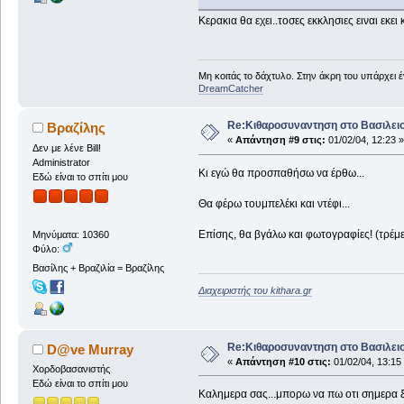
Κερακια θα εχει..τοσες εκκλησιες ειναι εκε
Μη κοιτάς το δάχτυλο. Στην άκρη του υπάρχει 
DreamCatcher
Re:Κιθαροσυναντηση στο Βασιλειο
Βραζίλης
«
Απάντηση #9 στις:
01/02/04, 12:23 »
Δεν με λένε Bill!
Administrator
Κι εγώ θα προσπαθήσω να έρθω...
Εδώ είναι το σπίτι μου
Θα φέρω τουμπελέκι και ντέφι...
Επίσης, θα βγάλω και φωτογραφίες! (τρέ
Μηνύματα: 10360
Φύλο:
Βασίλης + Βραζιλία = Βραζίλης
Διαχειριστής του kithara.gr
Re:Κιθαροσυναντηση στο Βασιλειο
D@ve Murray
«
Απάντηση #10 στις:
01/02/04, 13:15
Χορδοβασανιστής
Εδώ είναι το σπίτι μου
Καλημερα σας...μπορω να πω οτι σημερα ξαν