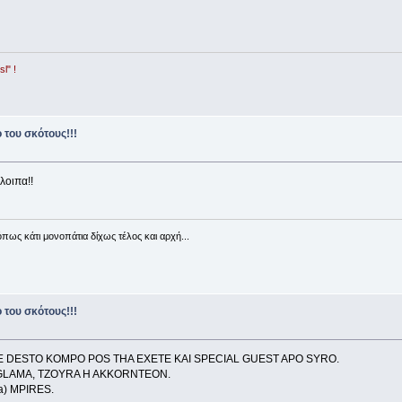
l" !
 του σκότους!!!
λοιπα!!
όπως κάτι μονοπάτια δίχως τέλος και αρχή...
 του σκότους!!!
TE DESTO KOMPO POS THA EXETE KAI SPECIAL GUEST APO SYRO.
GLAMA, TZOYRA H AKKORNTEON.
a) MPIRES.