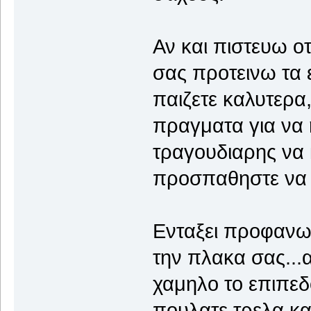
Αν και πιστευω οτ
σας προτεινω τα 
παιζετε καλυτερα
πραγματα για να 
τραγουδιαρης να 
προσπαθηστε να β
Ενταξει προφανως
την πλακα σας...α
χαμηλο το επιπεδ
πουλατε τρελα και