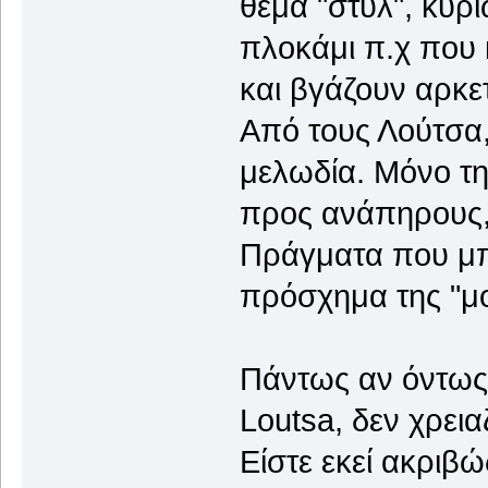
θέμα "στυλ", κυρί
πλοκάμι π.χ που 
και βγάζουν αρκετ
Από τους Λούτσα,
μελωδία. Μόνο τη
προς ανάπηρους, 
Πράγματα που μπο
πρόσχημα της "μο
Πάντως αν όντως 
Loutsa, δεν χρεια
Είστε εκεί ακριβ