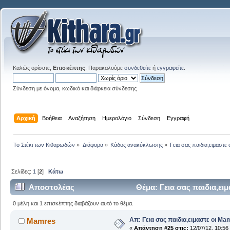
Καλώς ορίσατε,
Επισκέπτης
. Παρακαλούμε
συνδεθείτε
ή
εγγραφείτε
.
Σύνδεση με όνομα, κωδικό και διάρκεια σύνδεσης
Αρχική
Βοήθεια
Αναζήτηση
Ημερολόγιο
Σύνδεση
Εγγραφή
Το Στέκι των Κιθαρωδών
»
Διάφορα
»
Κάδος ανακύκλωσης
»
Γεια σας παιδια,ειμαστε
Σελίδες:
1
[
2
]
Κάτω
Αποστολέας
Θέμα: Γεια σας παιδια,ει
0 μέλη και 1 επισκέπτης διαβάζουν αυτό το θέμα.
Απ: Γεια σας παιδια,ειμαστε οι Ma
Mamres
«
Απάντηση #25 στις:
12/07/12, 10:56