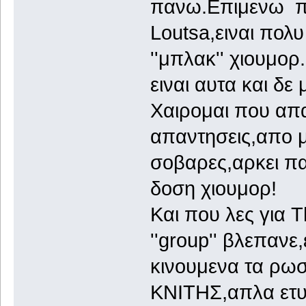
πανω.Επιμενω πα
Loutsa,ειναι πολ
''μπλακ'' χιουμορ
ειναι αυτα και δ
Χαιρομαι που απα
απαντησεις,απο μπ
σοβαρες,αρκει πα
δοση χιουμορ!
Και που λες για T
''group'' βλεπαν
κινουμενα τα ρωσ
ΚΝΙΤΗΣ,απλα ετυ