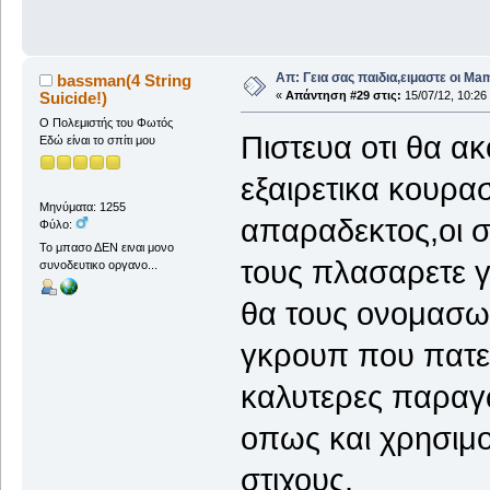
Απ: Γεια σας παιδια,ειμαστε οι Ma
bassman(4 String
Suicide!)
«
Απάντηση #29 στις:
15/07/12, 10:26
O Πολεμιστής του Φωτός
Πιστευα οτι θα α
Εδώ είναι το σπίτι μου
εξαιρετικα κουρασ
Μηνύματα: 1255
απαραδεκτος,οι σ
Φύλο:
Το μπασο ΔΕΝ ειναι μονο
τους πλασαρετε γ
συνοδευτικο οργανο...
θα τους ονομασω 
γκρουπ που πατε 
καλυτερες παραγ
οπως και χρησιμο
στιχους.