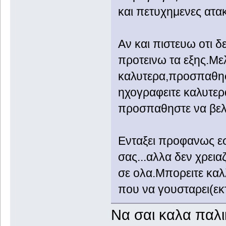
και πετυχημενες ατακ
Αν και πιστευω οτι δε
προτεινω τα εξης.Μελ
καλυτερα,προσπαθηστ
ηχογραφειτε καλυτερ
προσπαθηστε να βελτ
Ενταξει προφανως εσ
σας...αλλα δεν χρεια
σε ολα.Μπορειτε καλλ
που να γουσταρει(εκ
Να σαι καλα παλι