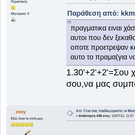
Περαστικός
Παράθεση από: kkms
Μηνύματα: 0
πραγματικα ειναι χά
αυτοι που δεν ξεκαθ
οποτε προετρεψαν κα
αυτο το πραμα(για ν
1.30'+2'+2'=Σου 
σου,να μας συμπ
Απ: Γεια σας παιδια,ειμαστε οι Ma
zeoy
«
Απάντηση #26 στις:
12/07/12, 11:57 
Εδώ είναι το σπίτι μου