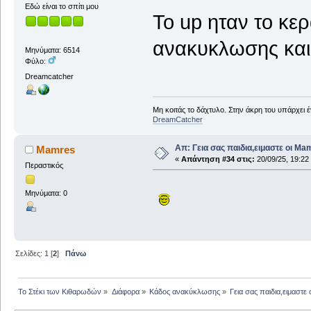
Εδώ είναι το σπίτι μου
Το up ηταν το κε
ανακυκλωσης και 
Μηνύματα: 6514
Φύλο:
Dreamcatcher
Μη κοιτάς το δάχτυλο. Στην άκρη του υπάρχει 
DreamCatcher
Απ: Γεια σας παιδια,ειμαστε οι Ma
Mamres
«
Απάντηση #34 στις:
20/09/25, 19:22
Περαστικός
Μηνύματα: 0
Σελίδες:
1
[
2
]
Πάνω
Το Στέκι των Κιθαρωδών
»
Διάφορα
»
Κάδος ανακύκλωσης
»
Γεια σας παιδια,ειμαστε