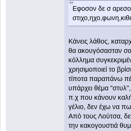
Εφοσον δε σ αρεσου
στιχο,ηχο,φωνη,κιθ
Κάνεις λάθος, καταρ
θα ακουγόσασταν σα
κόλλημα συγκεκριμέν
χρησιμοποιεί το βρίσ
τίποτα παραπάνω πέρ
υπάρχει θέμα "στυλ",
π.χ που κάνουν καλή
γέλιο, δεν έχω να πω
Από τους Λούτσα, δε
την κακογουστιά θυμ