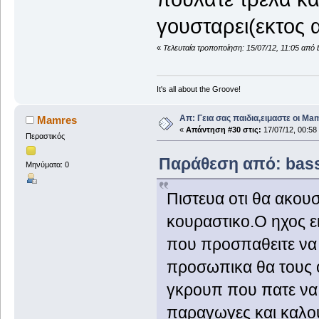
γουσταρει(εκτος 
«
Τελευταία τροποποίηση: 15/07/12, 11:05 από 
It's all about the Groove!
Απ: Γεια σας παιδια,ειμαστε οι Ma
Mamres
«
Απάντηση #30 στις:
17/07/12, 00:58
Περαστικός
Παράθεση από: bassm
Μηνύματα: 0
Πιστευα οτι θα ακουσ
κουραστικο.Ο ηχος ε
που προσπαθειτε να 
προσωπικα θα τους 
γκρουπ που πατε να 
παραγωγες και καλο