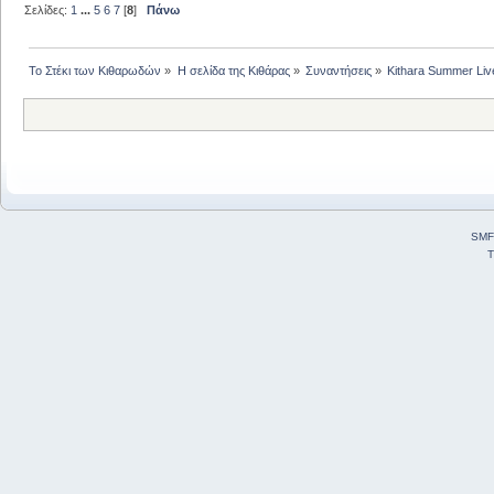
Σελίδες:
1
...
5
6
7
[
8
]
Πάνω
Το Στέκι των Κιθαρωδών
»
Η σελίδα της Κιθάρας
»
Συναντήσεις
»
Kithara Summer Liv
SMF
T