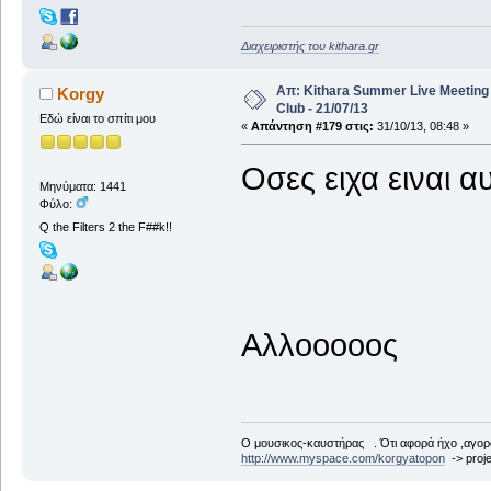
Διαχειριστής του kithara.gr
Απ: Kithara Summer Live Meetin
Korgy
Club - 21/07/13
Εδώ είναι το σπίτι μου
«
Απάντηση #179 στις:
31/10/13, 08:48 »
Οσες ειχα ειναι 
Μηνύματα: 1441
Φύλο:
Q the Filters 2 the F##k!!
Αλλοοοοος
Ο μουσικος-καυστήρας . Ότι αφορά ήχο ,αγορ
http://www.myspace.com/korgyatopon
-> proje