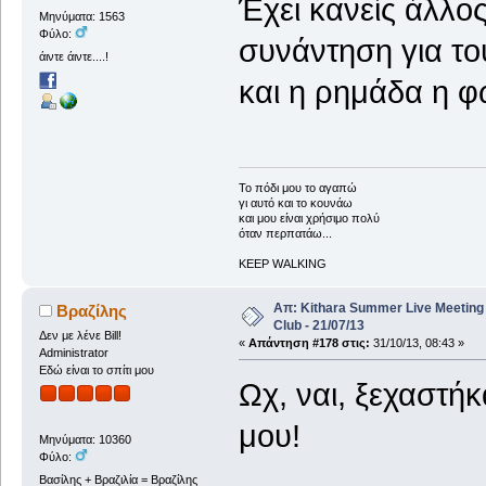
Έχει κανείς άλλο
Μηνύματα: 1563
Φύλο:
συνάντηση για το
άιντε άιντε....!
και η ρημάδα η φω
To πόδι μου το αγαπώ
γι αυτό και το κουνάω
και μου είναι χρήσιμο πολύ
όταν περπατάω...
KEEP WALKING
Απ: Kithara Summer Live Meetin
Βραζίλης
Club - 21/07/13
Δεν με λένε Bill!
«
Απάντηση #178 στις:
31/10/13, 08:43 »
Administrator
Εδώ είναι το σπίτι μου
Ωχ, ναι, ξεχαστήκ
μου!
Μηνύματα: 10360
Φύλο:
Βασίλης + Βραζιλία = Βραζίλης