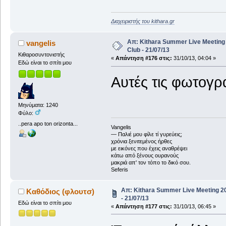
Διαχειριστής του kithara.gr
Απ: Kithara Summer Live Meetin
vangelis
Club - 21/07/13
Κιθαροσυντονιστής
«
Απάντηση #176 στις:
31/10/13, 04:04 »
Εδώ είναι το σπίτι μου
Αυτές τις φωτογρα
Μηνύματα: 1240
Φύλο:
..pera apo ton orizonta...
Vangelis
― Παλιέ μου φίλε τί γυρεύεις;
χρόνια ξενιτεμένος ήρθες
με εικόνες που έχεις αναθρέψει
κάτω από ξένους ουρανούς
μακριά απ' τον τόπο το δικό σου.
Seferis
Απ: Kithara Summer Live Meeting 
Καθόδιος (φλουτσ)
- 21/07/13
Εδώ είναι το σπίτι μου
«
Απάντηση #177 στις:
31/10/13, 06:45 »