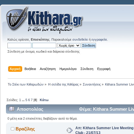
Καλώς ορίσατε,
Επισκέπτης
. Παρακαλούμε
συνδεθείτε
ή
εγγραφείτε
.
Σύνδεση με όνομα, κωδικό και διάρκεια σύνδεσης
Αρχική
Βοήθεια
Αναζήτηση
Ημερολόγιο
Σύνδεση
Εγγραφή
Το Στέκι των Κιθαρωδών
»
Η σελίδα της Κιθάρας
»
Συναντήσεις
»
Kithara Summer Liv
Σελίδες:
1
...
5
6
7
[
8
]
Κάτω
Αποστολέας
Θέμα: Kithara Summer Liv
φορές)
0 μέλη και 2 επισκέπτες διαβάζουν αυτό το θέμα.
Απ: Kithara Summer Live Meetin
Βραζίλης
Club - 21/07/13