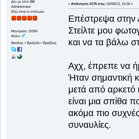
Δεν με λένε Bill!
«
Απάντηση #175 στις:
02/08/13, 19:36 »
Administrator
Εδώ είναι το σπίτι μου
Επέστρεψα στην 
Στείλτε μου φωτο
Μηνύματα: 10360
Φύλο:
και να τα βάλω 
Βασίλης + Βραζιλία = Βραζίλης
Αχχ, έπρεπε να ή
Ήταν σημαντική κ
μετά από αρκετό κ
είναι μια σπίθα π
ακόμα πιο συχνές
συναυλίες.