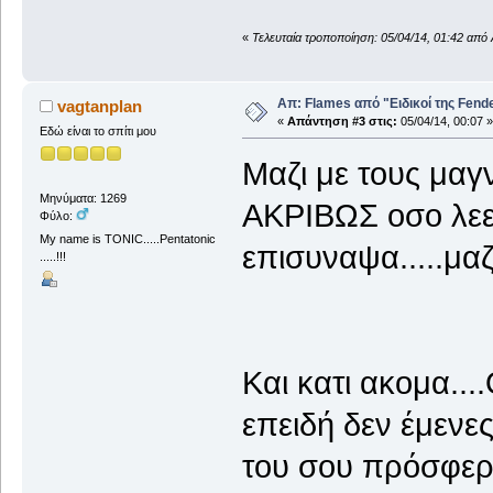
«
Τελευταία τροποποίηση: 05/04/14, 01:42 απ
Απ: Flames από "Ειδικοί της Fender.
vagtanplan
«
Απάντηση #3 στις:
05/04/14, 00:07 »
Εδώ είναι το σπίτι μου
Μαζι με τους μαγ
Μηνύματα: 1269
ΑΚΡΙΒΩΣ οσο λεε
Φύλο:
My name is TONIC.....Pentatonic
επισυναψα.....μαζ
.....!!!
Και κατι ακομα..
επειδή δεν έμενε
του σου πρόσφερε