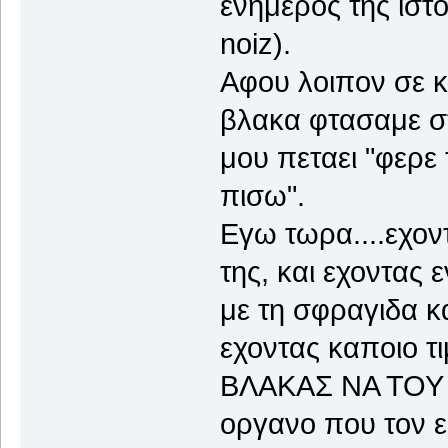
ενημερος της ιστο
noiz).
Αφου λοιπον σε κ
βλακα φτασαμε στ
μου πεταει "φερε
πισω".
Εγω τωρα....εχον
της, και εχοντας 
με τη σφραγιδα κ
εχοντας καποιο 
ΒΛΑΚΑΣ ΝΑ ΤΟΥ
οργανο που τον ε