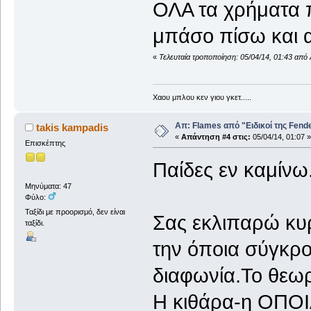
ΟΛΑ τα χρήματα π
μπάσο πίσω και α
«
Τελευταία τροποποίηση: 05/04/14, 01:43 απ
Χαου μπλου κεν γιου γκετ.....
Απ: Flames από "Ειδικοί της Fender.
takis kampadis
«
Απάντηση #4 στις:
05/04/14, 01:07 »
Επισκέπτης
Παίδες εν καμίνω.!
Μηνύματα: 47
Φύλο:
Ταξίδι με προορισμό, δεν είναι
Σας εκλιπαρώ κυ
ταξίδι.
την όποια σύγκρ
διαφωνία.Το θεωρώ
Η κιθάρα-η ΟΠΟΙΑ