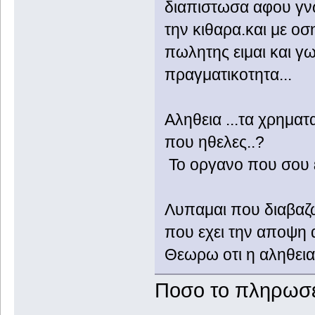
διαπιστωσα αφου γνω
την κιθαρα.και με οσ
πωλητης ειμαι και 
πραγματικοτητα...
Αληθεια ...τα χρηματ
που ηθελες..?
Το οργανο που σου εφ
Λυπαμαι που διαβαζω
που εχει την αποψη α
Θεωρω οτι η αληθεια 
Ποσο το πληρωσε