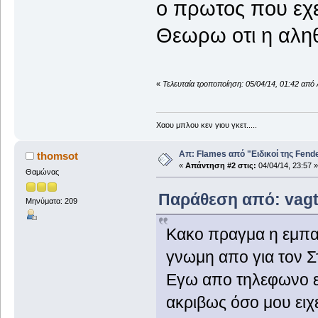
ο πρωτος που εχε
Θεωρω οτι η αληθ
«
Τελευταία τροποποίηση: 05/04/14, 01:42 απ
Χαου μπλου κεν γιου γκετ.....
Απ: Flames από "Ειδικοί της Fender.
thomsot
«
Απάντηση #2 στις:
04/04/14, 23:57 »
Θαμώνας
Παράθεση από: vagta
Μηνύματα: 209
Κακο πραγμα η εμπαθε
γνωμη απο για τον Στ
Εγω απο τηλεφωνο εφ
ακριβως όσο μου ειχε