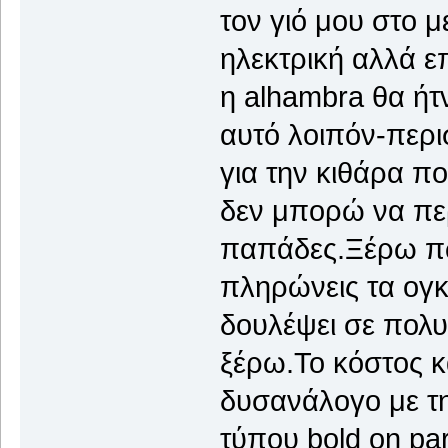
τον γιό μου στο 
ηλεκτρική αλλά ε
η alhambra θα ήτ
αυτό λοιπόν-περ
για την κιθάρα π
δεν μπορώ να πε
παπάδες.Ξέρω πω
πληρώνεις τα ογκ
δουλέψει σε πολυε
ξέρω.Το κόστος κ
δυσανάλογο με τ
τύπου bold on p