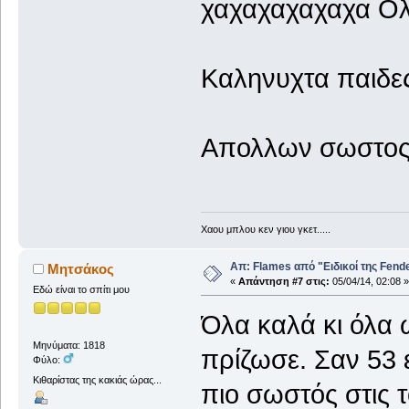
χαχαχαχαχαχα Ολ
Καληνυχτα παιδες
Απολλων σωστος κ
Χαου μπλου κεν γιου γκετ.....
Απ: Flames από "Ειδικοί της Fender.
Μητσάκος
«
Απάντηση #7 στις:
05/04/14, 02:08 »
Εδώ είναι το σπίτι μου
Όλα καλά κι όλα 
Μηνύματα: 1818
πρίζωσε. Σαν 53 
Φύλο:
Κιθαρίστας της κακιάς ώρας...
πιο σωστός στις 