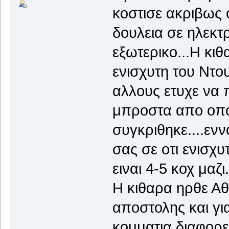
κοστισε ακριβως 
δουλεια σε ηλεκτ
εξωτερικο...Η κιθ
ενισχυτη του Ντο
αλλους ετυχε να π
μπροστα απο οπ
συγκριθηκε....ενν
σας σε οτι ενισχυτ
ειναι 4-5 κοχ μαζι
Η κιθαρα ηρθε Αθ
αποστολης και για
κομματια διαφορε