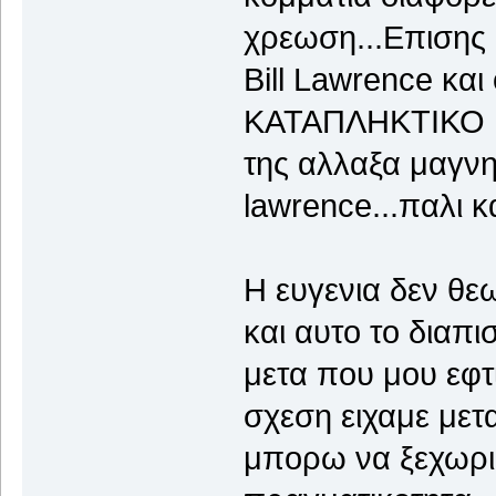
χρεωση...Επισης
Bill Lawrence και
ΚΑΤΑΠΛΗΚΤΙΚΟ H
της αλλαξα μαγνη
lawrence...παλι κ
Η ευγενια δεν θεω
και αυτο το διαπ
μετα που μου εφτ
σχεση ειχαμε μετα
μπορω να ξεχωρι