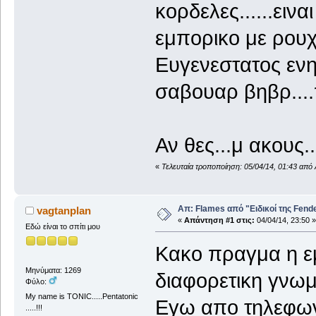
κορδελες......ει
εμπορικο με ρουχ
Ευγενεστατος εν
σαβουαρ βηβρ....
Αν θες...μ ακους..
«
Τελευταία τροποποίηση: 05/04/14, 01:43 απ
Απ: Flames από "Ειδικοί της Fender.
vagtanplan
«
Απάντηση #1 στις:
04/04/14, 23:50 »
Εδώ είναι το σπίτι μου
Κακο πραγμα η εμ
Μηνύματα: 1269
διαφορετικη γνωμη
Φύλο:
My name is TONIC.....Pentatonic
Εγω απο τηλεφων
.....!!!