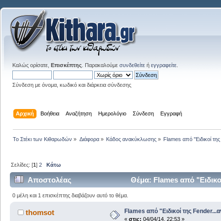
Καλώς ορίσατε,
Επισκέπτης
. Παρακαλούμε
συνδεθείτε
ή
εγγραφείτε
.
Σύνδεση με όνομα, κωδικό και διάρκεια σύνδεσης
Αρχική
Βοήθεια
Αναζήτηση
Ημερολόγιο
Σύνδεση
Εγγραφή
Το Στέκι των Κιθαρωδών
»
Διάφορα
»
Κάδος ανακύκλωσης
»
Flames από "Ειδικοί της 
Σελίδες: [
1
]
2
Κάτω
Αποστολέας
Θέμα: Flames από "Ειδικοί
0 μέλη και 1 επισκέπτης διαβάζουν αυτό το θέμα.
Flames από "Ειδικοί της Fender...αν
thomsot
«
στις:
04/04/14, 22:53 »