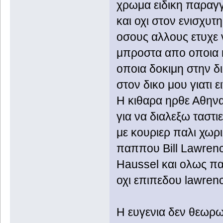
χρωμα ειδικη παραγγ
και οχι στον ενισχυτ
οσους αλλους ετυχε ν
μπροστα απο οποια κ
οποια δοκιμη στην δι
στον δικο μου γιατι ε
Η κιθαρα ηρθε Αθηνα
για να διαλεξω ταστι
με κουριερ παλι χωρ
παππου Bill Lawren
Haussel και ολως πα
οχι επιπεδου lawrenc
Η ευγενια δεν θεωρω 