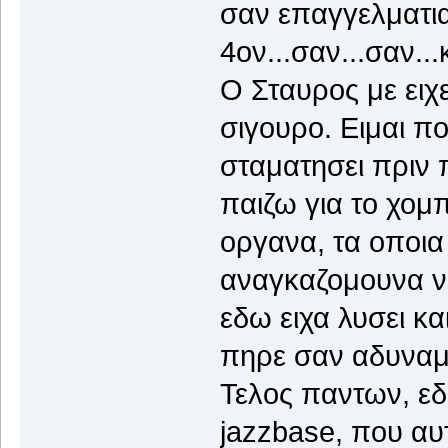
σαν επαγγελματι
4ον...σαν...σαν...
Ο Σταυρος με ειχε
σιγουρο. Ειμαι π
σταματησει πριν 
παιζω για το χομ
οργανα, τα οποια 
αναγκαζομουνα να
εδω ειχα λυσει κ
πηρε σαν αδυναμ
Τελος παντων, ε
jazzbase, που αυ