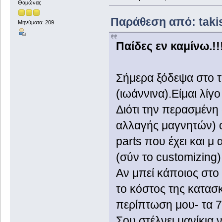
Θαμώνας
Παράθεση από: takis
Μηνύματα: 209
Παίδες εν καμίνω.!!!
Σήμερα ξόδεψα στο τ
(ιωάννινα).Είμαι λίγ
Διότι την περασμένη 
αλλαγής μαγνητών) ο
parts που έχει και μ
(σύν το customizing)
Αν μπεί κάποιος στο 
το κόστος της κατασ
περίπτωση μου- τα 7
Σου στέλνει μανίκια ν