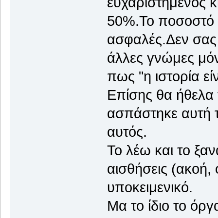
ευχαριστημένος κ
50%.Το ποσοστό ε
ασφαλές.Δεν σας
άλλες γνώμες μόν
πως "η ιστορία εί
Επίσης θα ήθελα
ασπάστηκε αυτή τ
αυτός.
Το λέω και το ξαν
αισθήσεις (ακοή, 
υποκειμενικό.
Μα το ίδιο το όργ