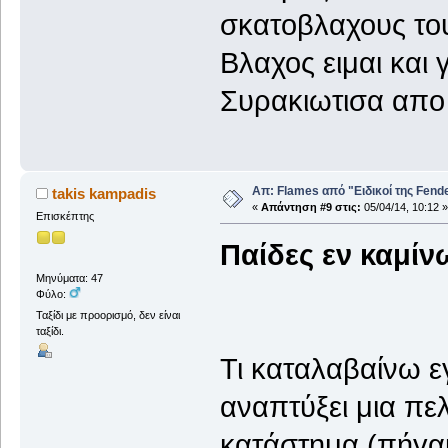
σκατοβλαχους του
Βλαχος ειμαι και 
Συρακιωτισα απο 
Απ: Flames από "Ειδικοί της Fender.
takis kampadis
«
Απάντηση #9 στις:
05/04/14, 10:12 »
Επισκέπτης
Παίδες εν καμίνω
Μηνύματα: 47
Φύλο:
Ταξίδι με προορισμό, δεν είναι
ταξίδι.
Τι καταλαβαίνω ε
αναπτύξει μια πε
κατάστημα (πήγαι