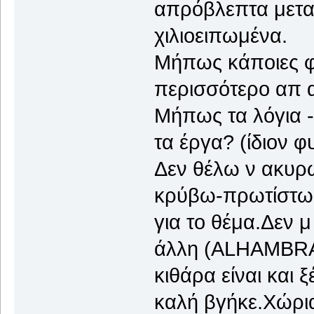
απρόβλεπτα μεταβ
χιλιοειπωμένα.
Μήπως κάποιες φ
περισσότερο απ α
Μήπως τα λόγια -
τα έργα? (ίδιον 
Δεν θέλω ν ακυρ
κρύβω-πρωτίστως
για το θέμα.Δεν μ
άλλη (ALHAMBRA)
κιθάρα είναι και
καλή βγήκε.Χώρια