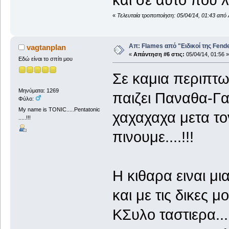
και σε αυτο που λ
«
Τελευταία τροποποίηση: 05/04/14, 01:43 απ
Απ: Flames από "Ειδικοί της Fender.
vagtanplan
«
Απάντηση #6 στις:
05/04/14, 01:56 »
Εδώ είναι το σπίτι μου
Σε καμια περιπτ
Μηνύματα: 1269
παιζει Παναθα-Γαυ
Φύλο:
My name is TONIC.....Pentatonic
χαχαχαχα μετα τ
.....!!!
πινουμε....!!!
Η κιθαρα ειναι μι
και με τις δικες 
ΚΣυλο ταστιερα...