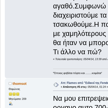
αγαθό.Συμφωνώ ό
διαχειριστούμε τ
τσακωθούμε.Η πα
με χαμηλότερους 
θα ήταν να μπορο
Τι άλλο να πώ?
«
Τελευταία τροποποίηση: 05/04/14, 13:39 απ
"Όποιος φοβάται πέφτει και .........κοιμάται"
Απ: Flames από "Ειδικοί της Fender.
thomsot
«
Απάντηση #5 στις:
05/04/14, 01:24 »
Θαμώνας
Να μου επιτρεψει
Μηνύματα: 209
οργανο αυτο 700-8