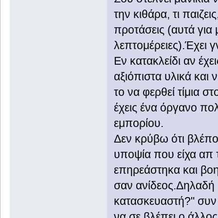
την κιθάρα, τι παιζει
προτάσεις (αυτά για 
λεπτομέρειες).Έχει γ
Eν κατακλείδι αν έχ
αξιόπιστα υλικά και 
το να φερθεί τίμια σ
έχεις ένα όργανο πο
εμπορίου.
Δεν κρύβω ότι βλέπο
υποψία που είχα απ 
επηρεάστηκα και βο
σαν ανίδεος.Δηλαδή
κατασκευαστή?" συν β
να σε βλέπει ο άλλος 