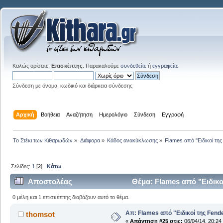
Καλώς ορίσατε,
Επισκέπτης
. Παρακαλούμε
συνδεθείτε
ή
εγγραφείτε
.
Σύνδεση με όνομα, κωδικό και διάρκεια σύνδεσης
Αρχική
Βοήθεια
Αναζήτηση
Ημερολόγιο
Σύνδεση
Εγγραφή
Το Στέκι των Κιθαρωδών
»
Διάφορα
»
Κάδος ανακύκλωσης
»
Flames από "Ειδικοί της 
Σελίδες:
1
[
2
]
Κάτω
Αποστολέας
Θέμα: Flames από "Ειδικοί
0 μέλη και 1 επισκέπτης διαβάζουν αυτό το θέμα.
Απ: Flames από "Ειδικοί της Fender.
thomsot
«
Απάντηση #25 στις:
06/04/14, 20:24