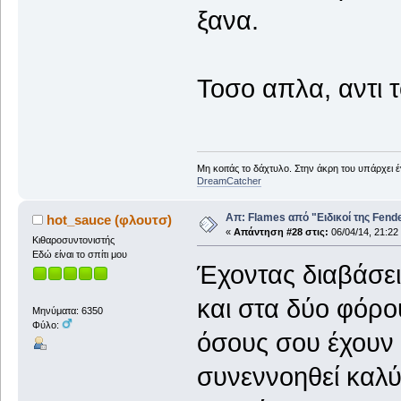
ξανα.
Τοσο απλα, αντι 
Μη κοιτάς το δάχτυλο. Στην άκρη του υπάρχει 
DreamCatcher
Απ: Flames από "Ειδικοί της Fender.
hot_sauce (φλουτσ)
«
Απάντηση #28 στις:
06/04/14, 21:22
Κιθαροσυντονιστής
Εδώ είναι το σπίτι μου
Έχοντας διαβάσει
και στα δύο φόρ
Μηνύματα: 6350
Φύλο:
όσους σου έχουν 
συνεννοηθεί καλ