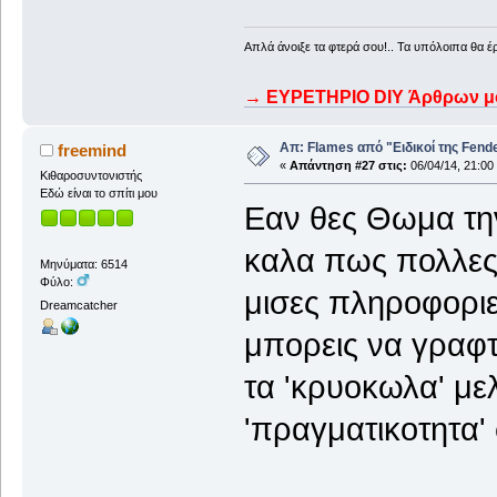
Απλά άνοιξε τα φτερά σου!.. Τα υπόλοιπα θα έ
→ ΕΥΡΕΤΗΡΙΟ DIY Άρθρων μου
Απ: Flames από "Ειδικοί της Fender.
freemind
«
Απάντηση #27 στις:
06/04/14, 21:00
Κιθαροσυντονιστής
Εδώ είναι το σπίτι μου
Εαν θες Θωμα την
καλα πως πολλες 
Μηνύματα: 6514
Φύλο:
μισες πληροφοριες
Dreamcatcher
μπορεις να γραφτε
τα 'κρυοκωλα' με
'πραγματικοτητα'