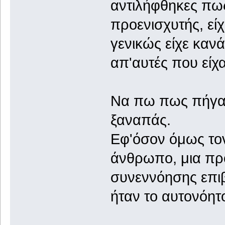
αντιλήφθηκες πως
προενισχυτής, είχ
γενικώς είχε καν
απ'αυτές που είχ
Να πω πως πήγαι
ξαναπάς.
Εφ'όσον όμως τον
άνθρωπο, μια προ
συνεννόησης επι
ήταν το αυτονόητ