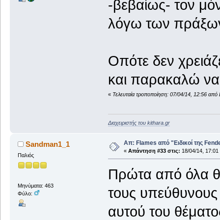
-βεβαίως- τον μό
λόγω των πράξων
Οπότε δεν χρειάζ
και παρακαλώ να 
«
Τελευταία τροποποίηση: 07/04/14, 12:56 από 
Διαχειριστής του kithara.gr
Απ: Flames από "Ειδικοί της Fender.
Sandman1_1
«
Απάντηση #33 στις:
18/04/14, 17:01
Παλιός
Πρώτα από όλα θ
Μηνύματα: 463
τους υπεύθυνους
Φύλο:
αυτού του θέματος