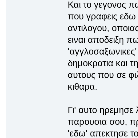
Και το γεγονος π
που γραφεις εδω κ
αντιλογου, οποιας
ειναι αποδειξη πω
'αγγλοσαξωνικες' 
δημοκρατια και τ
αυτους που σε φιλ
κιθαρα.
Γι' αυτο ηρεμησε 
παρουσια σου, πρ
'εδω' απεκτησε το