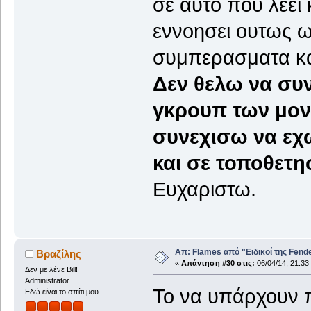
σε αυτο που λεει 
εννοησει ουτως ω
συμπερασματα κα
Δεν θελω να συ
γκρουπ των μον
συνεχισω να εχ
και σε τοποθετησ
Ευχαριστω.
Απ: Flames από "Ειδικοί της Fender.
Βραζίλης
«
Απάντηση #30 στις:
06/04/14, 21:33
Δεν με λένε Bill!
Administrator
Το να υπάρχουν 
Εδώ είναι το σπίτι μου