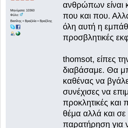
ανθρώπων είναι κ
Μηνύματα: 10360
που και που. Αλλ
Φύλο:
Βασίλης + Βραζιλία = Βραζίλης
όλη αυτή η εμπάθ
προσβλητικές εκφ
thomsot, είπες τ
διαβάσαμε. Θα μπ
καθένας να βγάλ
συνέχισες να επι
προκλητικές και π
θέμα αλλά και σε 
παρατήρηση για ν