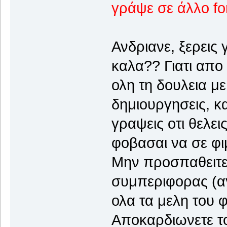
γράψε σε άλλο fo
Ανδριανε, ξερεις 
καλα?? Γιατι απο
ολη τη δουλεια με
δημιουργησεις, κα
γραψεις οτι θελει
φοβασαι να σε φι
Μην προσπαθειτε 
συμπεριφορας (α
ολα τα μελη του 
Αποκαρδιωνετε το