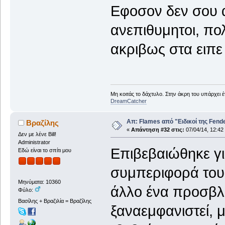
Εφοσον δεν σου α
ανεπιθυμητοι, πο
ακριβως στα ειπε 
Μη κοιτάς το δάχτυλο. Στην άκρη του υπάρχει 
DreamCatcher
Απ: Flames από "Ειδικοί της Fender.
Βραζίλης
«
Απάντηση #32 στις:
07/04/14, 12:42
Δεν με λένε Bill!
Administrator
Επιβεβαιώθηκε γι
Εδώ είναι το σπίτι μου
συμπεριφορά του 
Μηνύματα: 10360
άλλο ένα προσβλη
Φύλο:
Βασίλης + Βραζιλία = Βραζίλης
ξαναεμφανιστεί, 