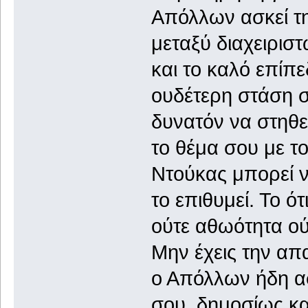
Απόλλων ασκεί τη
μεταξύ διαχειριστ
και το καλό επίπ
ουδέτερη στάση σ
δυνατόν να στηθεί
το θέμα σου με το
Ντούκας μπορεί ν
το επιθυμεί. Το ότ
ούτε αθωότητα ού
Μην έχεις την απ
ο Απόλλων ήδη α
σου, δημοσίως και