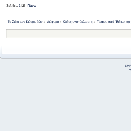
Σελίδες:
1
[
2
]
Πάνω
Το Στέκι των Κιθαρωδών
»
Διάφορα
»
Κάδος ανακύκλωσης
»
Flames από "Ειδικοί της 
SMF
T