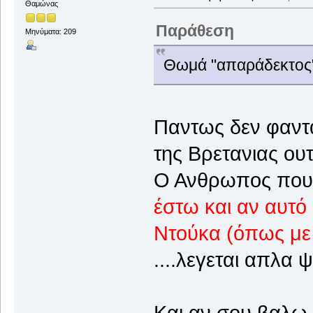
Θαμώνας
Παράθεση
Μηνύματα: 209
Θωμά "απαράδεκτος",
Παντως δεν φαντ
της Βρετανιας ου
Ο Ανθρωπος που λ
έστω και αν αυτό 
Ντούκα (όπως με
....λεγεται απλα 
Και αν σου βαλω κ