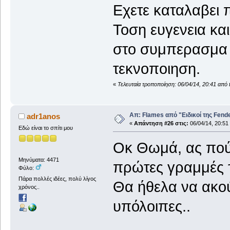
Εχετε καταλαβει π
Τοση ευγενεια κα
στο συμπερασμα ο
τεκνοποιηση.
«
Τελευταία τροποποίηση: 06/04/14, 20:41 από
Απ: Flames από "Ειδικοί της Fender.
adr1anos
«
Απάντηση #26 στις:
06/04/14, 20:51
Εδώ είναι το σπίτι μου
Οκ Θωμά, ας πούμ
Μηνύματα: 4471
πρώτες γραμμές 
Φύλο:
Πάρα πολλές ιδέες, πολύ λίγος
Θα ήθελα να ακούσ
χρόνος..
υπόλοιπες..