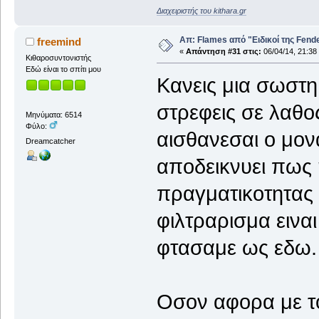
Διαχειριστής του kithara.gr
Απ: Flames από "Ειδικοί της Fender.
freemind
«
Απάντηση #31 στις:
06/04/14, 21:38
Κιθαροσυντονιστής
Εδώ είναι το σπίτι μου
Κανεις μια σωστη 
στρεφεις σε λαθο
Μηνύματα: 6514
Φύλο:
αισθανεσαι ο μον
Dreamcatcher
αποδεικνυει πως
πραγματικοτητας
φιλτραρισμα ειναι
φτασαμε ως εδω.
Οσον αφορα με το