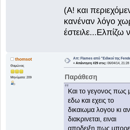
(Α! και περιεχόμ
κανέναν λόγο χωρ
έστειλε...Ελπίζω 
Απ: Flames από "Ειδικοί της Fender.
thomsot
«
Απάντηση #29 στις:
06/04/14, 21:28
Θαμώνας
Παράθεση
Μηνύματα: 209
Και το γεγονος πως 
εδω και εχεις το
δικαιωμα λογου κι αν
διακρινεται, ειναι
αποδειξη πως μπορει