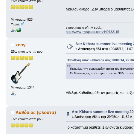
Εδώ είναι το σπίτι μου
Μαλλον ακυρο...Δεν μπορει ο μασσιστας μας
Μηνύματα: 923
Φύλο:
sweet music of my soul...
http://www.myspace.com/449782115
Απ: Kithara summer live meeting
zeoy
«
Απάντηση #83 στις:
29/05/14, 11:07 
Εδώ είναι το σπίτι μου
Παράθεση από: kathodios στις 28/05/14, 22:36
Περιμένω την ανανεωμένη αφίσα του Βαγγelrich 
Οι Μπάντες ας προετοιμαστούν για 30λεπτο σε
Μηνύματα: 1344
Αδελφέ Καθόδιε μάθε αν μπορείς και τι εξο
Απ: Kithara summer live meeting 2
Καθόδιος (φλουτσ)
«
Απάντηση #84 στις:
29/05/14, 11:32 »
Εδώ είναι το σπίτι μου
Το κατάστημα διαθέτει 1 ενισχυτή κιθάρα