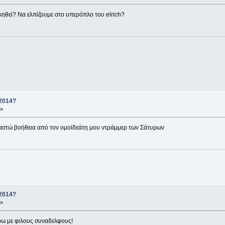
ηθεί? Να ελπίζουμε στο υπερόπλο του elrich?
 2014?
 »
ιαστώ βοήθεια από τον ομοϊδεάτη μου ντράμμερ των Σάτυρων
 2014?
 »
ρω με φιλους συναδελφους!