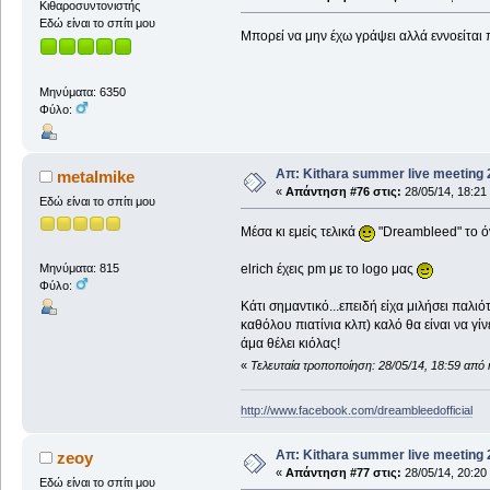
Κιθαροσυντονιστής
Εδώ είναι το σπίτι μου
Μπορεί να μην έχω γράψει αλλά εννοείται 
Μηνύματα: 6350
Φύλο:
Απ: Kithara summer live meeting
metalmike
«
Απάντηση #76 στις:
28/05/14, 18:21
Εδώ είναι το σπίτι μου
Μέσα κι εμείς τελικά
"Dreambleed" το ό
elrich έχεις pm με το logo μας
Μηνύματα: 815
Φύλο:
Κάτι σημαντικό...επειδή είχα μιλήσει παλιό
καθόλου πιατίνια κλπ) καλό θα είναι να γί
άμα θέλει κιόλας!
«
Τελευταία τροποποίηση: 28/05/14, 18:59 από
http://www.facebook.com/dreambleedofficial
Απ: Kithara summer live meeting
zeoy
«
Απάντηση #77 στις:
28/05/14, 20:20
Εδώ είναι το σπίτι μου