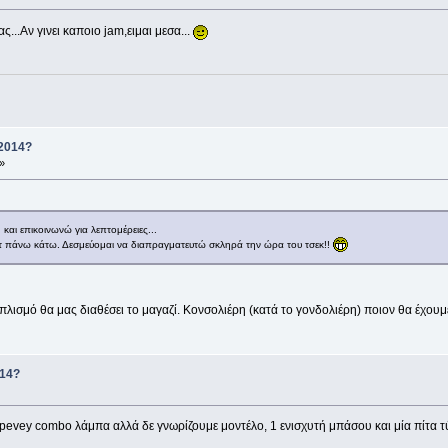
...Αν γινει καποιο jam,ειμαι μεσα...
 2014?
»
και επικοινωνώ για λεπτομέρειες...
τ πάνω κάτω. Δεσμεύομαι να διαπραγματευτώ σκληρά την ώρα του τσεκ!!
πλισμό θα μας διαθέσει το μαγαζί. Κονσολιέρη (κατά το γονδολιέρη) ποιον θα έχουμ
014?
ς pevey combo λάμπα αλλά δε γνωρίζουμε μοντέλο, 1 ενισχυτή μπάσου και μία πίτ