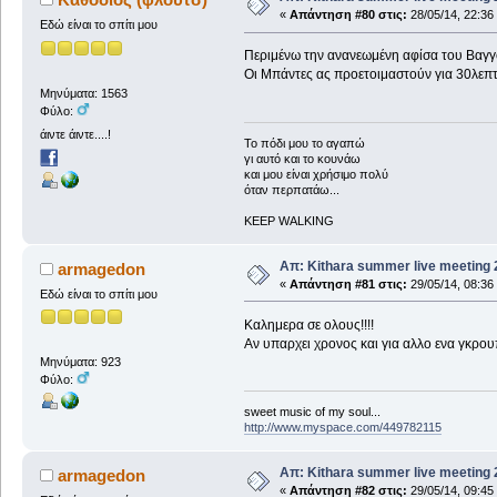
«
Απάντηση #80 στις:
28/05/14, 22:36
Εδώ είναι το σπίτι μου
Περιμένω την ανανεωμένη αφίσα του Βαγγel
Οι Μπάντες ας προετοιμαστούν για 30λεπτ
Μηνύματα: 1563
Φύλο:
άιντε άιντε....!
To πόδι μου το αγαπώ
γι αυτό και το κουνάω
και μου είναι χρήσιμο πολύ
όταν περπατάω...
KEEP WALKING
Απ: Kithara summer live meeting
armagedon
«
Απάντηση #81 στις:
29/05/14, 08:36
Εδώ είναι το σπίτι μου
Καλημερα σε ολους!!!!
Αν υπαρχει χρονος και για αλλο ενα γκρου
Μηνύματα: 923
Φύλο:
sweet music of my soul...
http://www.myspace.com/449782115
Απ: Kithara summer live meeting
armagedon
«
Απάντηση #82 στις:
29/05/14, 09:45