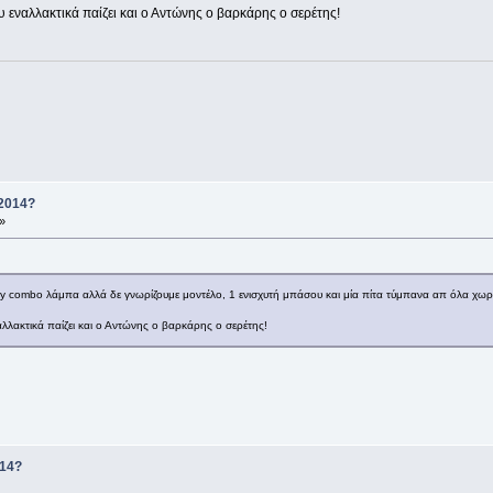
υ εναλλακτικά παίζει και ο Αντώνης ο βαρκάρης ο σερέτης!
 2014?
»
vey combo λάμπα αλλά δε γνωρίζουμε μοντέλο, 1 ενισχυτή μπάσου και μία πίτα τύμπανα απ όλα χω
λλακτικά παίζει και ο Αντώνης ο βαρκάρης ο σερέτης!
014?