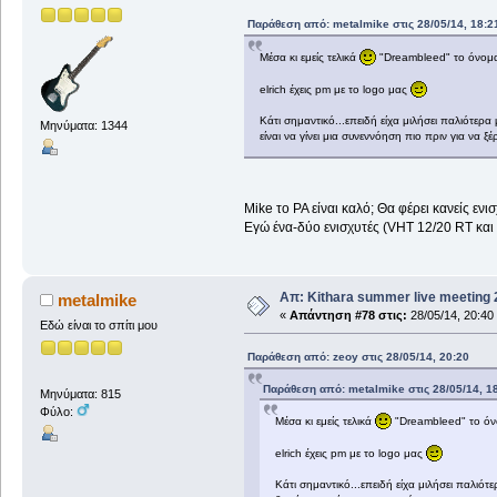
Παράθεση από: metalmike στις 28/05/14, 18:2
Μέσα κι εμείς τελικά
"Dreambleed" το όνομα
elrich έχεις pm με το logo μας
Κάτι σημαντικό...επειδή είχα μιλήσει παλιότερα 
Μηνύματα: 1344
είναι να γίνει μια συνεννόηση πιο πριν για να 
Mike το PA είναι καλό; Θα φέρει κανείς εν
Εγώ ένα-δύο ενισχυτές (VHT 12/20 RT και 
Απ: Kithara summer live meeting
metalmike
«
Απάντηση #78 στις:
28/05/14, 20:40
Εδώ είναι το σπίτι μου
Παράθεση από: zeoy στις 28/05/14, 20:20
Παράθεση από: metalmike στις 28/05/14, 1
Μηνύματα: 815
Φύλο:
Μέσα κι εμείς τελικά
"Dreambleed" το όν
elrich έχεις pm με το logo μας
Κάτι σημαντικό...επειδή είχα μιλήσει παλιότε