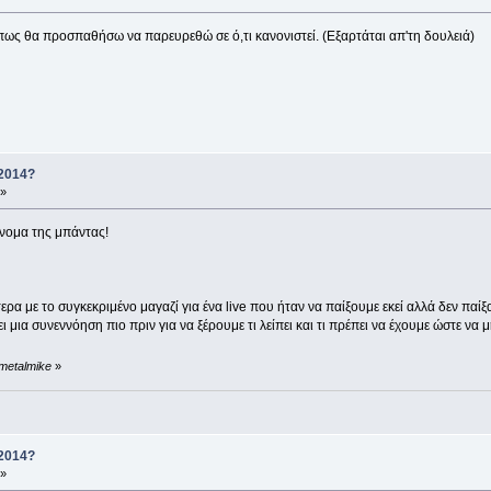
πως θα προσπαθήσω να παρευρεθώ σε ό,τι κανονιστεί. (Εξαρτάται απ'τη δουλειά)
 2014?
 »
νομα της μπάντας!
τερα με το συγκεκριμένο μαγαζί για ένα live που ήταν να παίξουμε εκεί αλλά δεν παίξα
νει μια συνεννόηση πιο πριν για να ξέρουμε τι λείπει και τι πρέπει να έχουμε ώστε 
 metalmike
»
 2014?
 »