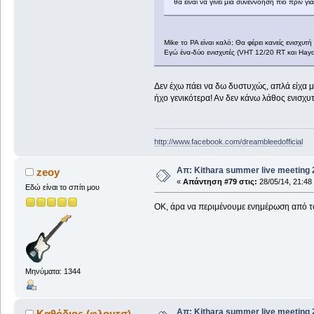
θα είναι να γίνει μια συνεννόηση πιο πριν γ
Mike το PA είναι καλό; Θα φέρει κανείς ενισχυτ
Εγώ ένα-δύο ενισχυτές (VHT 12/20 RT και Hayd
Δεν έχω πάει να δω δυστυχώς, απλά είχα μι
ήχο γενικότερα! Αν δεν κάνω λάθος ενισχυτ
http://www.facebook.com/dreambleedofficial
Απ: Kithara summer live meeting
zeoy
«
Απάντηση #79 στις:
28/05/14, 21:48
Εδώ είναι το σπίτι μου
OK, άρα να περιμένουμε ενημέρωση από τον
Μηνύματα: 1344
Απ: Kithara summer live meeting
Καθόδιος (φλουτσ)