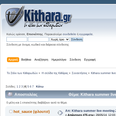
Καλώς ορίσατε,
Επισκέπτης
. Παρακαλούμε
συνδεθείτε
ή
εγγραφείτε
.
Σύνδεση με όνομα, κωδικό και διάρκεια σύνδεσης
Αρχική
Βοήθεια
Αναζήτηση
Ημερολόγιο
Σύνδεση
Εγγραφή
Το Στέκι των Κιθαρωδών
»
Η σελίδα της Κιθάρας
»
Συναντήσεις
»
Kithara summer liv
Σελίδες:
1
2
3
[
4
]
5
6
7
Κάτω
Αποστολέας
Θέμα: Kithara summer liv
0 μέλη και 1 επισκέπτης διαβάζουν αυτό το θέμα.
Απ: Kithara summer live meeting
hot_sauce (φλουτσ)
«
Απάντηση #75 στις:
28/05/14, 12:03