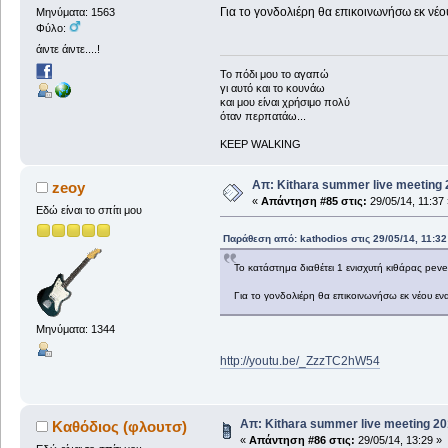
Για το γονδολιέρη θα επικοινωνήσω εκ νέο
Μηνύματα: 1563
Φύλο:
άιντε άιντε....!
To πόδι μου το αγαπώ
γι αυτό και το κουνάω
και μου είναι χρήσιμο πολύ
όταν περπατάω...
KEEP WALKING
Απ: Kithara summer live meeting
zeoy
«
Απάντηση #85 στις:
29/05/14, 11:37 
Εδώ είναι το σπίτι μου
Παράθεση από: kathodios στις 29/05/14, 11:32
Το κατάστημα διαθέτει 1 ενισχυτή κιθάρας pe
Για το γονδολιέρη θα επικοινωνήσω εκ νέου ενα
Μηνύματα: 1344
http://youtu.be/_ZzzTC2hW54
Απ: Kithara summer live meeting 2
Καθόδιος (φλουτσ)
«
Απάντηση #86 στις:
29/05/14, 13:29 »