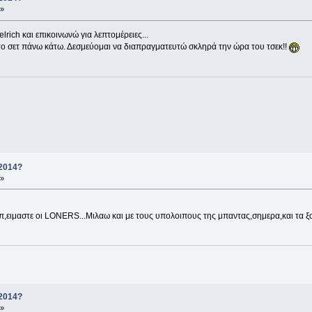
 »
rich και επικοινωνώ για λεπτομέρειες...
ο σετ πάνω κάτω. Δεσμεύομαι να διαπραγματευτώ σκληρά την ώρα του τσεκ!!
 2014?
 »
π,ειμαστε οι LONERS...Μιλαω και με τους υπολοιπους της μπαντας,σημερα,και τα ξα
 2014?
 »