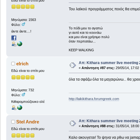
Εδώ είναι το σπίτι μου
Του λαϊκού προγράμματος ποιός θα επιμελ
Μηνύματα: 1563
Φύλο:
To πόδι μου το αγαπώ
άιντε άιντε....!
γι αυτό και το κουνάω
και μου είναι χρήσιμο πολύ
όταν περπατάω...
KEEP WALKING
Απ: Kithara summer live meeting
elrich
«
Απάντηση #87 στις:
29/05/14, 17:02
Εδώ είναι το σπίτι μου
όλα τα σφάζω όλα τα μαχαιρώνω... θα χρε
Μηνύματα: 732
Φύλο:
http://laikikithara.forumgreek.com
Κιθαρομπούζουκο ολέ
Απ: Kithara summer live meeting
Stel Andre
«
Απάντηση #88 στις:
31/05/14, 18:00
Εδώ είναι το σπίτι μου
Καλο ακουγεται! Το ψηνα να ρθω να jamα