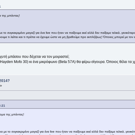
1
 της μπάντας!
με το συγκεκριμένο μαγαζί για ένα live που ήταν να παίξουμε εκεί αλλά δεν παίξαμε τελικά..γενικότερ
ξέρουμε τι λείπει και τι πρέπει να έχουμε ώστε να μη βρεθούμε προ εκπλήξεως! Όποιος μπορεί με τον
ισχυτή μπάσου που δέχεται να τον μοιραστεί;
Hayden Mofo 30) κι ένα μικρόφωνο (Beta 57A) θα φέρω σίγουρα. Όποιος θέλει τα χ
 2014?
 »
8:21
ομα της μπάντας!
ρα με το συγκεκριμένο μαγαζί για ένα live που ήταν να παίξουμε εκεί αλλά δεν παίξαμε τελικά..γενικό