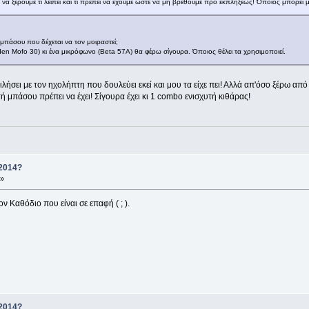
ια να ξέρουμε τι λείπει και τι πρέπει να έχουμε ώστε να μη βρεθούμε προ εκπλήξεως! Όποιος μπορεί 
ή μπάσου που δέχεται να τον μοιραστεί;
en Mofo 30) κι ένα μικρόφωνο (Beta 57A) θα φέρω σίγουρα. Όποιος θέλει τα χρησιμοποιεί.
λήσει με τον ηχολήπτη που δουλεύει εκεί και μου τα είχε πει! Αλλά απ'όσο ξέρω από
ή μπάσου πρέπει να έχει! Σίγουρα έχει κι 1 combo ενισχυτή κιθάρας!
 2014?
 »
 Καθόδιο που είναι σε επαφή ( ; ).
 2014?