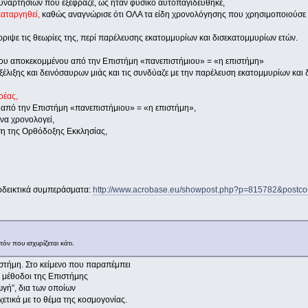
υναρτησιών που εξέφραζε, ως ήταν φυσικό αυτοπαγιδεύθηκε,
αταργηθεί,
καθώς αναγνώρισε ότι ΟΛΑ τα είδη χρονολόγησης που χρησιμοποιούσε ε
έρριψε τις θεωρίες της, περί παρέλευσης εκατομμυρίων και δισεκατομμυρίων ετών.
 του αποκεκομμένου από την Επιστήμη «πανεπιστήμιου» = «η επιστήμη»
εξέλιξης και δεινόσαυρων μιάς και τις συνδύαζε με την παρέλευση εκατομμυρίων και
ρέας,
από την Επιστήμη «πανεπιστήμιου» = «η επιστήμη»,
 να χρονολογεί,
έση της Ορθόδοξης Εκκλησίας,
ποδεικτικά συμπεράσματα:
http://www.acrobase.eu/showpost.php?p=815782&postco
όν που ισχυρίζεται κάτι.
ιστήμη. Στο κείμενο που παραπέμπει
 μέθοδοι της Επιστήμης
ωγή”, δια των οποίων
ετικά με το θέμα της κοσμογονίας.