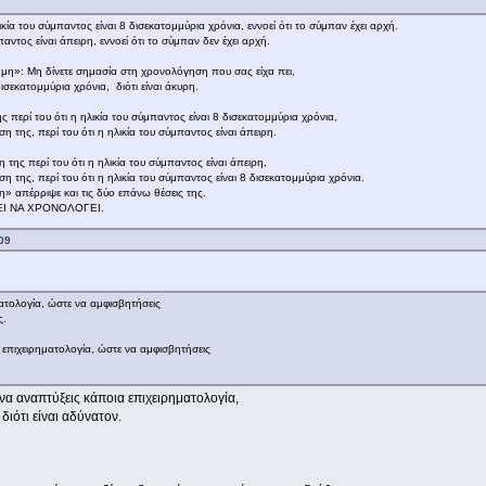
ικία του σύμπαντος είναι 8 δισεκατομμύρια χρόνια, εννοεί ότι το σύμπαν έχει αρχή.
αντος είναι άπειρη, εννοεί ότι το σύμπαν δεν έχει αρχή.
τήμη»: Μη δίνετε σημασία στη χρονολόγηση που σας είχα πει,
δισεκατομμύρια χρόνια, διότι είναι άκυρη.
 περί του ότι η ηλικία του σύμπαντος είναι 8 δισεκατομμύρια χρόνια,
η της, περί του ότι η ηλικία του σύμπαντος είναι άπειρη.
 της περί του ότι η ηλικία του σύμπαντος είναι άπειρη,
η της, περί του ότι η ηλικία του σύμπαντος είναι 8 δισεκατομμύρια χρόνια.
μη» απέρριψε και τις δύο επάνω θέσεις της.
ΕΙ ΝΑ ΧΡΟΝΟΛΟΓΕΙ.
09
ατολογία, ώστε να αμφισβητήσεις
ς.
επιχειρηματολογία, ώστε να αμφισβητήσεις
να αναπτύξεις κάποια επιχειρηματολογία,
διότι είναι αδύνατον.