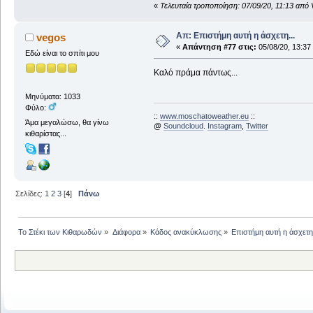
«
Τελευταία τροποποίηση: 07/09/20, 11:13 από 
Απ: Επιστήμη αυτή η άσχετη...
vegos
«
Απάντηση #77 στις:
05/08/20, 13:37
Εδώ είναι το σπίτι μου
Καλό πράμα πάντως...
Μηνύματα: 1033
Φύλο:
::
www.moschatoweather.eu
::
Άμα μεγαλώσω, θα γίνω
@
Soundcloud
.
Instagram
,
Twitter
κιθαρίστας...
Σελίδες:
1
2
3
[
4
]
Πάνω
Το Στέκι των Κιθαρωδών
»
Διάφορα
»
Κάδος ανακύκλωσης
»
Επιστήμη αυτή η άσχετη.