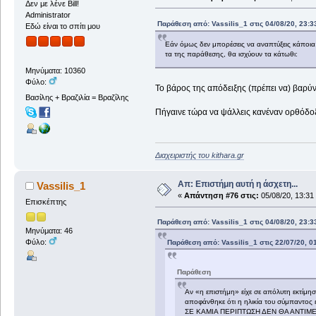
Δεν με λένε Bill!
Administrator
Παράθεση από: Vassilis_1 στις 04/08/20, 23:3
Εδώ είναι το σπίτι μου
Εάν όμως δεν μπορέσεις να αναπτύξεις κάποια 
τα της παράθεσης, θα ισχύουν τα κάτωθι:
Μηνύματα: 10360
Φύλο:
Το βάρος της απόδειξης (πρέπει να) βαρύνε
Βασίλης + Βραζιλία = Βραζίλης
Πήγαινε τώρα να ψάλλεις κανέναν ορθόδοξο 
Διαχειριστής του kithara.gr
Απ: Επιστήμη αυτή η άσχετη...
Vassilis_1
«
Απάντηση #76 στις:
05/08/20, 13:31
Επισκέπτης
Παράθεση από: Vassilis_1 στις 04/08/20, 23:3
Μηνύματα: 46
Φύλο:
Παράθεση από: Vassilis_1 στις 22/07/20, 0
Παράθεση
Αν «η επιστήμη» είχε σε απόλυτη εκτίμη
αποφάνθηκε ότι η ηλικία του σύμπαντος ε
ΣΕ ΚΑΜΙΑ ΠΕΡΙΠΤΩΣΗ ΔΕΝ ΘΑ ΑΝΤΙΜ