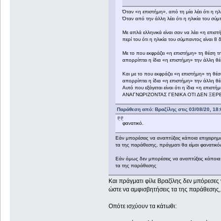
Όταν «η επιστήμη», από τη μία λέει ότι η ηλ
Όταν από την άλλη λέει ότι η ηλικία του σύμπ
Με απλά ελληνικά είναι σαν να λέει «η επισ
περί του ότι η ηλικία του σύμπαντος είναι 8 
Με το που εκφράζει «η επιστήμη» τη θέση της
απορρίπτει η ίδια «η επιστήμη» την άλλη θέσ
Και με το που εκφράζει «η επιστήμη» τη θέση
απορρίπτει η ίδια «η επιστήμη» την άλλη θέσ
Αυτό που εξάγεται είναι ότι η ίδια «η επιστή
ΑΝΑΓΝΩΡΙΖΟΝΤΑΣ ΓΕΝΙΚΑ ΟΤΙ ΔΕΝ ΞΕΡ
Παράθεση από: Βραζίλης στις 03/08/20, 18:
φανατικό.
Εάν μπορέσεις να αναπτύξεις κάποια επιχειρημ
τα της παράθεσης, πράγματι θα είμαι φανατικό
Εάν όμως δεν μπορέσεις να αναπτύξεις κάποια 
τα της παράθεσης
Και πράγματι φίλε Βραζίλης δεν μπόρεσες 
ώστε να αμφισβητήσεις τα της παράθεσης, 
Οπότε ισχύουν τα κάτωθι: