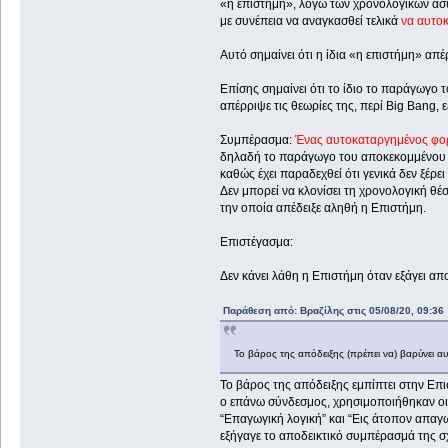
«η επιστήμη», λόγω των χρονολογικών ασ
με συνέπεια να αναγκασθεί τελικά
να αυτοκ
Αυτό σημαίνει ότι η ίδια «η επιστήμη» απ
Επίσης σημαίνει ότι το ίδιο το παράγωγο
απέρριψε τις θεωρίες της, περί Big Bang, 
Συμπέρασμα:
Ένας αυτοκαταργημένος φο
δηλαδή το παράγωγο του αποκεκομμένου 
καθώς έχει παραδεχθεί ότι γενικά δεν ξέρει
Δεν μπορεί να κλονίσει τη χρονολογική θ
την οποία απέδειξε αληθή η Επιστήμη.
Επιστέγασμα:
Δεν κάνει λάθη η Επιστήμη όταν εξάγει α
Παράθεση από: Βραζίλης στις 05/08/20, 09:36
Το βάρος της απόδειξης (πρέπει να) βαρύνει αυτ
Το βάρος της απόδειξης εμπίπτει στην Επ
ο επάνω σύνδεσμος, χρησιμοποιήθηκαν οι
“Επαγωγική λογική” και “Εις άτοπον απαγ
εξήγαγε το αποδεικτικό συμπέρασμά της σχ