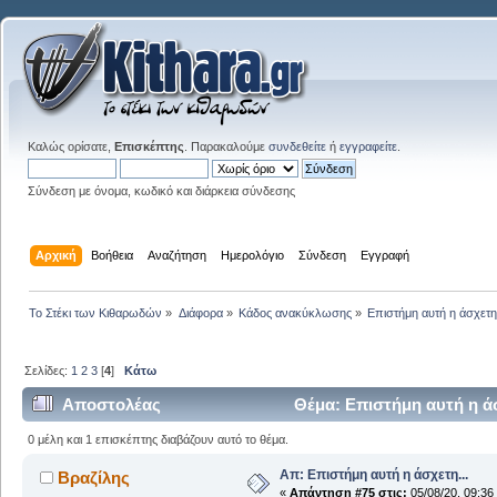
Καλώς ορίσατε,
Επισκέπτης
. Παρακαλούμε
συνδεθείτε
ή
εγγραφείτε
.
Σύνδεση με όνομα, κωδικό και διάρκεια σύνδεσης
Αρχική
Βοήθεια
Αναζήτηση
Ημερολόγιο
Σύνδεση
Εγγραφή
Το Στέκι των Κιθαρωδών
»
Διάφορα
»
Κάδος ανακύκλωσης
»
Επιστήμη αυτή η άσχετη.
Σελίδες:
1
2
3
[
4
]
Κάτω
Αποστολέας
Θέμα: Επιστήμη αυτή η άσ
0 μέλη και 1 επισκέπτης διαβάζουν αυτό το θέμα.
Απ: Επιστήμη αυτή η άσχετη...
Βραζίλης
«
Απάντηση #75 στις:
05/08/20, 09:36