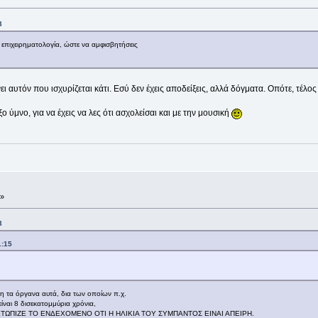
3
επιχειρηματολογία, ώστε να αμφισβητήσεις
ι αυτόν που ισχυρίζεται κάτι. Εσύ δεν έχεις αποδείξεις, αλλά δόγματα. Οπότε, τέλος
ύμνο, για να έχεις να λες ότι ασχολείσαι και με την μουσική
 »
3
1:15
ση τα όργανα αυτά, δια των οποίων π.χ.
ίναι 8 δισεκατομμύρια χρόνια,
ΕΤΩΠΙΖΕ ΤΟ ΕΝΔΕΧΟΜΕΝΟ ΟΤΙ Η ΗΛΙΚΙΑ ΤΟΥ ΣΥΜΠΑΝΤΟΣ ΕΙΝΑΙ ΑΠΕΙΡΗ.