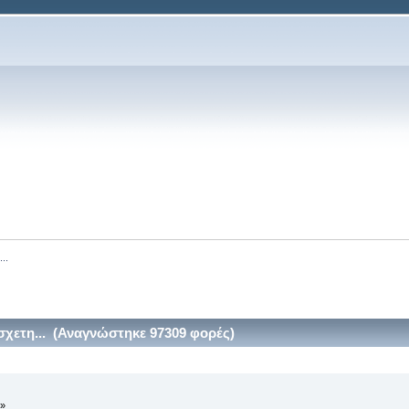
..
χετη... (Αναγνώστηκε 97309 φορές)
 »