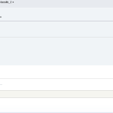
Vassilis_1
»
 »
..