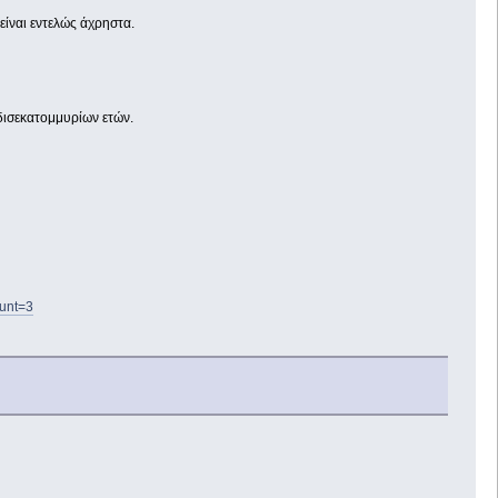
ίναι εντελώς άχρηστα.
 δισεκατομμυρίων ετών.
unt=3