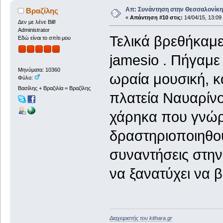
Απ: Συνάντηση στην Θεσσαλονίκη,
Βραζίλης
«
Απάντηση #10 στις:
14/04/15, 13:09
Δεν με λένε Bill!
Administrator
Τελικά βρεθήκαμε
Εδώ είναι το σπίτι μου
jamesio . Πήγαμε
Μηνύματα: 10360
ωραία μουσική, κ
Φύλο:
Βασίλης + Βραζιλία = Βραζίλης
πλατεία Ναυαρίνο
χάρηκα που γνώρι
δραστηριοποιηθού
συναντήσεις στην
να ξανατύχει να 
Διαχειριστής του kithara.gr