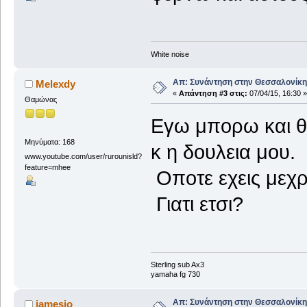
White noise
Απ: Συνάντηση στην Θεσσαλονίκη,
Μelexdy
«
Απάντηση #3 στις:
07/04/15, 16:30 »
Θαμώνας
Εγω μπορω και θ
Μηνύματα: 168
κ η δουλεια μου.
www.youtube.com/user/rurounisld?
feature=mhee
Οποτε εχεις μεχρι
Γιατι ετσι?
Sterling sub Ax3
yamaha fg 730
Απ: Συνάντηση στην Θεσσαλονίκη,
jamesio