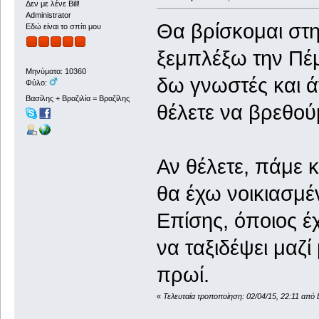
Δεν με λένε Bill!
Administrator
Θα βρίσκομαι στη
Εδώ είναι το σπίτι μου
ξεμπλέξω την Πέ
Μηνύματα: 10360
δω γνωστές και ά
Φύλο:
Βασίλης + Βραζιλία = Βραζίλης
θέλετε να βρεθού
Αν θέλετε, πάμε 
θα έχω νοικιασμέν
Επίσης, όποιος έ
να ταξιδέψει μαζί
πρωί.
«
Τελευταία τροποποίηση: 02/04/15, 22:11 από 