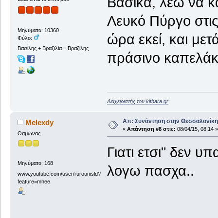
Βασικά, λέω να κ
Λευκό Πύργο στις
Μηνύματα: 10360
ώρα εκεί, και με
Φύλο:
Βασίλης + Βραζιλία = Βραζίλης
πράσινο καπελάκι
Διαχειριστής του kithara.gr
Απ: Συνάντηση στην Θεσσαλονίκη,
Μelexdy
«
Απάντηση #8 στις:
08/04/15, 08:14 »
Θαμώνας
Γιατι ετσι" δεν υ
Μηνύματα: 168
λογω πασχα..
www.youtube.com/user/rurounisld?
feature=mhee