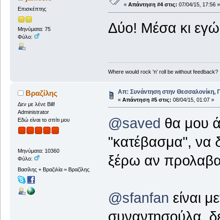
«
Απάντηση #4 στις:
07/04/15, 17:56 »
Επισκέπτης
Δύο! Μέσα κι εγώ
Μηνύματα: 75
Φύλο:
Where would rock 'n' roll be without feedback?
Απ: Συνάντηση στην Θεσσαλονίκη, Π
Βραζίλης
«
Απάντηση #5 στις:
08/04/15, 01:07 »
Δεν με λένε Bill!
Administrator
@saved
θα μου ά
Εδώ είναι το σπίτι μου
"κατέβασμα", να 
Μηνύματα: 10360
ξέρω αν προλαβα
Φύλο:
Βασίλης + Βραζιλία = Βραζίλης
@sfanfan
είναι μ
συναντησούλα, δεν