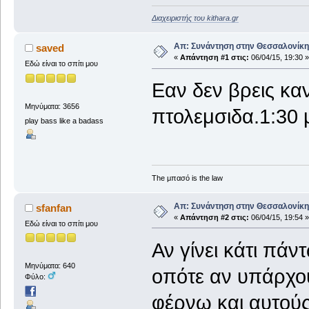
Διαχειριστής του kithara.gr
Απ: Συνάντηση στην Θεσσαλονίκη,
saved
«
Απάντηση #1 στις:
06/04/15, 19:30 »
Εδώ είναι το σπίτι μου
Εαν δεν βρεις κα
Μηνύματα: 3656
πτολεμσιδα.1:30 μ
play bass like a badass
The μπασό is the law
Απ: Συνάντηση στην Θεσσαλονίκη,
sfanfan
«
Απάντηση #2 στις:
06/04/15, 19:54 »
Εδώ είναι το σπίτι μου
Αν γίνει κάτι πά
Μηνύματα: 640
οπότε αν υπάρχο
Φύλο:
φέρνω και αυτού