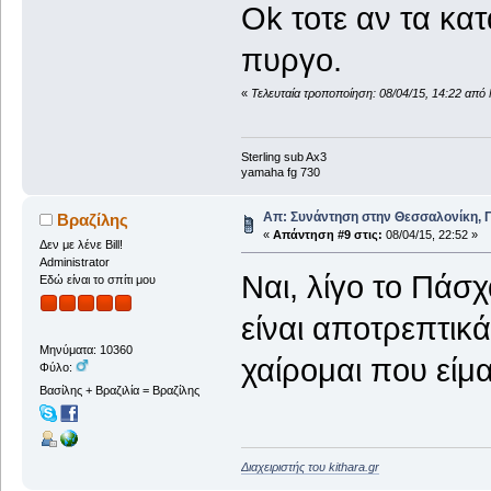
Ok τοτε αν τα κατ
πυργο.
«
Τελευταία τροποποίηση: 08/04/15, 14:22 απ
Sterling sub Ax3
yamaha fg 730
Απ: Συνάντηση στην Θεσσαλονίκη, Π
Βραζίλης
«
Απάντηση #9 στις:
08/04/15, 22:52 »
Δεν με λένε Bill!
Administrator
Ναι, λίγο το Πάσχ
Εδώ είναι το σπίτι μου
είναι αποτρεπτικά
Μηνύματα: 10360
χαίρομαι που είμα
Φύλο:
Βασίλης + Βραζιλία = Βραζίλης
Διαχειριστής του kithara.gr