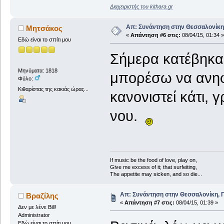
Διαχειριστής του kithara.gr
Απ: Συνάντηση στην Θεσσαλονίκη,
Μητσάκος
«
Απάντηση #6 στις:
08/04/15, 01:34 »
Εδώ είναι το σπίτι μου
Σήμερα κατέβηκα
Μηνύματα: 1818
μπορέσω να ανηφ
Φύλο:
Κιθαρίστας της κακιάς ώρας...
κανονιστεί κάτι, 
νου.
If music be the food of love, play on,
Give me excess of it; that surfeiting,
The appetite may sicken, and so die...
Απ: Συνάντηση στην Θεσσαλονίκη, Π
Βραζίλης
«
Απάντηση #7 στις:
08/04/15, 01:39 »
Δεν με λένε Bill!
Administrator
Εδώ είναι το σπίτι μου