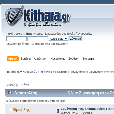
Καλώς ορίσατε,
Επισκέπτης
. Παρακαλούμε
συνδεθείτε
ή
εγγραφείτε
.
Σύνδεση με όνομα, κωδικό και διάρκεια σύνδεσης
Αρχική
Βοήθεια
Αναζήτηση
Ημερολόγιο
Σύνδεση
Εγγραφή
Το Στέκι των Κιθαρωδών
»
Η σελίδα της Κιθάρας
»
Συναντήσεις
»
Συνάντηση στην Θε
Σελίδες: [
1
]
Κάτω
Αποστολέας
Θέμα: Συνάντηση στην Θε
0 μέλη και 1 επισκέπτης διαβάζουν αυτό το θέμα.
Συνάντηση στην Θεσσαλονίκη, Πέμπτ
Βραζίλης
«
στις:
02/04/15, 20:10 »