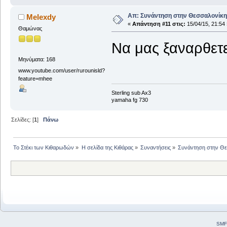
Απ: Συνάντηση στην Θεσσαλονίκη,
Μelexdy
«
Απάντηση #11 στις:
15/04/15, 21:54 
Θαμώνας
Να μας ξαναρθετ
Μηνύματα: 168
www.youtube.com/user/rurounisld?
feature=mhee
Sterling sub Ax3
yamaha fg 730
Σελίδες: [
1
]
Πάνω
Το Στέκι των Κιθαρωδών
»
Η σελίδα της Κιθάρας
»
Συναντήσεις
»
Συνάντηση στην Θε
SMF