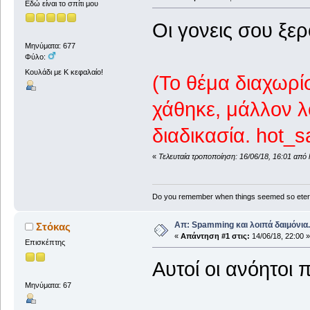
Εδώ είναι το σπίτι μου
Οι γονεις σου ξερ
Μηνύματα: 677
Φύλο:
Κουλάδι με Κ κεφαλαίο!
(Το θέμα διαχωρί
χάθηκε, μάλλον λ
διαδικασία. hot_s
«
Τελευταία τροποποίηση: 16/06/18, 16:01 από
Do you remember when things seemed so eter
Απ: Spamming και λοιπά δαιμόνια..
Στόκας
«
Απάντηση #1 στις:
14/06/18, 22:00 »
Επισκέπτης
Αυτοί οι ανόητοι 
Μηνύματα: 67