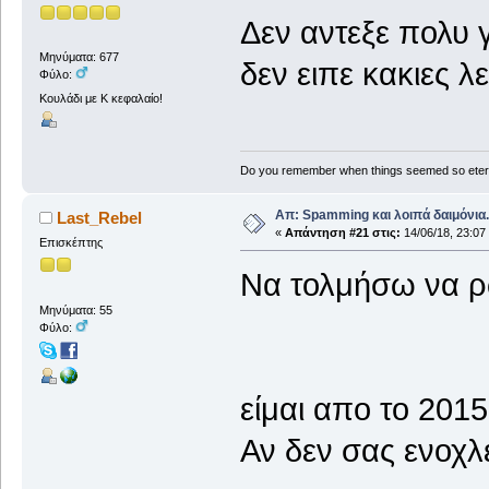
Δεν αντεξε πολυ 
Μηνύματα: 677
δεν ειπε κακιες λ
Φύλο:
Κουλάδι με Κ κεφαλαίο!
Do you remember when things seemed so eter
Απ: Spamming και λοιπά δαιμόνια..
Last_Rebel
«
Απάντηση #21 στις:
14/06/18, 23:07
Επισκέπτης
Να τολμήσω να ρω
Μηνύματα: 55
Φύλο:
είμαι απο το 2015
Αν δεν σας ενοχλε