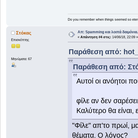
Do you remember when things seemed so eter
Απ: Spamming και λοιπά δαιμόνια..
Στόκας
«
Απάντηση #4 στις:
14/06/18, 22:09 »
Επισκέπτης
Παράθεση από: hot_s
Μηνύματα: 67
Παράθεση από: Στόκ
Αυτοί οι ανόητοι π
φίλε αν δεν σαρέσε
Καλύτερο θα είναι, ε
"Φίλε" απ'το πρωί, μ
θέματα. Ο λόγος?