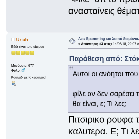
ανασταίνεις θέμα
Απ: Spamming και λοιπά δαιμόνια..
Uriah
«
Απάντηση #3 στις:
14/06/18, 22:07 »
Εδώ είναι το σπίτι μου
Παράθεση από: Στόκα
Μηνύματα: 677
Φύλο:
Αυτοί οι ανόητοι που
Κουλάδι με Κ κεφαλαίο!
φίλε αν δεν σαρέσει
θα είναι, ε; Τι λες;
Πιτσιρικο ρουφα τ
καλυτερα. Ε; Τι λε