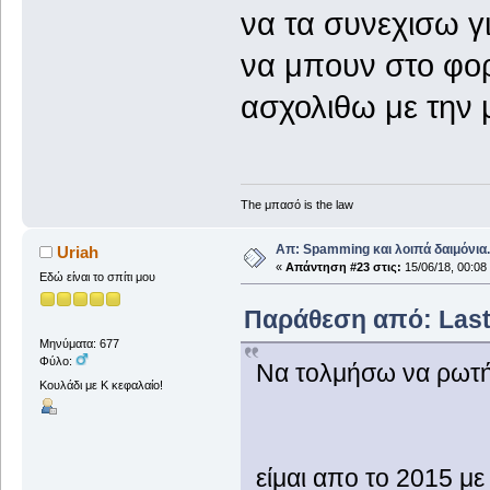
να τα συνεχισω γ
να μπουν στο φο
ασχολιθω με την 
The μπασό is the law
Απ: Spamming και λοιπά δαιμόνια..
Uriah
«
Απάντηση #23 στις:
15/06/18, 00:08
Εδώ είναι το σπίτι μου
Παράθεση από: Last_
Μηνύματα: 677
Φύλο:
Να τολμήσω να ρωτήσ
Κουλάδι με Κ κεφαλαίο!
είμαι απο το 2015 με