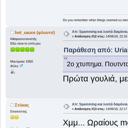
Do you remember when things seemed so eter
Απ: Spamming και λοιπά δαιμόνια..
hot_sauce (φλουτσ)
«
Απάντηση #12 στις:
14/06/18, 22:16
Κιθαροσυντονιστής
Εδώ είναι το σπίτι μου
Παράθεση από: Uriah
Μηνύματα: 6350
2ο χτυπημα. Πουτντ
Φύλο:
Πρώτα γουλιά, μ
Απ: Spamming και λοιπά δαιμόνια..
Στόκας
«
Απάντηση #13 στις:
14/06/18, 22:17
Επισκέπτης
Χμμ... Ωραίους m