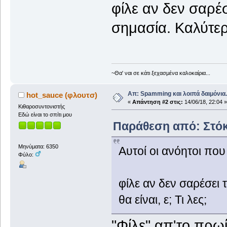
φίλε αν δεν σαρέ
σημασία. Καλύτερο 
~Θα' ναι σε κάτι ξεχασμένα καλοκαίρια...
Απ: Spamming και λοιπά δαιμόνια..
hot_sauce (φλουτσ)
«
Απάντηση #2 στις:
14/06/18, 22:04 »
Κιθαροσυντονιστής
Εδώ είναι το σπίτι μου
Παράθεση από: Στόκα
Μηνύματα: 6350
Αυτοί οι ανόητοι που
Φύλο:
φίλε αν δεν σαρέσει
θα είναι, ε; Τι λες;
"Φίλε" απ'το πρω