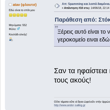
Απ: Spamming και λοιπά δαιμόνια..
atav (φλουτσ)
«
Απάντηση #10 στις:
14/06/18, 22:14
Εδώ είναι το σπίτι μου
Παράθεση από: Στόκα
Μηνύματα: 552
Φύλο:
Ξέρεις αυτό είναι το
Κουλάδι ολκής!
γεροκομείο ειναι εδώ
Σαν τα ηφαίστεια 
τους ακούς!
Οὔτε τάματα οὔτε οἱ ἅγιοι ὠφελοῦν στὴν ἀρρώστ
http://www.andor-sailing.gr