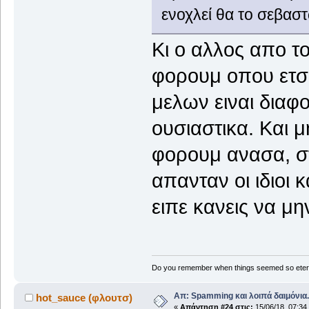
ενοχλεί θα το σεβαστ
Κι ο αλλος απο το
φορουμ οπου ετσι
μελων ειναι διαφο
ουσιαστικα. Και μ
φορουμ ανασα, στ
απανταν οι ιδιοι 
ειπε κανεις να μ
Do you remember when things seemed so eter
Απ: Spamming και λοιπά δαιμόνια..
hot_sauce (φλουτσ)
«
Απάντηση #24 στις:
15/06/18, 07:34