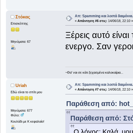
Απ: Spamming και λοιπά δαιμόνια..
Στόκας
«
Απάντηση #6 στις:
14/06/18, 22:10 »
Επισκέπτης
Ξέρεις αυτό είναι
Μηνύματα: 67
ενεργο. Σαν γεροκ
~Θα' ναι σε κάτι ξεχασμένα καλοκαίρια...
Απ: Spamming και λοιπά δαιμόνια..
Uriah
«
Απάντηση #7 στις:
14/06/18, 22:10 »
Εδώ είναι το σπίτι μου
Παράθεση από: hot_s
Μηνύματα: 677
Φύλο:
Παράθεση από: Στόκ
Κουλάδι με Κ κεφαλαίο!
Ο λόγος; Καλά, μου