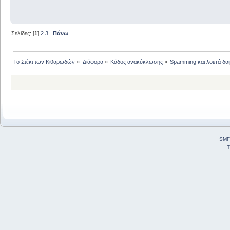
Σελίδες: [
1
]
2
3
Πάνω
Το Στέκι των Κιθαρωδών
»
Διάφορα
»
Κάδος ανακύκλωσης
»
Spamming και λοιπά δαιμ
SMF
T