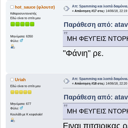
Απ: Spamming και λοιπά δαιμόνια..
hot_sauce (φλουτσ)
«
Απάντηση #17 στις:
14/06/18, 22:19
Κιθαροσυντονιστής
Εδώ είναι το σπίτι μου
Παράθεση από: atav 
Μηνύματα: 6350
ΜΗ ΦΕΥΓΕΙΣ ΝΤΟΡΗ
Φύλο:
"Φάνιη" ρε.
Απ: Spamming και λοιπά δαιμόνια..
Uriah
«
Απάντηση #18 στις:
14/06/18, 22:20
Εδώ είναι το σπίτι μου
Παράθεση από: atav 
Μηνύματα: 677
Φύλο:
ΜΗ ΦΕΥΓΕΙΣ ΝΤΟΡΗ
Κουλάδι με Κ κεφαλαίο!
Ειναι πιτσιρικας 