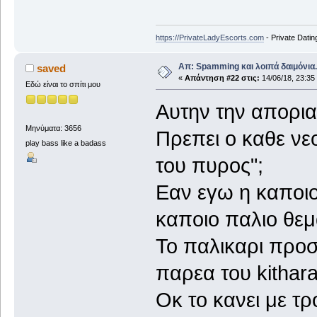
https://PrivateLadyEscorts.com
- Private Datin
Απ: Spamming και λοιπά δαιμόνια..
saved
«
Απάντηση #22 στις:
14/06/18, 23:35
Εδώ είναι το σπίτι μου
Αυτην την απορια
Μηνύματα: 3656
Πρεπει ο καθε νε
play bass like a badass
του πυρος";
Εαν εγω η καποιο
καποιο παλιο θεμ
Το παλικαρι προσ
παρεα του kithara
Οκ το κανει με τ