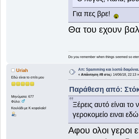
Για πες βρε!
Θα του εχουν βαλ
Do you remember when things seemed so eter
Απ: Spamming και λοιπά δαιμόνια..
Uriah
«
Απάντηση #8 στις:
14/06/18, 22:13 »
Εδώ είναι το σπίτι μου
Παράθεση από: Στόκα
Μηνύματα: 677
Φύλο:
Ξέρεις αυτό είναι το
Κουλάδι με Κ κεφαλαίο!
γεροκομείο ειναι εδώ
Αφου ολοι γεροι 