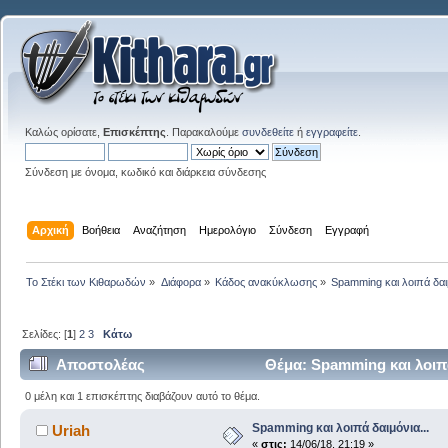
Καλώς ορίσατε,
Επισκέπτης
. Παρακαλούμε
συνδεθείτε
ή
εγγραφείτε
.
Σύνδεση με όνομα, κωδικό και διάρκεια σύνδεσης
Αρχική
Βοήθεια
Αναζήτηση
Ημερολόγιο
Σύνδεση
Εγγραφή
Το Στέκι των Κιθαρωδών
»
Διάφορα
»
Κάδος ανακύκλωσης
»
Spamming και λοιπά δαιμ
Σελίδες: [
1
]
2
3
Κάτω
Αποστολέας
Θέμα: Spamming και λοιπά
0 μέλη και 1 επισκέπτης διαβάζουν αυτό το θέμα.
Spamming και λοιπά δαιμόνια...
Uriah
«
στις:
14/06/18, 21:19 »