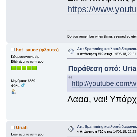
https://www.you
Do you remember when things seemed so eter
Απ: Spamming και λοιπά δαιμόνια..
hot_sauce (φλουτσ)
«
Απάντηση #19 στις:
14/06/18, 22:21
Κιθαροσυντονιστής
Εδώ είναι το σπίτι μου
Παράθεση από: Uriah
Μηνύματα: 6350
http://youtube.com
Φύλο:
Αααα, ναι! Υπάρχε
Απ: Spamming και λοιπά δαιμόνια..
Uriah
«
Απάντηση #20 στις:
14/06/18, 22:23
Εδώ είναι το σπίτι μου