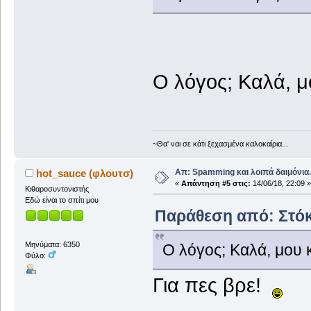
Ο λόγος; Καλά, μ
~Θα' ναι σε κάτι ξεχασμένα καλοκαίρια...
Απ: Spamming και λοιπά δαιμόνια..
hot_sauce (φλουτσ)
«
Απάντηση #5 στις:
14/06/18, 22:09 »
Κιθαροσυντονιστής
Εδώ είναι το σπίτι μου
Παράθεση από: Στόκα
Μηνύματα: 6350
Ο λόγος; Καλά, μου κ
Φύλο:
Για πες βρε!