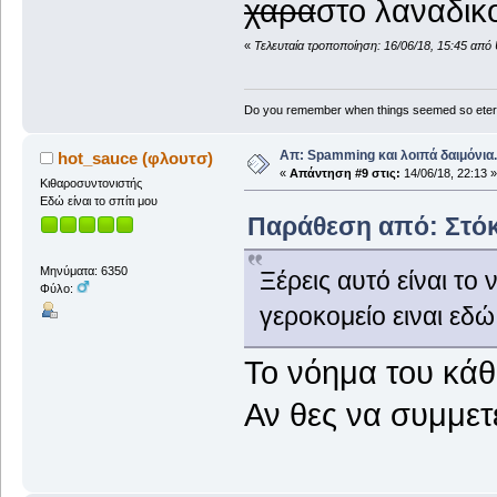
χαρα
στο λαναδικο
«
Τελευταία τροποποίηση: 16/06/18, 15:45 από 
Do you remember when things seemed so eter
Απ: Spamming και λοιπά δαιμόνια..
hot_sauce (φλουτσ)
«
Απάντηση #9 στις:
14/06/18, 22:13 »
Κιθαροσυντονιστής
Εδώ είναι το σπίτι μου
Παράθεση από: Στόκα
Μηνύματα: 6350
Ξέρεις αυτό είναι το
Φύλο:
γεροκομείο ειναι εδώ
To νόημα του κάθ
Αν θες να συμμετ