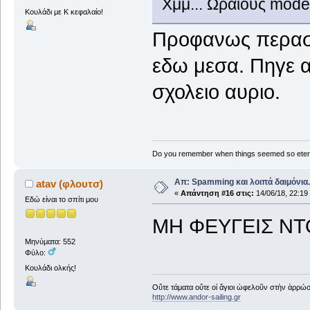
Χμμ... Ωραίους mode
Κουλάδι με Κ κεφαλαίο!
Προφανως περασε
εδω μεσα. Πηγε α
σχολειο αυριο.
Do you remember when things seemed so eter
Απ: Spamming και λοιπά δαιμόνια..
atav (φλουτσ)
«
Απάντηση #16 στις:
14/06/18, 22:19
Εδώ είναι το σπίτι μου
ΜΗ ΦΕΥΓΕΙΣ ΝΤ
Μηνύματα: 552
Φύλο:
Κουλάδι ολκής!
Οὔτε τάματα οὔτε οἱ ἅγιοι ὠφελοῦν στὴν ἀρρώστ
http://www.andor-sailing.gr