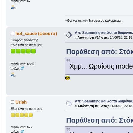
Μηνύματα: 67
~Θα' ναι σε κάτι ξεχασμένα καλοκαίρια...
Απ: Spamming και λοιπά δαιμόνια..
hot_sauce (φλουτσ)
«
Απάντηση #14 στις:
14/06/18, 22:18
Κιθαροσυντονιστής
Εδώ είναι το σπίτι μου
Παράθεση από: Στόκα
Μηνύματα: 6350
Χμμ... Ωραίους mode
Φύλο:
Απ: Spamming και λοιπά δαιμόνια..
Uriah
«
Απάντηση #15 στις:
14/06/18, 22:18
Εδώ είναι το σπίτι μου
Παράθεση από: Στόκα
Μηνύματα: 677
Φύλο: