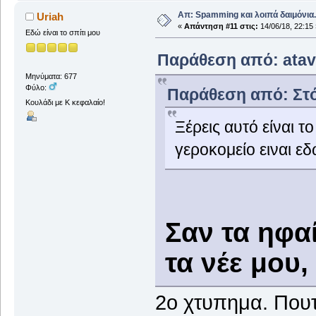
Απ: Spamming και λοιπά δαιμόνια..
Uriah
«
Απάντηση #11 στις:
14/06/18, 22:15 
Εδώ είναι το σπίτι μου
Παράθεση από: atav 
Μηνύματα: 677
Φύλο:
Παράθεση από: Στόκ
Κουλάδι με Κ κεφαλαίο!
Ξέρεις αυτό είναι τ
γεροκομείο ειναι εδ
Σαν τα ηφαί
τα νέε μου,
2ο χτυπημα. Που