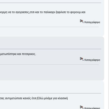
φορμη να το αγορασεις,ετσι και το παλικαρι ξεφιλισε το φορουμ.και
Καταγράφηκε
μετωπίστηκε και πιτσιρικος.
Καταγράφηκε
σας αντιμετώπισε κανείς έτσι;Εδώ μιλάμε για κλασική
Καταγράφηκε