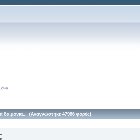
όνια...
 δαιμόνια... (Αναγνώστηκε 47986 φορές)
.
 »