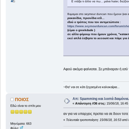
Ε ντάξει τι άλλο να πω... μείνει hater, διώ
θυμαμαι στο seymour duncan που ήμουν (και ε
ροκανίδια, πριονίδια κτλ...
ιδού ο τρόπος που τον αντιμετώπισα :
https://www.seymourduncan.com/forum/sho
(είμαι ο greekdude )
σε αλλα φόρουμ που ήμουν χρόνια, "κατακτή
εκεί απλά έσβησα το account και πάμε για 
Αφού ακόμα φαίνεσαι. Σε μπάναραν ή εσύ 
~Θα' ναι σε κάτι ξεχασμένα καλοκαίρια...
Απ: Spamming και λοιπά δαιμόνια..
ΠΟΙΟΣ
«
Απάντηση #36 στις:
15/06/18, 16:45
Εδώ είναι το σπίτι μου
αν για να υπαρχεις πρεπει να σε δουν τοτε
«
Τελευταία τροποποίηση: 15/06/18, 16:53 απ
Μηνύματα: 663
Φύλο: