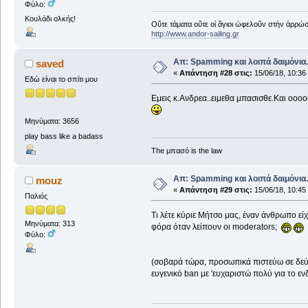
Φύλο:
Κουλάδι ολκής!
Οὔτε τάματα οὔτε οἱ ἅγιοι ὠφελοῦν στὴν ἀρρώστ
http://www.andor-sailing.gr
Απ: Spamming και λοιπά δαιμόνια..
saved
«
Απάντηση #28 στις:
15/06/18, 10:36
Εδώ είναι το σπίτι μου
Εμεις κ.Ανδρεα..ειμεθα μπασισθε.Και οοο
Μηνύματα: 3656
play bass like a badass
The μπασό is the law
Απ: Spamming και λοιπά δαιμόνια..
mouz
«
Απάντηση #29 στις:
15/06/18, 10:45
Παλιός
Τι λέτε κύριε Μήτσο μας, έναν άνθρωπο είχ
Μηνύματα: 313
φόρα όταν λείπουν οι moderators;
Φύλο:
(σοβαρά τώρα, προσωπικά πιστεύω σε δεύτ
ευγενικό ban με 'ευχαριστώ πολύ για το ε