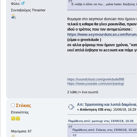
Φύλο:
Ε ντάξει τι άλλο να πω... μείνει hater, διώξτο
Συνταξιούχος Thrasher
θυμαμαι στο seymour duncan που ήμουν (κ
τελικά η κιθαρα θα γίνει ροκανίδια, πριονί
ιδού ο τρόπος που τον αντιμετώπισα :
https://www.seymourduncan.com/forum
(είμαι ο greekdude )
σε αλλα φόρουμ που ήμουν χρόνια, "κατα
εκεί απλά έσβησα το account και πάμε γ
https://soundcloud.com/greekdude888
https://www.youtube.com/user/panixgr
2 λάθη != ένα σωστό
Απ: Spamming και λοιπά δαιμόνια..
Στόκας
«
Απάντηση #35 στις:
15/06/18, 16:29
Επισκέπτης
Παράθεση από: panixgr στις 15/06/18, 16:26
Παράθεση από: Στόκας στις 15/06/18, 15:42
Μηνύματα: 67