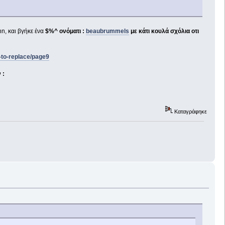
, και βγήκε ένα
$%^ ονόματι :
beaubrummels
με κάτι κουλά σχόλια οτι
to-replace/page9
 :
Καταγράφηκε