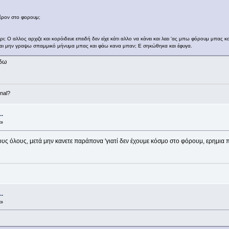
έρον στο φορουμ;
πάρι; Ο αλλος αρχιζε και κορόιδευε επειδή δεν είχε κάτι αλλο να κάνει και λεει 'ας μπω φόρουμ μπα
μαι μην γραψω σπαμμικό μήνυμα μπας και φάω κανα μπαν; Ε σηκώθηκα και έφυγα.
εδω
nal?
.
 »
ώξτους όλους, μετά μην κανετε παράπονα 'γιατί δεν έχουμε κόσμο στο φόρουμ, ερημια π
.
 »