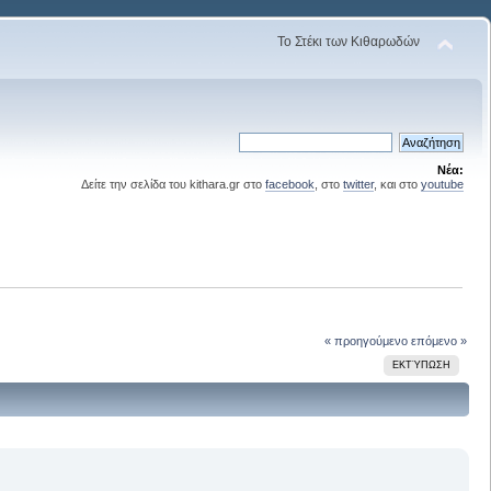
Το Στέκι των Κιθαρωδών
Νέα:
Δείτε την σελίδα του kithara.gr στο
facebook
, στο
twitter
, και στο
youtube
« προηγούμενο
επόμενο »
ΕΚΤΎΠΩΣΗ