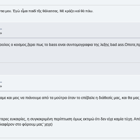
ια μου. Ἐγὼ εἶμαι παιδὶ τῆς θάλασσας. Μὲ κράζει καὶ θὰ πάω.
.
 »
οοολος ο κοσμος,ξερει πως το bass ειναι συντομογραφια της λεξης bad ass.Οποτε,π
.
 »
αμε και μεις να πιάνουμε από τα μούτρα όταν το επέβαλε η διάθεσίς μας, και θα μας
ερες ευκαιρίες, η συγκεκριμένη περίπτωση όμως εκτιμώ ότι δεν είχε καμία τύχη. Α
νδιαφέρον στο φόρουμ μας' χεχε)