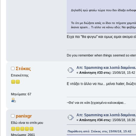
Δηλαδή εγώ φταίω τώρα που δεν έδειξα ενδιαφ
Το ότι με διώξατε εσείς οι ίδιοι το πήρατε χαμ
έκανα spam... Τι αλλο να κάνω εδώ; Να φοβά
Ειχα πει "θα φυγω" και ομως ειμαι ακομα 
Do you remember when things seemed so eter
Απ: Spamming και λοιπά δαιμόνια..
Στόκας
«
Απάντηση #33 στις:
15/06/18, 15:42
Επισκέπτης
Ε ντάξει τι άλλο να πω... μείνει hater, δι
Μηνύματα: 67
~Θα' ναι σε κάτι ξεχασμένα καλοκαίρια...
Απ: Spamming και λοιπά δαιμόνια..
panixgr
«
Απάντηση #34 στις:
15/06/18, 16:26
Εδώ είναι το σπίτι μου
Παράθεση από: Στόκας στις 15/06/18, 15:42
Μηνύματα: 2661