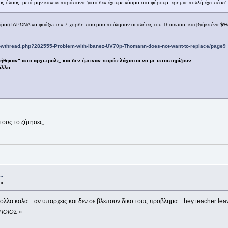
ξτους όλους, μετά μην κανετε παράπονα 'γιατί δεν έχουμε κόσμο στο φόρουμ, ερημια πολλή έχει πέσει'
ίμαι) ΙΔΡΩΝΑ να φτιάξω την 7-χορδη που μου πούλησαν οι αλήτες του Thomann, και βγήκε ένα
$%^
wthread.php?282555-Problem-with-Ibanez-UV70p-Thomann-does-not-want-to-replace/page9
θηκαν" απο αρχι-τρολς, και δεν έμειναν παρά ελάχιστοι να με υποστηρίζουν :
άλλα.
τους το ζήτησες;
.
 »
 ολλα καλα....αν υπαρχεις και δεν σε βλεπουν δικο τους προβλημα....hey teacher lea
ό ΠΟΙΟΣ
»