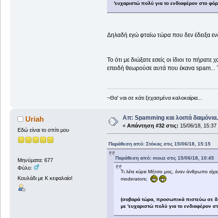
'ευχαριστώ πολύ για το ενδιαφέρον στο φόρ
Δηλαδή εγώ φταίω τώρα που δεν έδειξα ε
Το ότι με διώξατε εσείς οι ίδιοι το πήρατε
επειδή θεωρούσε αυτά που έκανα spam...
~Θα' ναι σε κάτι ξεχασμένα καλοκαίρια...
Απ: Spamming και λοιπά δαιμόνια..
Uriah
«
Απάντηση #32 στις:
15/06/18, 15:37
Εδώ είναι το σπίτι μου
Παράθεση από: Στόκας στις 15/06/18, 15:15
Παράθεση από: mouz στις 15/06/18, 10:45
Μηνύματα: 677
Φύλο:
Τι λέτε κύριε Μήτσο μας, έναν άνθρωπο είχα
Κουλάδι με Κ κεφαλαίο!
moderators;
(σοβαρά τώρα, προσωπικά πιστεύω σε δεύ
με 'ευχαριστώ πολύ για το ενδιαφέρον στ