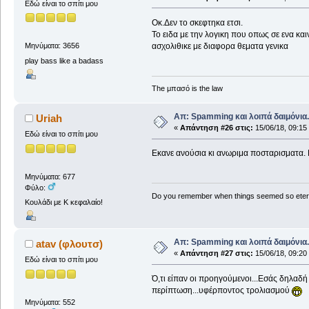
Εδώ είναι το σπίτι μου
Οκ.Δεν το σκεφτηκα ετσι.
Το ειδα με την λογικη που οπως σε ενα και
ασχολιθικε με διαφορα θεματα γενικα
Μηνύματα: 3656
play bass like a badass
The μπασό is the law
Απ: Spamming και λοιπά δαιμόνια..
Uriah
«
Απάντηση #26 στις:
15/06/18, 09:15
Εδώ είναι το σπίτι μου
Εκανε ανούσια κι ανωριμα ποσταρισματα. Κ
Μηνύματα: 677
Φύλο:
Do you remember when things seemed so eter
Κουλάδι με Κ κεφαλαίο!
Απ: Spamming και λοιπά δαιμόνια..
atav (φλουτσ)
«
Απάντηση #27 στις:
15/06/18, 09:20
Εδώ είναι το σπίτι μου
Ό,τι είπαν οι προηγούμενοι...Εσάς δηλαδή 
περίπτωση...υφέρποντος τρολιασμού
Μηνύματα: 552