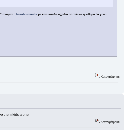
 ονόματι :
beaubrummels
με κάτι κουλά σχόλια οτι τελικά η κιθαρα θα γίνει
Καταγράφηκε
ve them kids alone
Καταγράφηκε