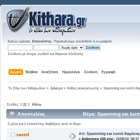
Καλώς ορίσατε,
Επισκέπτης
. Παρακαλούμε
συνδεθείτε
ή
εγγραφείτε
.
Σύνδεση με όνομα, κωδικό και διάρκεια σύνδεσης
Αρχική
Βοήθεια
Αναζήτηση
Ημερολόγιο
Σύνδεση
Εγγραφή
Το Στέκι των Κιθαρωδών
»
Διάφορα
»
Κάδος ανακύκλωσης
»
Spamming και λοιπά δαιμ
Σελίδες:
1
[
2
]
3
Κάτω
Αποστολέας
Θέμα: Spamming και λοιπά
0 μέλη και 1 επισκέπτης διαβάζουν αυτό το θέμα.
Απ: Spamming και λοιπά δαιμόνια..
saved
«
Απάντηση #25 στις:
15/06/18, 08:37