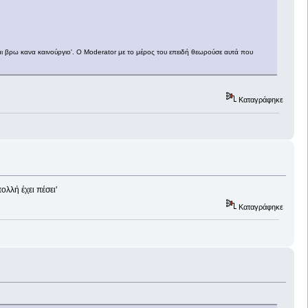
ς και βρω κανα καινούργιο'. O Moderator με το μέρος του επειδή θεωρούσε αυτά που
Καταγράφηκε
ολλή έχει πέσει'
Καταγράφηκε