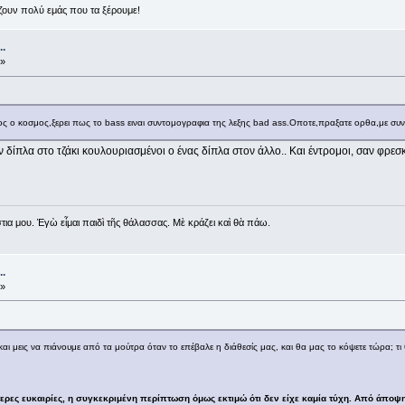
ρίζουν πολύ εμάς που τα ξέρουμε!
.
 »
ος ο κοσμος,ξερει πως το bass ειναι συντομογραφια της λεξης bad ass.Οποτε,πραξατε ορθα,με συ
ίπλα στο τζάκι κουλουριασμένοι ο ένας δίπλα στον άλλο.. Και έντρομοι, σαν φρεσ
ια μου. Ἐγὼ εἶμαι παιδὶ τῆς θάλασσας. Μὲ κράζει καὶ θὰ πάω.
.
 »
και μεις να πιάνουμε από τα μούτρα όταν το επέβαλε η διάθεσίς μας, και θα μας το κόψετε τώρα; τι
ρες ευκαιρίες, η συγκεκριμένη περίπτωση όμως εκτιμώ ότι δεν είχε καμία τύχη. Από άποψη