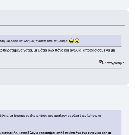
νεση και σοφια,και δεν μας πιασατε απο τα μουτρα
κοπαρατημένα γατιά, με μάτια όλο πόνο και αγωνία, αποφασίσαμε να μη
Καταγράφηκε
 θέλετε, να ξεσπάμε σε τίποτα νέους που μπαίνουν σε φόρα όταν λείπουν οι
 αισθητικής, καθαρά λόγω χαρακτήρα, απλά θα έστελνα ένα ευγενικό ban με