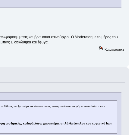
'ας μπω φόρουμ μπας και βρω κανα καινούργιο'. O Moderator με το μέρος του
 μπαν; Ε σηκώθηκα και έφυγα.
Καταγράφηκε
 τι θέλετε, να ξεσπάμε σε τίποτα νέους που μπαίνουν σε φόρα όταν λείπουν οι
οψη αισθητικής, καθαρά λόγω χαρακτήρα, απλά θα έστελνα ένα ευγενικό ban