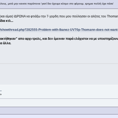
υς όλους, μετά μην κανετε παράπονα 'γιατί δεν έχουμε κόσμο στο φόρουμ, ερημια πολλή έχει πέσει'
αι είμαι) ΙΔΡΩΝΑ να φτιάξω την 7-χορδη που μου πούλησαν οι αλήτες του Thomann
δια κτλ...
/showthread.php?282555-Problem-with-Ibanez-UV70p-Thomann-does-not-want-
κτήθηκαν" απο αρχι-τρολς, και δεν έμειναν παρά ελάχιστοι να με υποστηρίζουν
ια άλλα.
.
 »