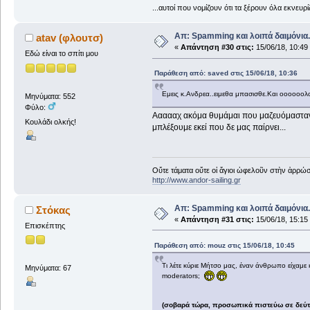
...αυτοί που νομίζουν ότι τα ξέρουν όλα εκνευ
Απ: Spamming και λοιπά δαιμόνια..
atav (φλουτσ)
«
Απάντηση #30 στις:
15/06/18, 10:49
Εδώ είναι το σπίτι μου
Παράθεση από: saved στις 15/06/18, 10:36
Εμεις κ.Ανδρεα..ειμεθα μπασισθε.Και οοοοοολ
Μηνύματα: 552
Φύλο:
Αααααχ ακόμα θυμάμαι που μαζευόμασταν δ
Κουλάδι ολκής!
μπλέξουμε εκεί που δε μας παίρνει...
Οὔτε τάματα οὔτε οἱ ἅγιοι ὠφελοῦν στὴν ἀρρώστ
http://www.andor-sailing.gr
Απ: Spamming και λοιπά δαιμόνια..
Στόκας
«
Απάντηση #31 στις:
15/06/18, 15:15
Επισκέπτης
Παράθεση από: mouz στις 15/06/18, 10:45
Τι λέτε κύριε Μήτσο μας, έναν άνθρωπο είχαμε 
Μηνύματα: 67
moderators;
(σοβαρά τώρα, προσωπικά πιστεύω σε δεύτε