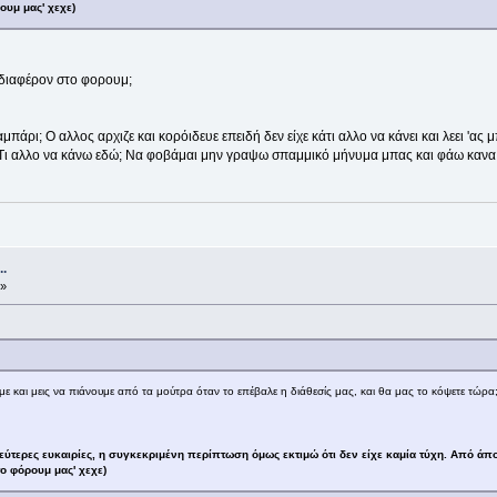
ουμ μας' χεχε)
νδιαφέρον στο φορουμ;
 χαμπάρι; Ο αλλος αρχιζε και κορόιδευε επειδή δεν είχε κάτι αλλο να κάνει και λεει 
 Τι αλλο να κάνω εδώ; Να φοβάμαι μην γραψω σπαμμικό μήνυμα μπας και φάω κανα
.
 »
με και μεις να πιάνουμε από τα μούτρα όταν το επέβαλε η διάθεσίς μας, και θα μας το κόψετε τώρα;
τερες ευκαιρίες, η συγκεκριμένη περίπτωση όμως εκτιμώ ότι δεν είχε καμία τύχη. Από άπ
ο φόρουμ μας' χεχε)