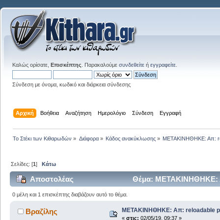
Καλώς ορίσατε,
Επισκέπτης
. Παρακαλούμε
συνδεθείτε
ή
εγγραφείτε
.
Σύνδεση με όνομα, κωδικό και διάρκεια σύνδεσης
Αρχική
Βοήθεια
Αναζήτηση
Ημερολόγιο
Σύνδεση
Εγγραφή
Το Στέκι των Κιθαρωδών
»
Διάφορα
»
Κάδος ανακύκλωσης
»
ΜΕΤΑΚΙΝΗΘΗΚΕ: Απ: rel
Σελίδες: [
1
]
Κάτω
Αποστολέας
Θέμα: ΜΕΤΑΚΙΝΗΘΗΚΕ: Απ
0 μέλη και 1 επισκέπτης διαβάζουν αυτό το θέμα.
ΜΕΤΑΚΙΝΗΘΗΚΕ: Απ: reloadable p
Βραζίλης
«
στις:
02/05/19, 09:37 »