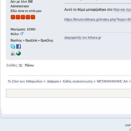
Δεν με λένε Bill!
Administrator
Αυτό το θέμα μεταφέρθηκε στο
Νέα και όχ
Εδώ είναι το σπίτι μου
https://forum.kithara.gr/index.php?topic=
Μηνύματα: 10360
Φύλο:
Διαχειριστής του kithara.gr
Βασίλης + Βραζιλία = Βραζίλης
Σελίδες: [
1
]
Πάνω
Το Στέκι των Κιθαρωδών
»
Διάφορα
»
Κάδος ανακύκλωσης
»
ΜΕΤΑΚΙΝΗΘΗΚΕ: Απ: rel
SMF
T