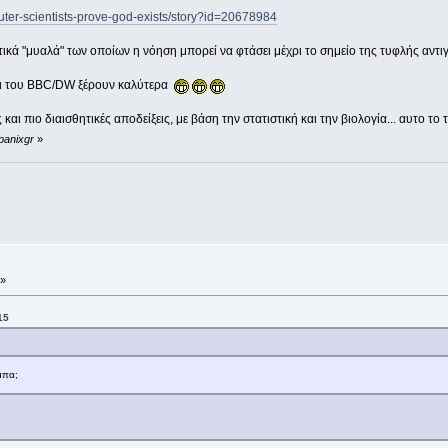
ter-scientists-prove-god-exists/story?id=20678984
κά "μυαλά" των οποίων η νόηση μπορεί να φτάσει μέχρι το σημείο της τυφλής αντι
αι του BBC/DW ξέρουν καλύτερα
αι πιο διαισθητικές αποδείξεις, με βάση την στατιστική και την βιολογία... αυτο το τε
panixgr
»
 »
15
μπα;