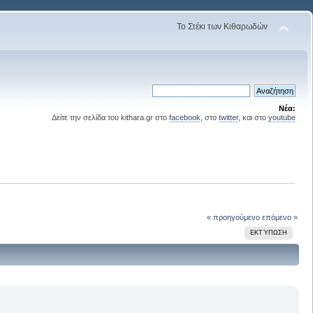
Το Στέκι των Κιθαρωδών
Νέα:
Δείτε την σελίδα του kithara.gr στο
facebook
, στο
twitter
, και στο
youtube
« προηγούμενο
επόμενο »
ΕΚΤΎΠΩΣΗ