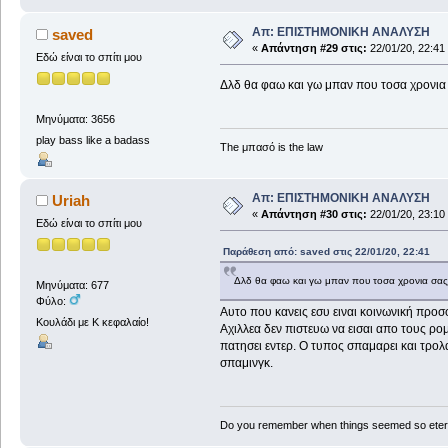
Απ: ΕΠΙΣΤΗΜΟΝΙΚΗ ΑΝΑΛΥΣΗ
saved
«
Απάντηση #29 στις:
22/01/20, 22:41
Εδώ είναι το σπίτι μου
Δλδ θα φαω και γω μπαν που τοσα χρονια σ
Μηνύματα: 3656
play bass like a badass
The μπασό is the law
Απ: ΕΠΙΣΤΗΜΟΝΙΚΗ ΑΝΑΛΥΣΗ
Uriah
«
Απάντηση #30 στις:
22/01/20, 23:10
Εδώ είναι το σπίτι μου
Παράθεση από: saved στις 22/01/20, 22:41
Δλδ θα φαω και γω μπαν που τοσα χρονια σας π
Μηνύματα: 677
Φύλο:
Αυτο που κανεις εσυ ειναι κοινωνική προ
Κουλάδι με Κ κεφαλαίο!
Αχιλλεα δεν πιστευω να εισαι απο τους ρο
πατησει εντερ. Ο τυπος σπαμαρει και τρο
σπαμινγκ.
Do you remember when things seemed so eter