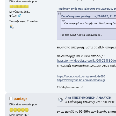
Εδώ είναι το σπίτι μου
Παράθεση από: atav (φλουτσ) στις 22/01/20, 1
Μηνύματα: 2661
Φύλο:
Παράθεση από: panixgr στις 21/01/20, 21:2
Συνταξιούχος Thrasher
Οσον αφορά την ύπαρξη του Θεού, αυτή όν
Για πες έναν! Χρόνια βασανίζομαι...
εις άτοπο απαγωγή. Εστω οτι ΔΕΝ υπάρχε
αλλά υπάρχει και ευθεία απόδειξη :
https://en.wikipedia.org/wiki/G%C3%B6d
«
Τελευταία τροποποίηση: 22/01/20, 21:16 από 
https://soundcloud.com/greekdude888
https://www.youtube.com/user/panixgr
2 λάθη != ένα σωστό
Απ: ΕΠΙΣΤΗΜΟΝΙΚΗ ΑΝΑΛΥΣΗ
panixgr
«
Απάντηση #26 στις:
22/01/20, 21:08
Εδώ είναι το σπίτι μου
εν τω μεταξύ το 99.99% των θετικών επιστ
Μηνύματα: 2661