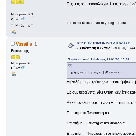
Πες μας σε παρακαλώ γιατί μας αφορούν ό
Μηνύματα: 203
Φύλο:
Too old to Rock 'n' Roll to young to retire
*** Μπάμπης ***
Απ: ΕΠΙΣΤΗΜΟΝΙΚΗ ΑΝΑΛΥΣΗ
Vassilis_1
«
Απάντηση #35 στις:
23/01/20, 13:44
Επισκέπτης
Παράθεση από: Uriah στις 22/01/20, 17:56
Μηνύματα: 46
Φύλο:
χωρις παραπομπες σε βιβλιογραφια
Δηλαδή με προτρέπεις να παραπέμψω σε β
Ως συμπεραίνεται φίλε Uriah, δεν έχεις κα
Αν γκουγκλάρουμε τη λέξη Επιστήμη, ώστε 
Επιστήμη = Πανεπιστήμιο.
Επιστήμη = Επιστημονικά συνέδρια.
Επιστήμη = Παραπομπή σε βιβλιογραφία.