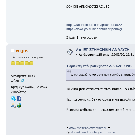
ροκ και δημοκρατία λαίμε :
https://soundcloud.com/greekdude888
https://www.youtube.com/user/panixgr
2 λάθη != ένα σωστό
Απ: ΕΠΙΣΤΗΜΟΝΙΚΗ ΑΝΑΛΥΣΗ
vegos
«
Απάντηση #28 στις:
22/01/20, 21:31
Εδώ είναι το σπίτι μου
Παράθεση από: panixgr στις 22/01/20, 21:08
εν τω μεταξύ το 99.99% των θετικών επιστημόν
Μηνύματα: 1033
Φύλο:
Άμα μεγαλώσω, θα γίνω
Τα δικά μου στατιστικά στον κύκλο μου πάν
κιθαρίστας...
Τες πα υπάρχει δεν υπάρχει είναι μεγάλη κο
Κάποιοι άνθρωποι πιστεύουν στο (δικό μας) 
::
www.moschatoweather.eu
::
@
Soundcloud
.
Instagram
,
Twitter