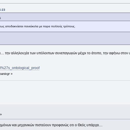
6:23
5
τως αποδεικνύεται πανεύκολα με παρα πολλούς τρόπους.
ι.... την αλληλουχία των υπόλοιπων συνεπαγωγών μέχρι το άτοπο, την αφήνω στο
el%27s_ontological_proof
panixgr
»
 »
ημόνων και μηχανικών πιστεύουν προφανώς οτι ο Θεός υπάρχει....