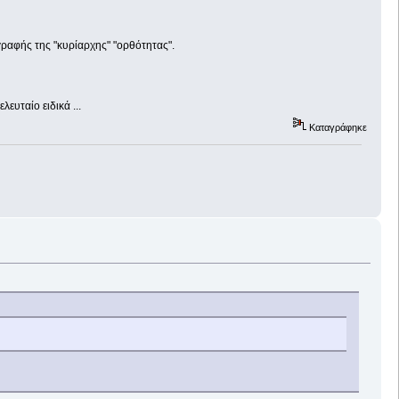
γραφής της "κυρίαρχης" "ορθότητας".
λευταίο ειδικά ...
Καταγράφηκε