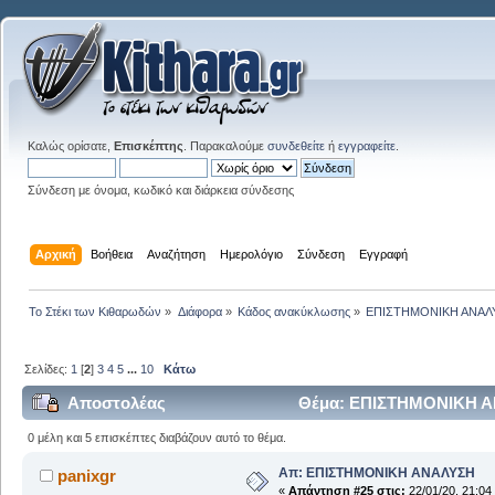
Καλώς ορίσατε,
Επισκέπτης
. Παρακαλούμε
συνδεθείτε
ή
εγγραφείτε
.
Σύνδεση με όνομα, κωδικό και διάρκεια σύνδεσης
Αρχική
Βοήθεια
Αναζήτηση
Ημερολόγιο
Σύνδεση
Εγγραφή
Το Στέκι των Κιθαρωδών
»
Διάφορα
»
Κάδος ανακύκλωσης
»
ΕΠΙΣΤΗΜΟΝΙΚΗ ΑΝΑΛ
Σελίδες:
1
[
2
]
3
4
5
...
10
Κάτω
Αποστολέας
Θέμα: ΕΠΙΣΤΗΜΟΝΙΚΗ ΑΝ
0 μέλη και 5 επισκέπτες διαβάζουν αυτό το θέμα.
Απ: ΕΠΙΣΤΗΜΟΝΙΚΗ ΑΝΑΛΥΣΗ
panixgr
«
Απάντηση #25 στις:
22/01/20, 21:04