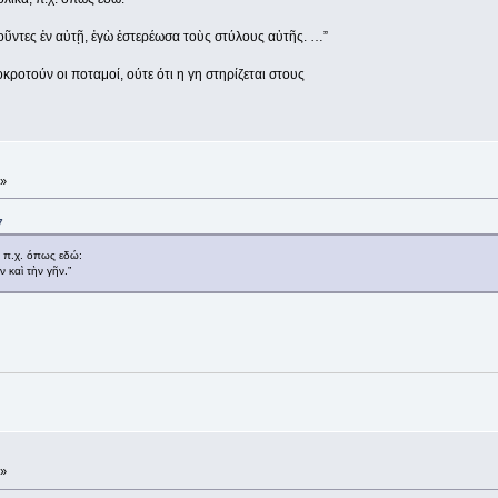
κοῦντες ἐν αὐτῇ, ἐγὼ ἐστερέωσα τοὺς στύλους αὐτῆς. …”
οκροτούν οι ποταμοί, ούτε ότι η γη στηρίζεται στους
 »
7
, π.χ. όπως εδώ:
 καὶ τὴν γῆν.”
 »