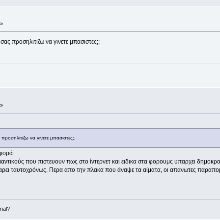
 »
ας προσηλιτιζω να γινετε μπασιστες;;
 »
ροσηλιτιζω να γινετε μπασιστες;;
σφορά.
μαντικούς που πιστευουν πως στο ίντερνετ και ειδικα στα φορουμς υπαρχει δημοκρα
λαρει ταυτοχρόνως. Περα απο την πλακα που άναψε τα αίματα, οι απανωτες παραπομπ
nal?