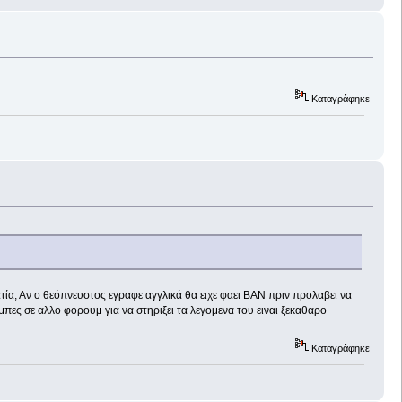
Καταγράφηκε
τία; Αν ο θεόπνευστος εγραφε αγγλικά θα ειχε φαει ΒΑΝ πριν προλαβει να
ες σε αλλο φορουμ για να στηριξει τα λεγομενα του ειναι ξεκαθαρο
Καταγράφηκε