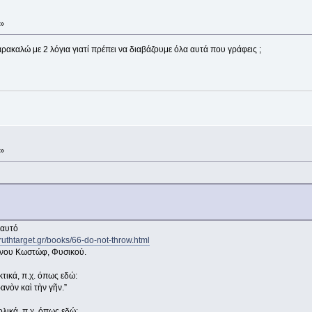
 »
αρακαλώ με 2 λόγια γιατί πρέπει να διαβάζουμε όλα αυτά που γράφεις ;
 »
 αυτό
truthtarget.gr/books/66-do-not-throw.html
ννου Κωστώφ, Φυσικού.
τικά, π.χ. όπως εδώ:
ανὸν καὶ τὴν γῆν.”
λικά, π.χ. όπως εδώ: