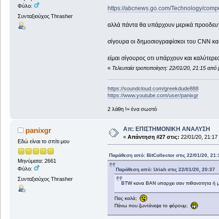
Φύλο:
https://abcnews.go.com/Technology/compu
Συνταξιούχος Thrasher
αλλά πάντα θα υπάρχουν μερικά προοδευτι
σίγουρα οι δημοσιογραφίσκοι του CNN κ
είμαι σίγουρος οτι υπάρχουν και καλύτερες κ
«
Τελευταία τροποποίηση: 22/01/20, 21:15 από 
https://soundcloud.com/greekdude888
https://www.youtube.com/user/panixgr
2 λάθη != ένα σωστό
Απ: ΕΠΙΣΤΗΜΟΝΙΚΗ ΑΝΑΛΥΣΗ
panixgr
«
Απάντηση #27 στις:
22/01/20, 21:17
Εδώ είναι το σπίτι μου
Παράθεση από: BitCollector στις 22/01/20, 21:
Μηνύματα: 2661
Φύλο:
Παράθεση από: Uriah στις 22/01/20, 20:37
Συνταξιούχος Thrasher
BTW κανα BAN υπαρχει σαν πιθανοτητα ή 
Πας καλά;
Πάνω που ζωντάνεψε το φόρουμ;