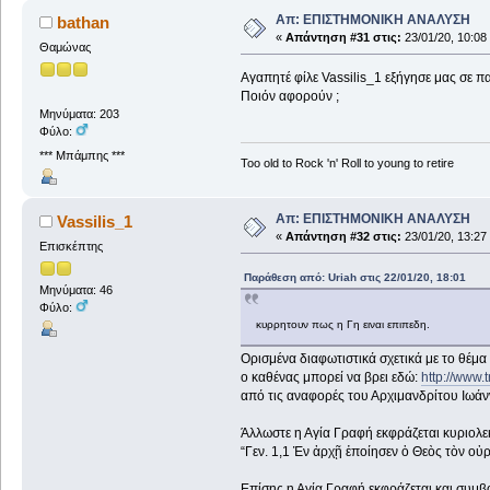
Απ: ΕΠΙΣΤΗΜΟΝΙΚΗ ΑΝΑΛΥΣΗ
bathan
«
Απάντηση #31 στις:
23/01/20, 10:08
Θαμώνας
Αγαπητέ φίλε Vassilis_1 εξήγησε μας σε π
Ποιόν αφορούν ;
Μηνύματα: 203
Φύλο:
*** Μπάμπης ***
Too old to Rock 'n' Roll to young to retire
Απ: ΕΠΙΣΤΗΜΟΝΙΚΗ ΑΝΑΛΥΣΗ
Vassilis_1
«
Απάντηση #32 στις:
23/01/20, 13:27
Επισκέπτης
Παράθεση από: Uriah στις 22/01/20, 18:01
Μηνύματα: 46
Φύλο:
κυρρητουν πως η Γη ειναι επιπεδη.
Ορισμένα διαφωτιστικά σχετικά με το θέμα
ο καθένας μπορεί να βρει εδώ:
http://www.
από τις αναφορές του Αρχιμανδρίτου Ιωά
Άλλωστε η Αγία Γραφή εκφράζεται κυριολεκ
“Γεν. 1,1 Ἐν ἀρχῇ ἐποίησεν ὁ Θεὸς τὸν οὐρ
Επίσης η Αγία Γραφή εκφράζεται και συμβο