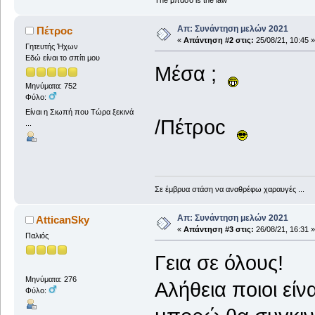
Απ: Συνάντηση μελών 2021
Πέτροc
«
Απάντηση #2 στις:
25/08/21, 10:45 »
Γητευτής Ήχων
Εδώ είναι το σπίτι μου
Μέσα ;
Μηνύματα: 752
Φύλο:
Είναι η Σιωπή που Τώρα ξεκινά
/Πέτροc
...
Σε έμβρυα στάση να αναθρέφω χαραυγές ...
Απ: Συνάντηση μελών 2021
AtticanSky
«
Απάντηση #3 στις:
26/08/21, 16:31 »
Παλιός
Γεια σε όλους!
Μηνύματα: 276
Αλήθεια ποιοι είν
Φύλο: