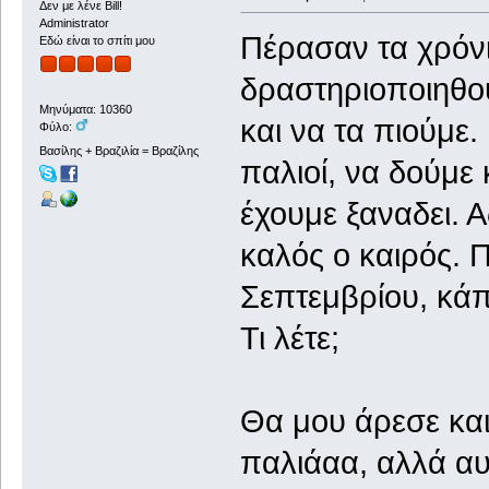
Δεν με λένε Bill!
Administrator
Πέρασαν τα χρόνι
Εδώ είναι το σπίτι μου
δραστηριοποιηθού
Μηνύματα: 10360
και να τα πιούμε
Φύλο:
Βασίλης + Βραζιλία = Βραζίλης
παλιοί, να δούμε
έχουμε ξαναδει. 
καλός ο καιρός. 
Σεπτεμβρίου, κάπ
Τι λέτε;
Θα μου άρεσε κα
παλιάαα, αλλά αυ