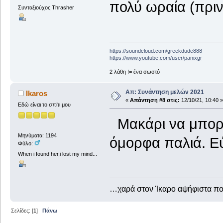
πολύ ωραία (πριν
Συνταξιούχος Thrasher
https://soundcloud.com/greekdude888
https://www.youtube.com/user/panixgr
2 λάθη != ένα σωστό
Απ: Συνάντηση μελών 2021
Ikaros
«
Απάντηση #8 στις:
12/10/21, 10:40 »
Εδώ είναι το σπίτι μου
Μακάρι να μπορ
Μηνύματα: 1194
όμορφα παλιά. Εύ
Φύλο:
When i found her,i lost my mind...
…χαρά στον Ίκαρο αψήφιστα 
Σελίδες: [
1
]
Πάνω