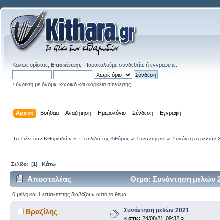
Καλώς ορίσατε,
Επισκέπτης
. Παρακαλούμε
συνδεθείτε
ή
εγγραφείτε
.
Σύνδεση με όνομα, κωδικό και διάρκεια σύνδεσης
Αρχική
Βοήθεια
Αναζήτηση
Ημερολόγιο
Σύνδεση
Εγγραφή
Το Στέκι των Κιθαρωδών
»
Η σελίδα της Κιθάρας
»
Συναντήσεις
»
Συνάντηση μελών 
Σελίδες: [
1
]
Κάτω
Αποστολέας
Θέμα: Συνάντηση μελών 2
0 μέλη και 1 επισκέπτης διαβάζουν αυτό το θέμα.
Συνάντηση μελών 2021
Βραζίλης
«
στις:
24/08/21, 09:32 »