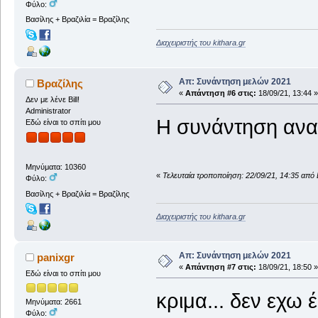
Φύλο:
Βασίλης + Βραζιλία = Βραζίλης
Διαχειριστής του kithara.gr
Απ: Συνάντηση μελών 2021
Βραζίλης
«
Απάντηση #6 στις:
18/09/21, 13:44 »
Δεν με λένε Bill!
Administrator
Η συνάντηση ανα
Εδώ είναι το σπίτι μου
Μηνύματα: 10360
«
Τελευταία τροποποίηση: 22/09/21, 14:35 από 
Φύλο:
Βασίλης + Βραζιλία = Βραζίλης
Διαχειριστής του kithara.gr
Απ: Συνάντηση μελών 2021
panixgr
«
Απάντηση #7 στις:
18/09/21, 18:50 »
Εδώ είναι το σπίτι μου
κριμα... δεν εχω 
Μηνύματα: 2661
Φύλο: