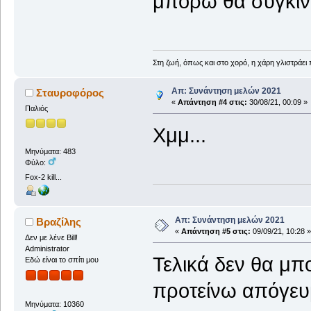
μπορώ θα συγκιν
Στη ζωή, όπως και στο χορό, η χάρη γλιστράει
Απ: Συνάντηση μελών 2021
Σταυροφόρος
«
Απάντηση #4 στις:
30/08/21, 00:09 »
Παλιός
Χμμ...
Μηνύματα: 483
Φύλο:
Fox-2 kill...
Απ: Συνάντηση μελών 2021
Βραζίλης
«
Απάντηση #5 στις:
09/09/21, 10:28 »
Δεν με λένε Bill!
Administrator
Τελικά δεν θα μπ
Εδώ είναι το σπίτι μου
προτείνω απόγευ
Μηνύματα: 10360