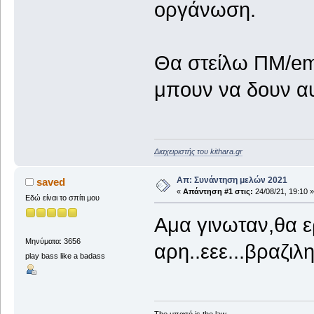
οργάνωση.
Θα στείλω ΠΜ/ema
μπουν να δουν αυ
Διαχειριστής του kithara.gr
Απ: Συνάντηση μελών 2021
saved
«
Απάντηση #1 στις:
24/08/21, 19:10 »
Εδώ είναι το σπίτι μου
Αμα γινωταν,θα ε
Μηνύματα: 3656
αρη..εεε...βραζιλη
play bass like a badass
The μπασό is the law