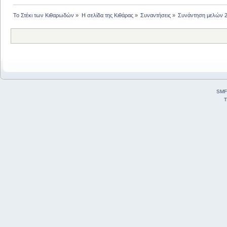
Το Στέκι των Κιθαρωδών
»
Η σελίδα της Κιθάρας
»
Συναντήσεις
»
Συνάντηση μελών 
SMF
T