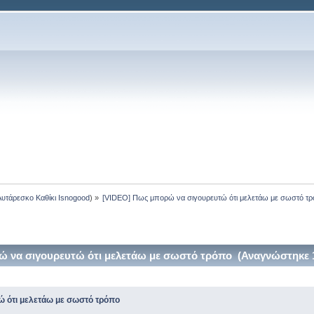
Αυτάρεσκο Καθίκι Isnogood
) »
[VIDEO] Πως μπορώ να σιγουρευτώ ότι μελετάω με σωστό τ
 να σιγουρευτώ ότι μελετάω με σωστό τρόπο (Αναγνώστηκε 
ώ ότι μελετάω με σωστό τρόπο