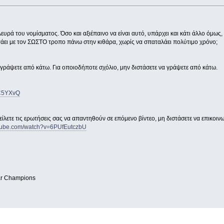
λευρά του νομίσματος. Όσο και αξιέπαινο να είναι αυτό, υπάρχει και κάτι άλλο όμως
ετάει με τον ΣΩΣΤΟ τροπο πάνω στην κιθάρα, χωρίς να σπαταλάει πολύτιμο χρόνο;
 γράψετε από κάτω. Για οποιοδήποτε σχόλιο, μην διστάσετε να γράψετε από κάτω.
dC5YXvQ
 στείλετε τις ερωτήσεις σας να απαντηθούν σε επόμενο βίντεο, μη διστάσετε να επικοι
utube.com/watch?v=6PUfEutczbU
tar Champions