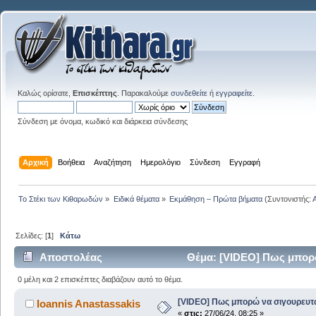
Καλώς ορίσατε,
Επισκέπτης
. Παρακαλούμε
συνδεθείτε
ή
εγγραφείτε
.
Σύνδεση με όνομα, κωδικό και διάρκεια σύνδεσης
Αρχική
Βοήθεια
Αναζήτηση
Ημερολόγιο
Σύνδεση
Εγγραφή
Το Στέκι των Κιθαρωδών
»
Ειδικά θέματα
»
Εκμάθηση – Πρώτα βήματα
(Συντονιστής:
Σελίδες: [
1
]
Κάτω
Αποστολέας
Θέμα: [VIDEO] Πως μπορώ
0 μέλη και 2 επισκέπτες διαβάζουν αυτό το θέμα.
[VIDEO] Πως μπορώ να σιγουρευτ
Ioannis Anastassakis
«
στις:
27/06/24, 08:25 »