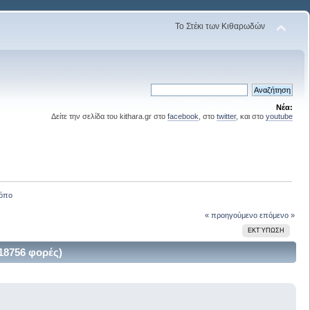
Το Στέκι των Κιθαρωδών
Νέα:
Δείτε την σελίδα του kithara.gr στο
facebook
, στο
twitter
, και στο
youtube
ρόπο
« προηγούμενο
επόμενο »
ΕΚΤΎΠΩΣΗ
18756 φορές)