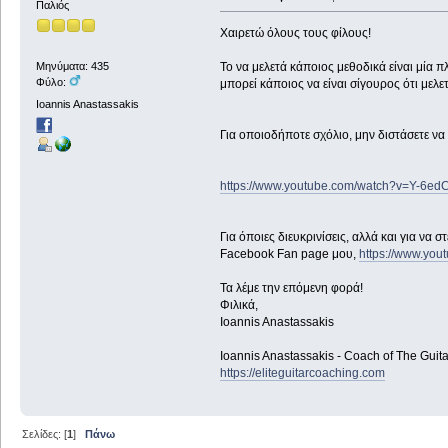
Παλιός
Χαιρετώ όλους τους φίλους!
Το να μελετά κάποιος μεθοδικά είναι μία π
Μηνύματα: 435
Φύλο:
μπορεί κάποιος να είναι σίγουρος ότι μελ
Ioannis Anastassakis
Για οποιοδήποτε σχόλιο, μην διστάσετε να
https://www.youtube.com/watch?v=Y-6e
Για όποιες διευκρινίσεις, αλλά και για να
Facebook Fan page μου,
https://www.yo
Τα λέμε την επόμενη φορά!
Φιλικά,
Ioannis Anastassakis
Ioannis Anastassakis - Coach of The Gui
https://eliteguitarcoaching.com
Σελίδες: [
1
]
Πάνω