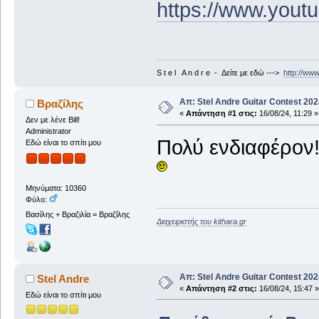
https://www.yout
S t e l A n d r e - Δείτε με εδώ --->
http://ww
Απ: Stel Andre Guitar Contest 20
Βραζίλης
«
Απάντηση #1 στις:
16/08/24, 11:29 »
Δεν με λένε Bill!
Administrator
Πολύ ενδιαφέρον!
Εδώ είναι το σπίτι μου
Μηνύματα: 10360
Φύλο:
Βασίλης + Βραζιλία = Βραζίλης
Διαχειριστής του kithara.gr
Απ: Stel Andre Guitar Contest 20
Stel Andre
«
Απάντηση #2 στις:
16/08/24, 15:47 »
Εδώ είναι το σπίτι μου