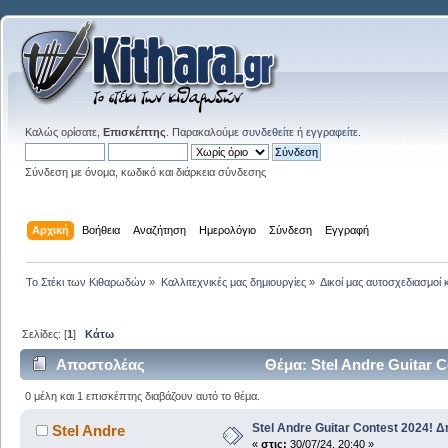
Καλώς ορίσατε,
Επισκέπτης
. Παρακαλούμε
συνδεθείτε
ή
εγγραφείτε
.
Σύνδεση με όνομα, κωδικό και διάρκεια σύνδεσης
Αρχική
Βοήθεια
Αναζήτηση
Ημερολόγιο
Σύνδεση
Εγγραφή
Το Στέκι των Κιθαρωδών
»
Καλλιτεχνικές μας δημιουργίες
»
Δικοί μας αυτοσχεδιασμοί 
Σελίδες: [
1
]
Κάτω
Αποστολέας
Θέμα: Stel Andre Guitar 
0 μέλη και 1 επισκέπτης διαβάζουν αυτό το θέμα.
Stel Andre Guitar Contest 2024! 
Stel Andre
«
στις:
30/07/24, 20:40 »