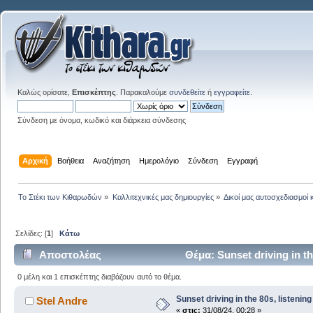
Καλώς ορίσατε,
Επισκέπτης
. Παρακαλούμε
συνδεθείτε
ή
εγγραφείτε
.
Σύνδεση με όνομα, κωδικό και διάρκεια σύνδεσης
Αρχική
Βοήθεια
Αναζήτηση
Ημερολόγιο
Σύνδεση
Εγγραφή
Το Στέκι των Κιθαρωδών
»
Καλλιτεχνικές μας δημιουργίες
»
Δικοί μας αυτοσχεδιασμοί 
Σελίδες: [
1
]
Κάτω
Αποστολέας
Θέμα: Sunset driving in th
0 μέλη και 1 επισκέπτης διαβάζουν αυτό το θέμα.
Sunset driving in the 80s, listening 
Stel Andre
«
στις:
31/08/24, 00:28 »