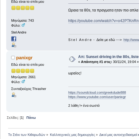
Εδώ είναι το σπίτι μου
Ωραια τα 80s, τα πραγματα ηταν πιο απλα τ
https://youtube.com/watch?v=o42PTKn
Μηνύματα: 743
Φύλο:
Stel Andre
S t e l A n d r e - Δείτε με εδώ --->
http://ww
Απ: Sunset driving in the 80s, liste
panixgr
«
Απάντηση #1 στις:
30/11/24, 19:04 »
Εδώ είναι το σπίτι μου
ωραίος!
Μηνύματα: 2661
Φύλο:
Συνταξιούχος Thrasher
https://soundcloud.com/greekdude888
https://www.youtube.com/user/panixgr
2 λάθη != ένα σωστό
Σελίδες: [
1
]
Πάνω
Το Στέκι των Κιθαρωδών
»
Καλλιτεχνικές μας δημιουργίες
»
Δικοί μας αυτοσχεδιασμοί 