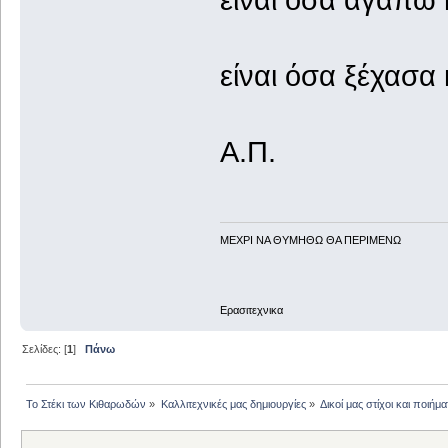
είναι όσα ξέχασα
Α.Π.
ΜΕΧΡΙ ΝΑ ΘΥΜHΘΩ ΘΑ ΠΕΡΙΜΕΝΩ
Ερασιτεχνικα
Σελίδες: [
1
]
Πάνω
Το Στέκι των Κιθαρωδών
»
Καλλιτεχνικές μας δημιουργίες
»
Δικοί μας στίχοι και ποιήμα