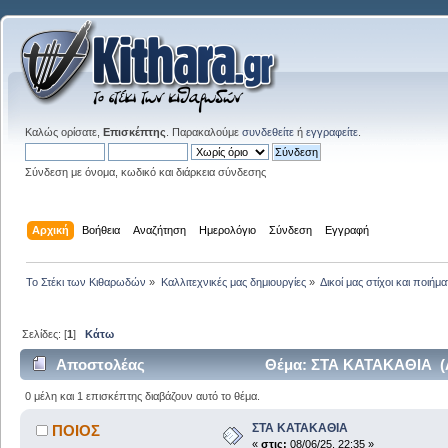
Καλώς ορίσατε,
Επισκέπτης
. Παρακαλούμε
συνδεθείτε
ή
εγγραφείτε
.
Σύνδεση με όνομα, κωδικό και διάρκεια σύνδεσης
Αρχική
Βοήθεια
Αναζήτηση
Ημερολόγιο
Σύνδεση
Εγγραφή
Το Στέκι των Κιθαρωδών
»
Καλλιτεχνικές μας δημιουργίες
»
Δικοί μας στίχοι και ποιήμα
Σελίδες: [
1
]
Κάτω
Αποστολέας
Θέμα: ΣΤΑ ΚΑΤΑΚΑΘΙΑ (Α
0 μέλη και 1 επισκέπτης διαβάζουν αυτό το θέμα.
ΣΤΑ ΚΑΤΑΚΑΘΙΑ
ΠΟΙΟΣ
«
στις:
08/06/25, 22:35 »