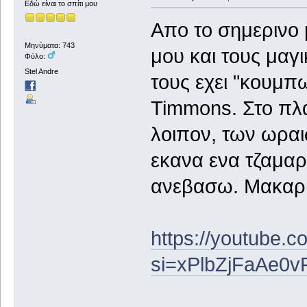
Εδώ είναι το σπίτι μου
Απο το σημερινο μ
Μηνύματα: 743
μου και τους μαγ
Φύλο:
Stel Andre
τους εχει "κουμπ
Timmons. Στο πλα
λοιπον, των ωραι
εκανα ενα τζαμαρ
ανεβασω. Μακαρι
https://youtube
si=xPlbZjFaAe0v