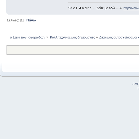
S t e l A n d r e - Δείτε με εδώ --->
http://ww
Σελίδες: [
1
]
Πάνω
Το Στέκι των Κιθαρωδών
»
Καλλιτεχνικές μας δημιουργίες
»
Δικοί μας αυτοσχεδιασμοί 
SMF
T