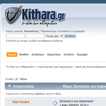
Καλώς ορίσατε,
Επισκέπτης
. Παρακαλούμε
συνδεθείτε
ή
εγγραφείτε
.
Σύνδεση με όνομα, κωδικό και διάρκεια σύνδεσης
Αρχική
Βοήθεια
Αναζήτηση
Ημερολόγιο
Σύνδεση
Εγγραφή
Το Στέκι των Κιθαρωδών
»
Καλλιτεχνικές μας δημιουργίες
»
Δικοί μας αυτοσχεδιασμοί 
Σελίδες: [
1
]
Κάτω
Αποστολέας
Θέμα: Dynamics are impor
0 μέλη και 1 επισκέπτης διαβάζουν αυτό το θέμα.
Dynamics are important!
Stel Andre
«
στις:
03/09/25, 20:15 »