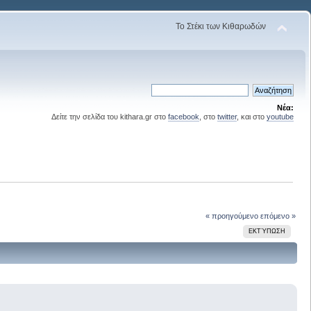
Το Στέκι των Κιθαρωδών
Νέα:
Δείτε την σελίδα του kithara.gr στο
facebook
, στο
twitter
, και στο
youtube
« προηγούμενο
επόμενο »
ΕΚΤΎΠΩΣΗ