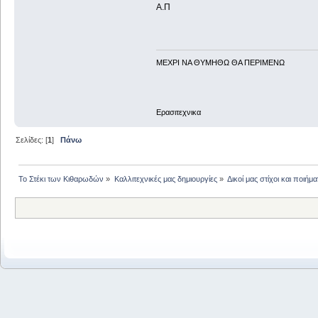
Α.Π
ΜΕΧΡΙ ΝΑ ΘΥΜHΘΩ ΘΑ ΠΕΡΙΜΕΝΩ
Ερασιτεχνικα
Σελίδες: [
1
]
Πάνω
Το Στέκι των Κιθαρωδών
»
Καλλιτεχνικές μας δημιουργίες
»
Δικοί μας στίχοι και ποιήμα