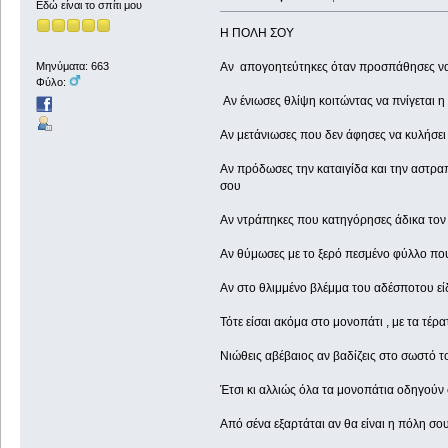
Εδώ είναι το σπίτι μου
Η ΠΟΛΗ ΣΟΥ
Αν απογοητεύτηκες όταν προσπάθησες να κ
Μηνύματα: 663
Φύλο:
Αν ένιωσες θλίψη κοιτώντας να πνίγεται 
Αν μετάνιωσες που δεν άφησες να κυλήσει
Αν πρόδωσες την καταιγίδα και την αστραπ
σου
Αν ντράπηκες που κατηγόρησες άδικα τον 
Αν θύμωσες με το ξερό πεσμένο φύλλο που 
Αν στο θλιμμένο βλέμμα του αδέσποτου είδε
Τότε είσαι ακόμα στο μονοπάτι , με τα τέρ
Νιώθεις αβέβαιος αν βαδίζεις στο σωστό τ
Έτσι κι αλλιώς όλα τα μονοπάτια οδηγούν
Από σένα εξαρτάται αν θα είναι η πόλη σο