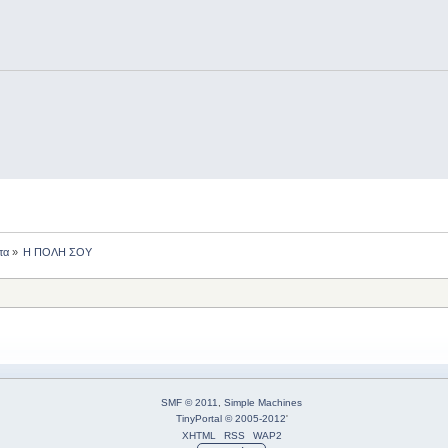
τα
»
Η ΠΟΛΗ ΣΟΥ
SMF © 2011
,
Simple Machines
TinyPortal
© 2005-2012
'
XHTML
RSS
WAP2