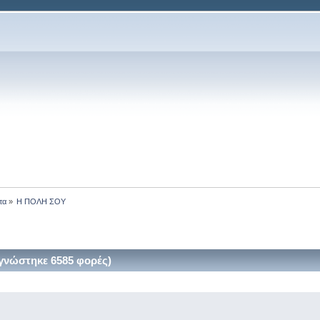
τα
»
Η ΠΟΛΗ ΣΟΥ
νώστηκε 6585 φορές)