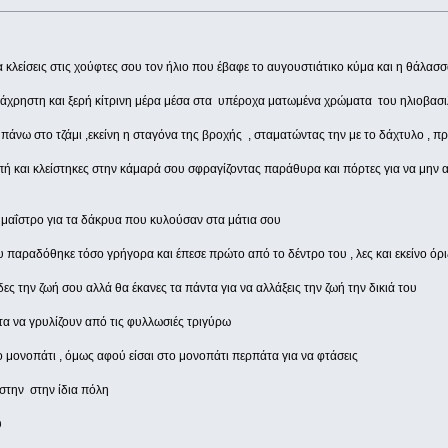
λείσεις στις χούφτες σου τον ήλιο που έβαφε το αυγουστιάτικο κύμα και η θάλασ
η άχρηστη και ξερή κίτρινη μέρα μέσα στα υπέροχα ματωμένα χρώματα του ηλιοβασ
 πάνω στο τζάμι ,εκείνη η σταγόνα της βροχής , σταματώντας την με το δάχτυλο , 
ή και κλείστηκες στην κάμαρά σου σφραγίζοντας παράθυρα και πόρτες για να μην ακ
μαΐστρο για τα δάκρυα που κυλούσαν στα μάτια σου
παραδόθηκε τόσο γρήγορα και έπεσε πρώτο από το δέντρο του , λες και εκείνο όρι
ς την ζωή σου αλλά θα έκανες τα πάντα για να αλλάξεις την ζωή την δικιά του
ατα να γρυλίζουν από τις φυλλωσιές τριγύρω
ο μονοπάτι , όμως αφού είσαι στο μονοπάτι περπάτα για να φτάσεις
 στην στην ίδια πόλη
υ