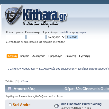
Καλώς ορίσατε,
Επισκέπτης
. Παρακαλούμε
συνδεθείτε
ή
εγγραφείτε
.
Σύνδεση με όνομα, κωδικό και διάρκεια σύνδεσης
Αρχική
Βοήθεια
Αναζήτηση
Ημερολόγιο
Σύνδεση
Εγγραφή
Το Στέκι των Κιθαρωδών
»
Καλλιτεχνικές μας δημιουργίες
»
Δικοί μας αυτοσχεδιασμοί 
Σελίδες: [
1
]
Κάτω
Αποστολέας
Θέμα: 80s Cinematic Guit
0 μέλη και 1 επισκέπτης διαβάζουν αυτό το θέμα.
80s Cinematic Guitar Soloing
Stel Andre
«
στις:
21/04/26, 13:56 »