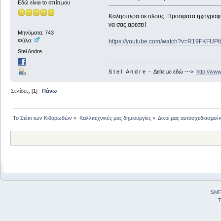
Εδώ είναι το σπίτι μου
Καλησπερα σε ολους. Προσφατα ηχογραφησ
να σας αρεσει!
Μηνύματα: 743
Φύλο:
https://youtube.com/watch?v=R19FKFUP
Stel Andre
S t e l A n d r e - Δείτε με εδώ --->
http://ww
Σελίδες: [
1
]
Πάνω
Το Στέκι των Κιθαρωδών
»
Καλλιτεχνικές μας δημιουργίες
»
Δικοί μας αυτοσχεδιασμοί 
SMF
T