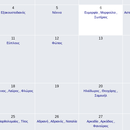
4
5
6
Εξακουστοδιανός
Νόννα
Ευμορφία , Μορφούλα ,
Αστέ
Σωτήριος
11
12
13
Εύπλους
Φώτιος
18
19
20
νιος , Λαύρος , Φλώρος
Ηλιόδωρος , Θεοχάρης ,
Σαμουήλ
25
26
27
αρθολομαίος , Τίτος
Αδριανή , Αδριανός , Ναταλία
Αρκαδία , Αρκάδιος ,
Φανούριος