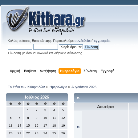
Καλώς ορίσατε,
Επισκέπτης
. Παρακαλούμε
συνδεθείτε
ή
εγγραφείτε
.
Σύνδεση με όνομα, κωδικό και διάρκεια σύνδεσης
Αρχική
Βοήθεια
Αναζήτηση
Ημερολόγιο
Σύνδεση
Εγγραφή
Το Στέκι των Κιθαρωδών
»
Ημερολόγιο
»
Αυγούστου 2026
«
Ιούλιος 2026
�
�
�
�
�
�
�
Δευτέρα
1
2
3
4
5
6
7
8
9
10
11
12
13
14
15
16
17
18
19
»
20
21
22
23
24
25
26