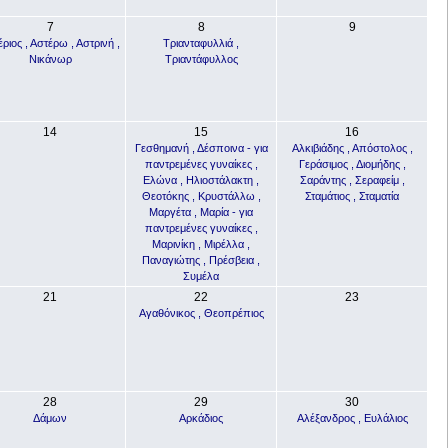
7
8
9
ριος , Αστέρω , Αστρινή ,
Τριανταφυλλιά ,
Νικάνωρ
Τριαντάφυλλος
14
15
16
Γεσθημανή , Δέσποινα - για
Αλκιβιάδης , Απόστολος ,
παντρεμένες γυναίκες ,
Γεράσιμος , Διομήδης ,
Ελώνα , Ηλιοστάλακτη ,
Σαράντης , Σεραφείμ ,
Θεοτόκης , Κρυστάλλω ,
Σταμάτιος , Σταματία
Μαργέτα , Μαρία - για
παντρεμένες γυναίκες ,
Μαρινίκη , Μιρέλλα ,
Παναγιώτης , Πρέσβεια ,
Συμέλα
21
22
23
Αγαθόνικος , Θεοπρέπιος
28
29
30
Δάμων
Αρκάδιος
Αλέξανδρος , Ευλάλιος