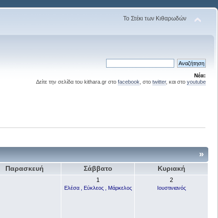
Το Στέκι των Κιθαρωδών
Νέα:
Δείτε την σελίδα του kithara.gr στο
facebook
, στο
twitter
, και στο
youtube
»
Παρασκευή
Σάββατο
Κυριακή
1
2
Ελέσα , Εύκλεος , Μάρκελος
Ιουστινιανός