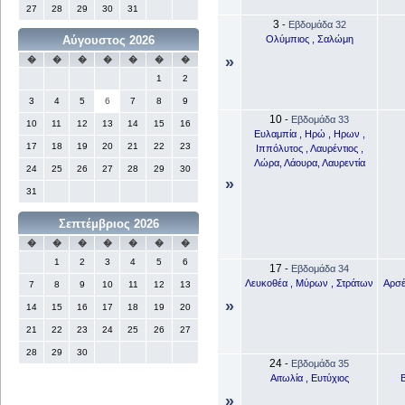
27
28
29
30
31
3
-
Εβδομάδα 32
Ολύμπιος , Σαλώμη
Αύγουστος 2026
»
�
�
�
�
�
�
�
1
2
3
4
5
6
7
8
9
10
-
Εβδομάδα 33
10
11
12
13
14
15
16
Ευλαμπία , Ηρώ , Ηρων ,
17
18
19
20
21
22
23
Ιππόλυτος , Λαυρέντιος ,
Λώρα, Λάουρα, Λαυρεντία
24
25
26
27
28
29
30
»
31
Σεπτέμβριος 2026
�
�
�
�
�
�
�
1
2
3
4
5
6
17
-
Εβδομάδα 34
Λευκοθέα , Μύρων , Στράτων
Αρσέ
7
8
9
10
11
12
13
»
14
15
16
17
18
19
20
21
22
23
24
25
26
27
28
29
30
24
-
Εβδομάδα 35
Αιτωλία , Ευτύχιος
Β
»