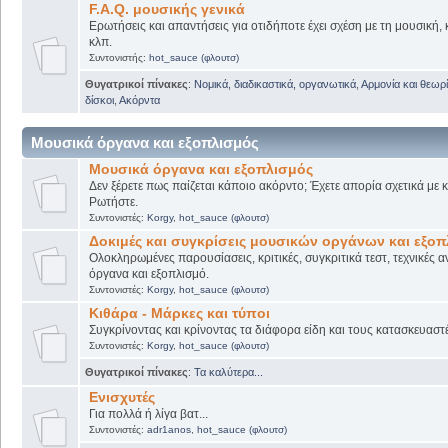
F.A.Q. μουσικής γενικά
Ερωτήσεις και απαντήσεις για οτιδήποτε έχει σχέση με τη μουσική, 
κλπ.
Συντονιστής:
hot_sauce (φλουτσ)
Θυγατρικοί πίνακες
:
Νομικά, διαδικαστικά, οργανωτικά
,
Αρμονία και θεωρί
δίσκοι
,
Ακόρντα
Μουσικά όργανα και εξοπλισμός
Μουσικά όργανα και εξοπλισμός
Δεν ξέρετε πως παίζεται κάποιο ακόρντο; Έχετε απορία σχετικά με
Ρωτήστε.
Συντονιστές:
Korgy
,
hot_sauce (φλουτσ)
Δοκιμές και συγκρίσεις μουσικών οργάνων και εξο
Ολοκληρωμένες παρουσίασεις, κριτικές, συγκριτικά τεστ, τεχνικές α
όργανα και εξοπλισμό.
Συντονιστές:
Korgy
,
hot_sauce (φλουτσ)
Κιθάρα - Μάρκες και τύποι
Συγκρίνοντας και κρίνοντας τα διάφορα είδη και τους κατασκευαστ
Συντονιστές:
Korgy
,
hot_sauce (φλουτσ)
Θυγατρικοί πίνακες
:
Τα καλύτερα...
Ενισχυτές
Για πολλά ή λίγα βατ...
Συντονιστές:
adr1anos
,
hot_sauce (φλουτσ)