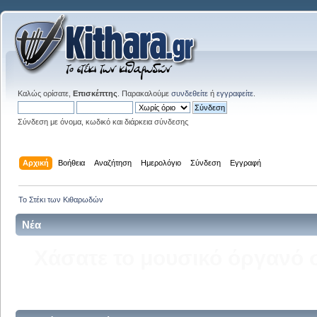
Καλώς ορίσατε,
Επισκέπτης
. Παρακαλούμε
συνδεθείτε
ή
εγγραφείτε
.
Σύνδεση με όνομα, κωδικό και διάρκεια σύνδεσης
Αρχική
Βοήθεια
Αναζήτηση
Ημερολόγιο
Σύνδεση
Εγγραφή
Το Στέκι των Κιθαρωδών
Νέα
Δείτε την σελίδα του kitha
στ