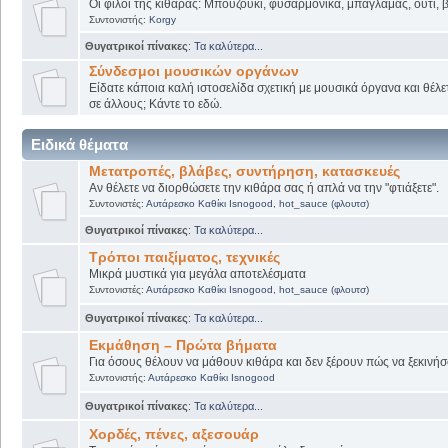
Οι φίλοι της κιθάρας: Μπουζούκι, φυσαρμόνικα, μπαγλαμάς, ούτι, βι
Συντονιστής:
Korgy
Θυγατρικοί πίνακες
:
Τα καλύτερα...
Σύνδεσμοι μουσικών οργάνων
Είδατε κάποια καλή ιστοσελίδα σχετική με μουσικά όργανα και θέλετ
σε άλλους; Κάντε το εδώ.
Ειδικά θέματα
Μετατροπές, βλάβες, συντήρηση, κατασκευές
Αν θέλετε να διορθώσετε την κιθάρα σας ή απλά να την "φτιάξετε".
Συντονιστές:
Αυτάρεσκο Καθίκι Isnogood
,
hot_sauce (φλουτσ)
Θυγατρικοί πίνακες
:
Τα καλύτερα...
Τρόποι παιξίματος, τεχνικές
Μικρά μυστικά για μεγάλα αποτελέσματα
Συντονιστές:
Αυτάρεσκο Καθίκι Isnogood
,
hot_sauce (φλουτσ)
Θυγατρικοί πίνακες
:
Τα καλύτερα...
Εκμάθηση – Πρώτα βήματα
Για όσους θέλουν να μάθουν κιθάρα και δεν ξέρουν πώς να ξεκινήσο
Συντονιστής:
Αυτάρεσκο Καθίκι Isnogood
Θυγατρικοί πίνακες
:
Τα καλύτερα...
Χορδές, πένες, αξεσουάρ