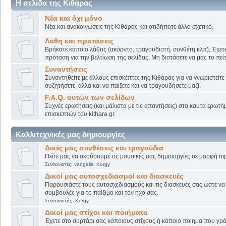
Η σελίδα της Κιθάρας
Νέα και όχι μόνο
Νέα και ανακοινώσεις της Κιθάρας και οτιδήποτε άλλο σχετικό.
Λάθη και προτάσεις
Βρήκατε κάποιο λάθος (ακόρντο, τραγουδιστή, συνθέτη κλπ); Έχετε
πρόταση για την βελτίωση της σελίδας; Μη διστάσετε να μας το πείτ
Συναντήσεις
Συναντηθείτε με άλλους επισκέπτες της Κιθάρας για να γνωριστείτε
συζητήσετε, αλλά και να παίξετε και να τραγουδήσετε μαζί.
F.A.Q. αυτών των σελίδων
Συχνές ερωτήσεις (και μάλιστα με τις απαντήσεις) στα καυτά ερωτ
επισκεπτών του kithara.gr.
Καλλιτεχνικές μας δημιουργίες
Δικές μας συνθέσεις και τραγούδια
Πείτε μας να ακούσουμε τις μουσικές σας δημιουργίες σε μορφή mp
Συντονιστές:
vangelis
,
Korgy
Δικοί μας αυτοσχεδιασμοί και διασκευές
Παρουσιάστε τους αυτοσχεδιασμούς και τις διασκευές σας ώστε να λ
συμβουλές για το παίξιμο και τον ήχο σας.
Συντονιστής:
Korgy
Δικοί μας στίχοι και ποιήματα
Έχετε στο συρτάρι σας κάποιους στίχους ή κάποιο ποίημα που γρά