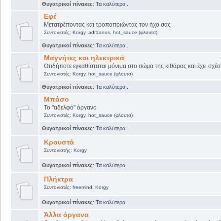
Θυγατρικοί πίνακες
:
Τα καλύτερα...
Εφέ
Μετατρέποντας και τροποποιώντας τον ήχο σας
Συντονιστές:
Korgy
,
adr1anos
,
hot_sauce (φλουτσ)
Θυγατρικοί πίνακες
:
Τα καλύτερα...
Μαγνήτες και ηλεκτρικά
Οτιδήποτε εγκαθίσταται μόνιμα στο σώμα της κιθάρας και έχει σχέσ
Συντονιστές:
Korgy
,
hot_sauce (φλουτσ)
Θυγατρικοί πίνακες
:
Τα καλύτερα...
Μπάσο
Το "αδελφό" όργανο
Συντονιστές:
Korgy
,
hot_sauce (φλουτσ)
Θυγατρικοί πίνακες
:
Τα καλύτερα...
Κρουστά
Συντονιστής:
Korgy
Θυγατρικοί πίνακες
:
Τα καλύτερα...
Πλήκτρα
Συντονιστές:
freemind
,
Korgy
Θυγατρικοί πίνακες
:
Τα καλύτερα...
Άλλα όργανα