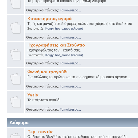
Τα μικρά πράγματα κάνουν την μεγάλη διαφορά
Θυγατρικοί πίνακες
:
Τα καλύτερα...
Καταστήματα, αγορά
Τιμές και μαγαζιά σε διάφορες πόλεις και χώρες ή στο διαδίκτυο
Συντονιστές:
Korgy
,
hot_sauce (φλουτσ)
Θυγατρικοί πίνακες
:
Τα καλύτερα...
Ηχογραφήσεις και Στούντιο
Ηχογραφώντας τον... εαυτό σας.
Συντονιστές:
Korgy
,
hot_sauce (φλουτσ)
Θυγατρικοί πίνακες
:
Τα καλύτερα...
Φωνή και τραγούδι
Γία πολλούς το πρώτο και το πιο σημαντικό μουσικό όργανο...
Θυγατρικοί πίνακες
:
Τα καλύτερα...
Υγεία
Το υπέρτατο αγαθό!
Θυγατρικοί πίνακες
:
Τα καλύτερα...
Διάφορα
Περί παντός
Οτιδήποτε
*δεν*
έχει σχέση με κιθάρα, μουσική και τραγούδι.