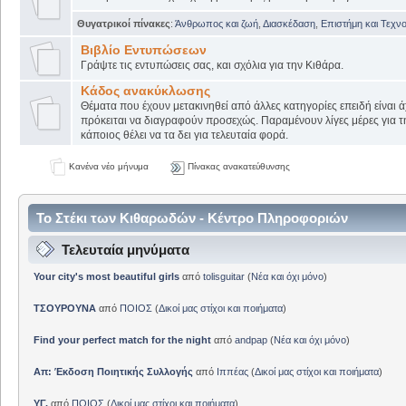
Θυγατρικοί πίνακες
:
Άνθρωπος και ζωή
,
Διασκέδαση
,
Επιστήμη και Τεχν
Βιβλίο Εντυπώσεων
Γράψτε τις εντυπώσεις σας, και σχόλια για την Κιθάρα.
Κάδος ανακύκλωσης
Θέματα που έχουν μετακινηθεί από άλλες κατηγορίες επειδή είναι ά
πρόκειται να διαγραφούν προσεχώς. Παραμένουν λίγες μέρες για 
κάποιος θέλει να τα δει για τελευταία φορά.
Κανένα νέο μήνυμα
Πίνακας ανακατεύθυνσης
Το Στέκι των Κιθαρωδών - Κέντρο Πληροφοριών
Τελευταία μηνύματα
Your city's most beautiful girls
από
tolisguitar
(
Νέα και όχι μόνο
)
ΤΣΟΥΡΟΥΝΑ
από
ΠΟΙΟΣ
(
Δικοί μας στίχοι και ποιήματα
)
Find your perfect match for the night
από
andpap
(
Νέα και όχι μόνο
)
Απ: Έκδοση Ποιητικής Συλλογής
από
Ιππέας
(
Δικοί μας στίχοι και ποιήματα
)
ΥΓ.
από
ΠΟΙΟΣ
(
Δικοί μας στίχοι και ποιήματα
)