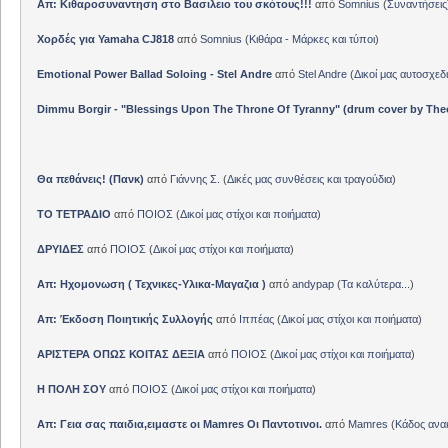
Απ: Κιθαροσυναντηση στο Βασιλειο του σκότους!!!
από
Somnius
(
Συναντήσεις
Χορδές για Yamaha CJ818
από
Somnius
(
Κιθάρα - Μάρκες και τύποι
)
Emotional Power Ballad Soloing - Stel Andre
από
Stel Andre
(
Δικοί μας αυτοσχεδ
Dimmu Borgir - "Blessings Upon The Throne Of Tyranny" (drum cover by The
Θα πεθάνεις! (Πανκ)
από
Γιάννης Σ.
(
Δικές μας συνθέσεις και τραγούδια
)
ΤΟ ΤΕΤΡΑΔΙΟ
από
ΠΟΙΟΣ
(
Δικοί μας στίχοι και ποιήματα
)
ΔΡΥΙΔΕΣ
από
ΠΟΙΟΣ
(
Δικοί μας στίχοι και ποιήματα
)
Απ: Ηχομονωση ( Τεχνικες-Υλικα-Μαγαζια )
από
andypap
(
Τα καλύτερα...
)
Απ: Έκδοση Ποιητικής Συλλογής
από
Ιππέας
(
Δικοί μας στίχοι και ποιήματα
)
ΑΡΙΣΤΕΡΑ ΟΠΩΣ ΚΟΙΤΑΣ ΔΕΞΙΑ
από
ΠΟΙΟΣ
(
Δικοί μας στίχοι και ποιήματα
)
Η ΠΟΛΗ ΣΟΥ
από
ΠΟΙΟΣ
(
Δικοί μας στίχοι και ποιήματα
)
Απ: Γεια σας παιδια,ειμαστε οι Mamres Οι Παντοτινοι.
από
Mamres
(
Κάδος αν