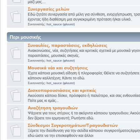
μαζί μας....
Συνεργασίες μελών
Εδώ ζητάτε συνεργασία από μέλη για σύνθεση, ενορχήστρωση, τρα
έχοντας ήδη διαθέσιμη μια συγκεκριμένη πρόταση ή/και υλικό.
Συντονιστής:
hot_sauce (φλουτσ)
Περι μουσικής
Συναυλίες, παραστάσεις, εκδηλώσεις
Ανακοινώσεις, νέα, συζητήσεις και κριτικές σχετικά με μουσικά γεγο
παραστάσεις, μουσικές σκηνές.
Συντονιστής:
hot_sauce (φλουτσ)
Μουσικά νέα και συζητήσεις
Έχετε κάποια μουσική είδηση ή πληροφορία; Θέλετε να συζητήσετε 
κάποιον καλλιτέχνη; Κάντε το εδώ.
Συντονιστής:
hot_sauce (φλουτσ)
Δισκοπαρουσιάσεις και κριτικές
Ακούσατε κάποιο δίσκο, πρόσφατο ή παλιότερο, και σας ενθουσίασ
Πείτε μας κι εμάς...
Αναζήτηση τραγουδιών
Ψάχνετε για τους στίχους ή τα ακόρντα κάποιου τραγουδιου; Ακού
δεν ξέρετε τον ερμηνευτή; Ρωτήστε εδώ.
Σύνδεσμοι Συγκροτημάτων/Τραγουδιστών
Ξέρετε την διεύθυνση για την σελίδα κάποιου συγκροτήματος/ερμη
εδώ ώστε να την επισκεφθούν και άλλοι