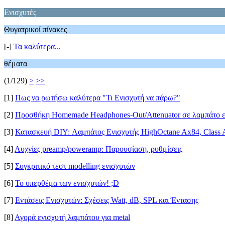
Ενισχυτές
Θυγατρικοί πίνακες
[-]
Τα καλύτερα...
θέματα
(1/129)
>
>>
[1]
Πως να ρωτήσω καλύτερα "Τι Ενισχυτή να πάρω?"
[2]
Προσθήκη Homemade Headphones-Out/Attenuator σε λαμπάτο ε
[3]
Κατασκευή DIY: Λαμπάτος Ενισχυτής HighOctane Ax84, Class 
[4]
Λυχνίες preamp/poweramp: Παρουσίαση, ρυθμίσεις
[5]
Συγκριτικό τεστ modelling ενισχυτών
[6]
Το υπερθέμα των ενισχυτών! ;D
[7]
Εντάσεις Ενισχυτών: Σχέσεις Watt, dB, SPL και Έντασης
[8]
Αγορά ενισχυτή λαμπάτου για metal