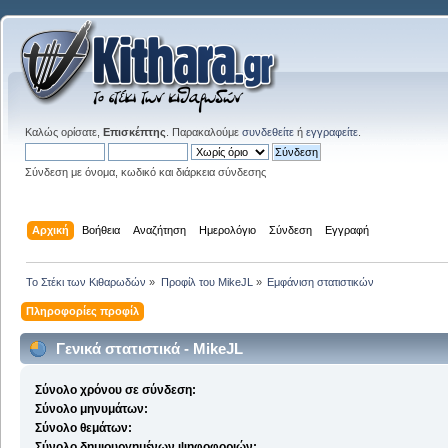
Καλώς ορίσατε,
Επισκέπτης
. Παρακαλούμε
συνδεθείτε
ή
εγγραφείτε
.
Σύνδεση με όνομα, κωδικό και διάρκεια σύνδεσης
Αρχική
Βοήθεια
Αναζήτηση
Ημερολόγιο
Σύνδεση
Εγγραφή
Το Στέκι των Κιθαρωδών
»
Προφίλ του MikeJL
»
Εμφάνιση στατιστικών
Πληροφορίες προφίλ
Γενικά στατιστικά - MikeJL
Σύνολο χρόνου σε σύνδεση:
Σύνολο μηνυμάτων:
Σύνολο θεμάτων:
Σύνολο δημιουργημένων ψηφοφοριών: